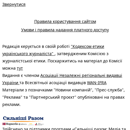
Звернутися
Правила користування сайтом
Умови і правила надання платного доступу
Редакція керується в своїй роботі
"Кодексом етики
українського журналіста"
, затвердженим Комісією з
журналістської етики. Поскаржитись на матеріал до Комісії
можна
тут
Видання є членом
Асоціації Незалежні регіональні видавці
України
та Всесвітньої асоціації видавців
WAN-IFRA
Матеріали з позначками "Новини компаній", "Прес-служба",
"Реклама" та "Партнерський проєкт" опубліковані на правах
реклами.
Здійснено за підтримки програми «Сильніші разом: Медіа та