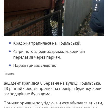
Крадіжка трапилася на Подільській.
43-річного злодія затримали, коли він
перелазив через паркан.
Наразі триває слідство.
Інцидент трапився 8 березня на вулиці Подільська.
43-річний чоловік проник на подвір'я будинку, коли
господарів не було дома.
Понишпоривши по угіддю, він уже збирався втікати,