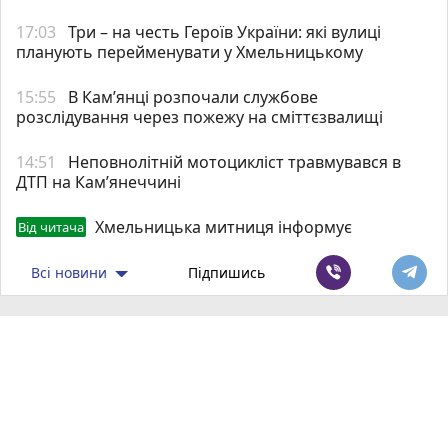
17:03
Три – на честь Героїв України: які вулиці
планують перейменувати у Хмельницькому
15:55
В Кам’янці розпочали службове
розслідування через пожежу на сміттєзвалищі
14:51
Неповнолітній мотоцикліст травмувався в
ДТП на Кам’янеччині
Хмельницька митниця інформує
Від читача
Всі новини
Підпишись