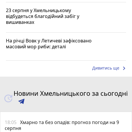
23 серпня у Хмельницькому
відбудеться благодійний забіг у
вишиванках
На річці Вовк у Летичеві зафіксовано
масовий мор риби: деталі
keyboard_arrow_right
Дивитись ще
Новини Хмельницького за сьогодні
18:05
Хмарно та без опадів: прогноз погоди на 9
серпня