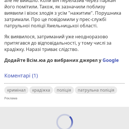
але не вийшло. Коли він перелазив через паркан
його помітили. Також, як зазначили поблизу
виявили і візок злодія з усім "нажитим". Порушника
затримали. Про це повідомили у прес-службі
патрульної поліції Хмельницької області.
Як виявилося, затриманий уже неодноразово
притягався до відповідальності, у тому числі за
крадіжку. Наразі триває слідство.
Додайте Всім.юа до вибраних джерел у
Google
Коментарі (1)
кримінал
крадіжка
поліція
патрульна поліція