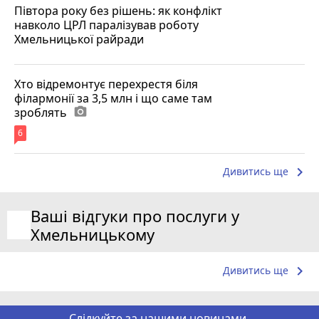
Півтора року без рішень: як конфлікт
навколо ЦРЛ паралізував роботу
Хмельницької райради
Хто відремонтує перехрестя біля
філармонії за 3,5 млн і що саме там
зроблять
photo_camera
6
keyboard_arrow_right
Дивитись ще
Ваші відгуки про послуги у
Хмельницькому
keyboard_arrow_right
Дивитись ще
Слідкуйте за нашими новинами