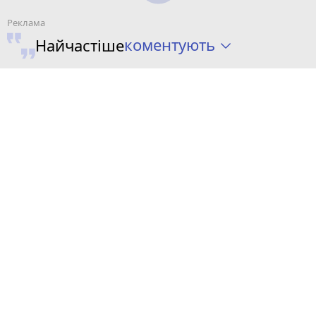
коментують
Найчастіше