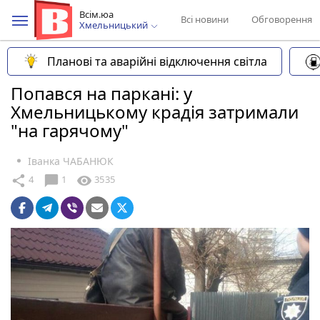
Всім.юа
Всі новини
Обговорення
Хмельницький
Планові та аварійні відключення світла
Попався на паркані: у
Хмельницькому крадія затримали
"на гарячому"
Іванка ЧАБАНЮК
chat_bubble
share
visibility
4
1
3535