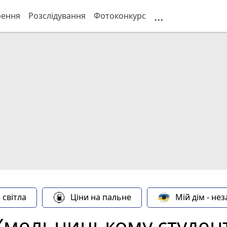
...
рення
Розслідування
Фотоконкурс
 світла
Ціни на пальне
Мій дім - не
 Хмельницькому студент