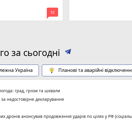
mode_comment
32
о за сьогодні
алежна Україна
Планові та аварійні відключенн
огода: град, грози та шквали
и за недостовірне декларування
них дронів анонсував продовження ударів по цілях у РФ (соціал