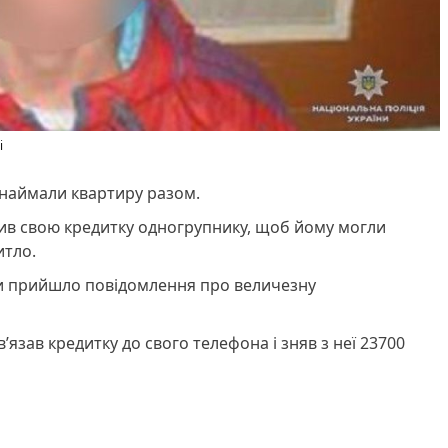
і
инаймали квартиру разом.
ив свою кредитку одногрупнику, щоб йому могли
итло.
и прийшло повідомлення про величезну
’язав кредитку до свого телефона і зняв з неї 23700