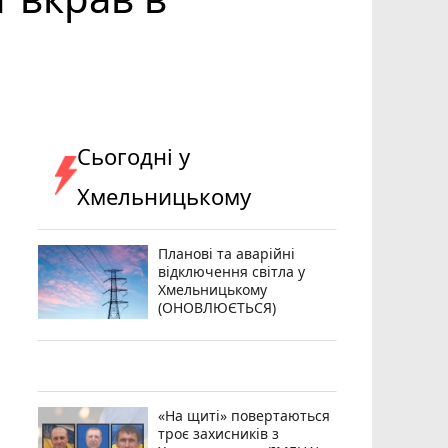
Сьогодні у
Хмельницькому
Планові та аварійні
відключення світла у
Хмельницькому
(ОНОВЛЮЄТЬСЯ)
«На щиті» повертаються
троє захисників з