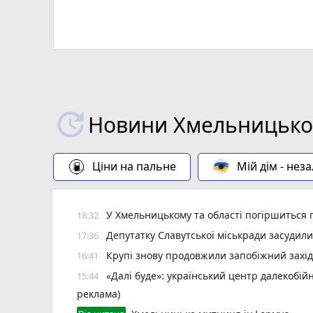
Новини Хмельницьког
Ціни на пальне
Мій дім - нез
У Хмельницькому та області погіршиться п
18:32
Депутатку Славутської міськради засудил
17:36
Крупі знову продовжили запобіжний захід
16:41
«Далі буде»: український центр далекобій
15:44
реклама)