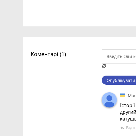
Коментарі (1)
Опублікувати
Мас
Історі
другий
катушц
Відп
reply