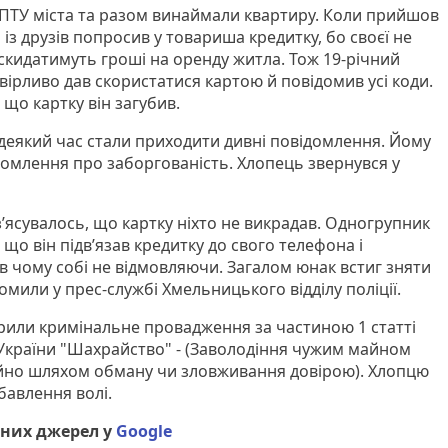
 ПТУ міста та разом винаймали квартиру. Коли прийшов
із друзів попросив у товариша кредитку, бо своєї не
 скидатимуть гроші на оренду житла. Тож 19-річний
ірливо дав скористатися картою й повідомив усі коди.
що картку він загубив.
 деякий час стали приходити дивні повідомлення. Йому
омлення про заборгованість. Хлопець звернувся у
з’ясувалось, що картку ніхто не викрадав. Одногрупник
 що він підв’язав кредитку до свого телефона і
в чому собі не відмовляючи. Загалом юнак встиг зняти
омили у прес-службі Хмельницького відділу поліції.
крили кримінальне провадження за частиною 1 статті
України "Шахрайство" - (Заволодіння чужим майном
йно шляхом обману чи зловживання довірою). Хлопцю
бавлення волі.
них джерел у
Google