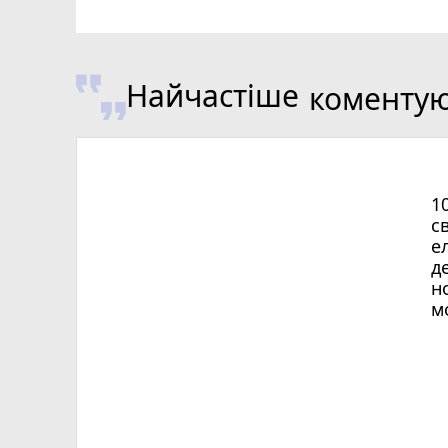
Найчастіше
коменту
1
с
е
д
н
м
Х