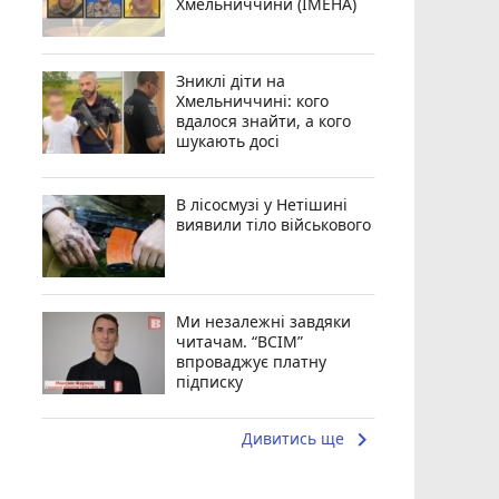
Хмельниччини (ІМЕНА)
Зниклі діти на
Хмельниччині: кого
вдалося знайти, а кого
шукають досі
В лісосмузі у Нетішині
виявили тіло військового
Ми незалежні завдяки
читачам. “ВСІМ”
впроваджує платну
підписку
keyboard_arrow_right
Дивитись ще