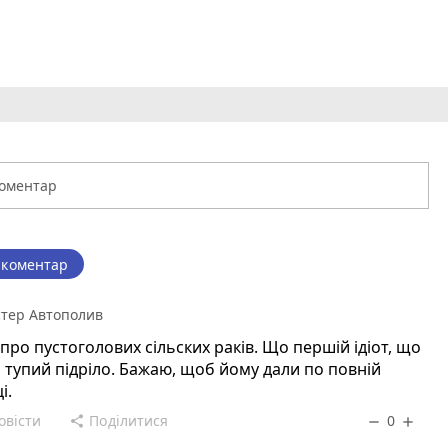
 коментар
тер Автополив
ї про пустоголових сільских раків. Що першій ідіот, що
 тупий підріло. Бажаю, щоб йому дали по повній
і.
овісти
Поділитися
0
share
remove
add