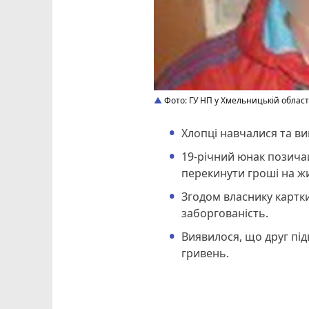
Фото: ГУ НП у Хмельницькій област
Хлопці навчалися та в
19-річний юнак позича
перекинути гроші на ж
Згодом власнику картк
заборгованість.
Виявилося, що друг підв
гривень.