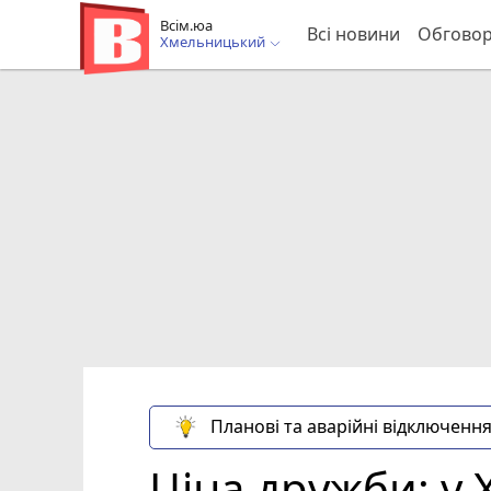
Всім.юа
Всі новини
Обгово
Хмельницький
Планові та аварійні відключення
Ціна дружби: у