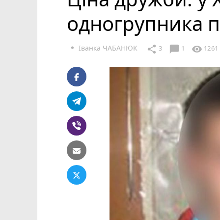
одногрупника п
Іванка ЧАБАНЮК
chat_bubble
share
visibility
3
1
1261