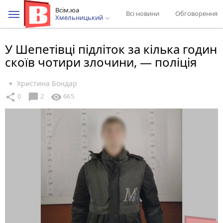
Всім.юа
Всі новини
Обговорення
Хмельницький
У Шепетівці підліток за кілька годин
скоїв чотири злочини, — поліція
Христина Бондар
chat_bubble
share
visibility
0
2
665