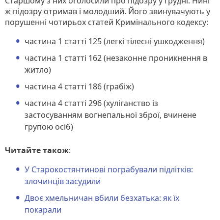
Старшому з них оголосили про підозру у грудні. Нині
ж підозру отримав і молодший. Його звинувачують у
порушенні чотирьох статей Кримінального кодексу:
частина 1 статті 125 (легкі тілесні ушкодження)
частина 1 статті 162 (незаконне проникнення в
житло)
частина 4 статті 186 (грабіж)
частина 4 статті 296 (хуліганство із
застосуванням вогнепальної зброї, вчинене
групою осіб)
Читайте також
:
У Старокостянтинові пограбували підлітків:
злочинців засудили
Двоє хмельничан вбили безхатька: як їх
покарали