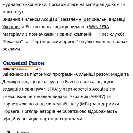
журналістської етики. Поскаржитись на матеріал до Комісії
можна
тут
Видання є членом
Асоціації Незалежні регіональні видавці
України
та Всесвітньої асоціації видавців
WAN-IFRA
Матеріали з позначками "Новини компаній", "Прес-служба",
"Реклама" та "Партнерський проєкт" опубліковані на правах
реклами.
Здійснено за підтримки програми «Сильніші разом: Медіа та
Демократія», що реалізується Всесвітньою асоціацією
видавців новин (WAN-IFRA) у партнерстві з Асоціацією
«Незалежні регіональні видавці України» (АНРВУ) та
Норвезькою асоціацією медіабізнесу (MBL) за підтримки
Норвегії. Погляди авторів не обов’язково відображають
офіційну позицію партнерів програми.