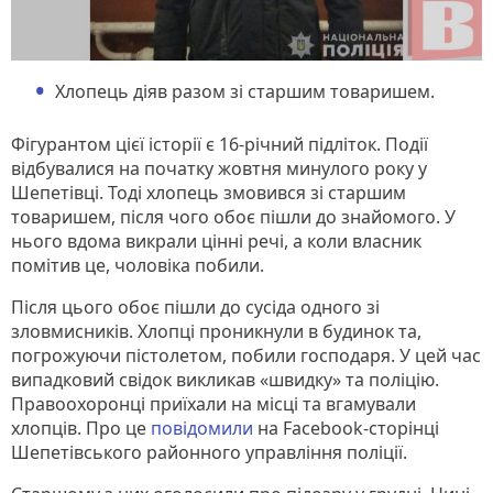
Хлопець діяв разом зі старшим товаришем.
Фігурантом цієї історії є 16-річний підліток. Події
відбувалися на початку жовтня минулого року у
Шепетівці. Тоді хлопець змовився зі старшим
товаришем, після чого обоє пішли до знайомого. У
нього вдома викрали цінні речі, а коли власник
помітив це, чоловіка побили.
Після цього обоє пішли до сусіда одного зі
зловмисників. Хлопці проникнули в будинок та,
погрожуючи пістолетом, побили господаря. У цей час
випадковий свідок викликав «швидку» та поліцію.
Правоохоронці приїхали на місці та вгамували
хлопців. Про це
повідомили
на Facebook-сторінці
Шепетівського районного управління поліції.