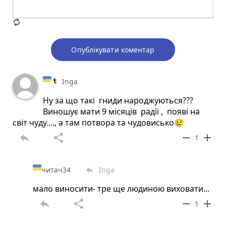
Опублікувати коментар
Inga
Ну за що такі гниди народжуються???
Виношує мати 9 місяців радії , появі на
світ чуду...., а там потвора та чудовисько😢
reply
share
remove
add
1
читач34
Inga
reply
мало виносити- тре ще людиною виховати...
reply
share
remove
add
1