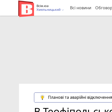
Всім.юа
Всі новини
Обгово
Хмельницький
Планові та аварійні відключення
В Теофіпольськ