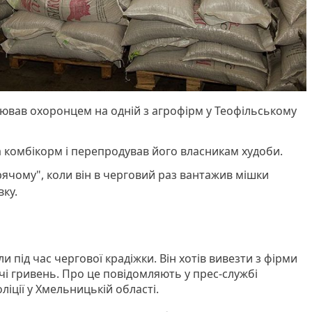
цював охоронцем на одній з агрофірм у Теофільському
а комбікорм і перепродував його власникам худоби.
ячому", коли він в черговий раз вантажив мішки
вку.
и під час чергової крадіжки. Він хотів вивезти з фірми
чі гривень. Про це повідомляють у прес-службі
іції у Хмельницькій області.