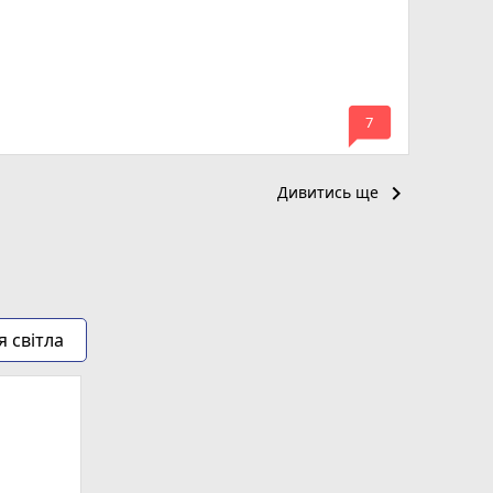
mode_comment
7
keyboard_arrow_right
Дивитись ще
я світла