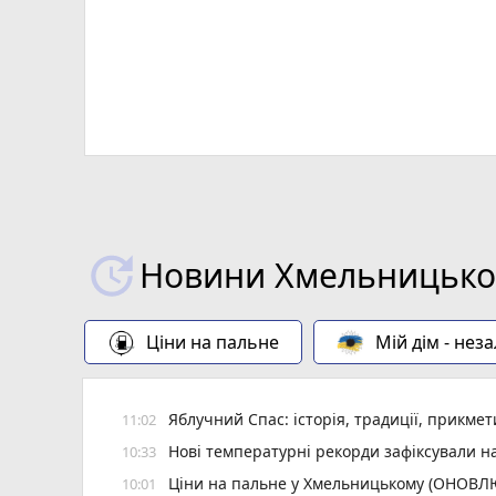
Новини Хмельницьког
Ціни на пальне
Мій дім - нез
Яблучний Спас: історія, традиції, прикмет
11:02
Нові температурні рекорди зафіксували н
10:33
Ціни на пальне у Хмельницькому (ОНОВ
10:01