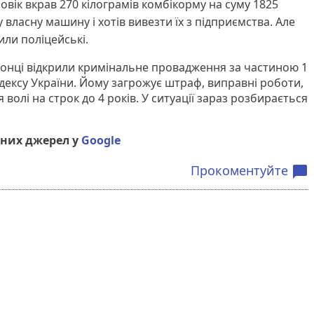
ловік вкрав 270 кілограмів комбікорму на суму 1825
 власну машину і хотів вивезти їх з підприємства. Але
или поліцейські.
онці відкрили кримінальне провадження за частиною 1
дексу України. Йому загрожує штраф, виправні роботи,
олі на строк до 4 років. У ситуації зараз розбирається
них джерел у
Google
Прокоментуйте
chat_bubble