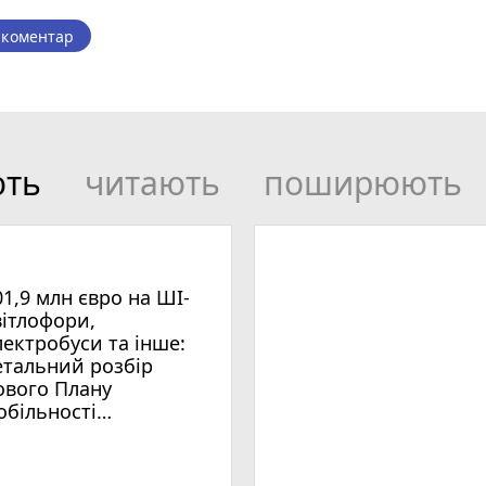
 коментар
ють
читають
поширюють
01,9 млн євро на ШІ-
вітлофори,
лектробуси та інше:
етальний розбір
ового Плану
обільності
мельницького