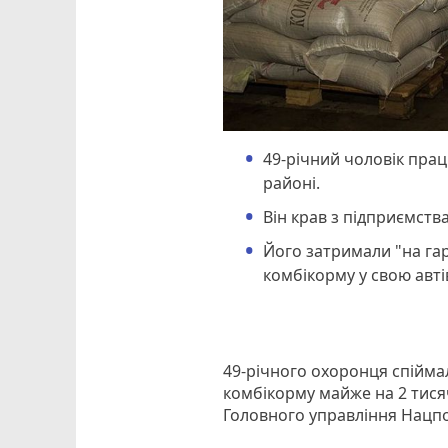
49-річний чоловік пра
районі.
Він крав з підприємств
Його затримали "на гар
комбікорму у свою авті
49-річного охоронця спіймал
комбікорму майже на 2 тися
Головного управління Нацпол