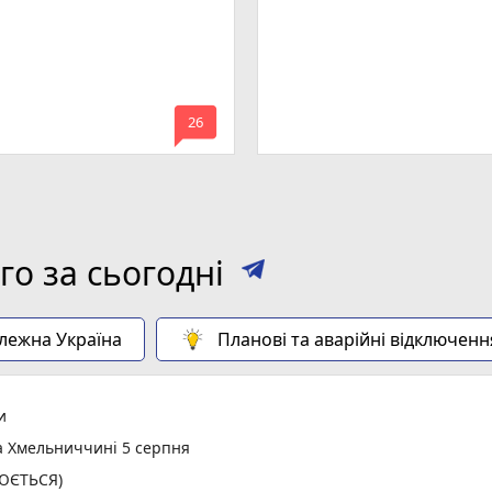
mode_comment
26
о за сьогодні
алежна Україна
Планові та аварійні відключенн
и
а Хмельниччині 5 серпня
ЛЮЄТЬСЯ)