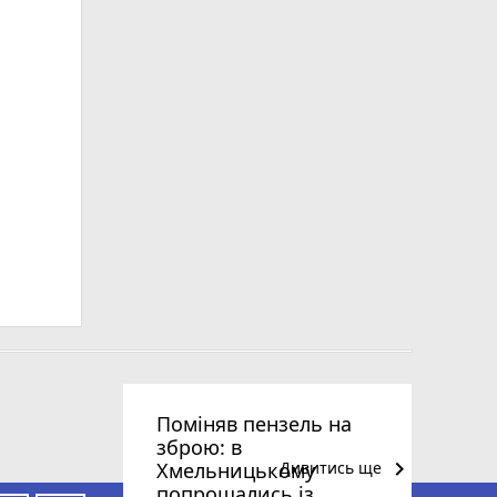
Поміняв пензель на
зброю: в
keyboard_arrow_right
Хмельницькому
Дивитись ще
попрощались із