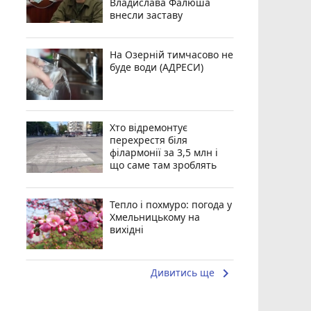
Владислава Фалюша
внесли заставу
На Озерній тимчасово не
буде води (АДРЕСИ)
Хто відремонтує
перехрестя біля
філармонії за 3,5 млн і
що саме там зроблять
Тепло і похмуро: погода у
Хмельницькому на
вихідні
keyboard_arrow_right
Дивитись ще