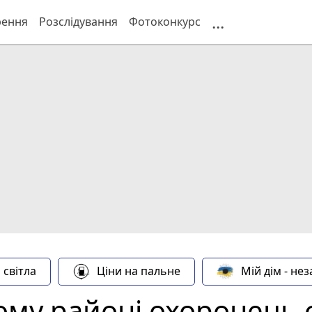
...
рення
Розслідування
Фотоконкурс
 світла
Ціни на пальне
Мій дім - не
ому районі охоронець 