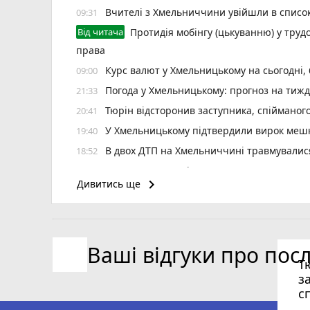
Вчителі з Хмельниччини увійшли в списо
09:31
Від читача
Протидія мобінгу (цькуванню) у трудо
права
Курс валют у Хмельницькому на сьогодні,
09:00
Погода у Хмельницькому: прогноз на тиж
21:33
Тюрін відсторонив заступника, спійманого
20:41
У Хмельницькому підтвердили вирок мешк
19:40
В двох ДТП на Хмельниччині травмувалис
18:52
На Хмельниччині дозволили полювання н
18:16
keyboard_arrow_right
Дивитись ще
Загинув під час першого бойового вих
17:37
Викрав авто, а потім двічі попався п'яни
16:54
«Гармаш»: навіщо 1-й корпус «Азов» створ
16:30
Ваші відгуки про пос
Поміняв пензель на зброю: в Хмельниць
16:20
Т
За заступника начальника ОВА Владис
15:52
з
Вступ 2026: рейтинг найпопулярніших ви
15:30
с