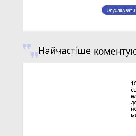
Опублікувати
Найчастіше
коменту
1
с
е
д
н
м
Х