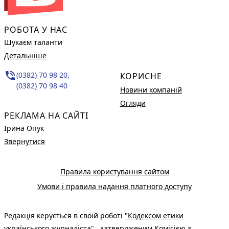
РОБОТА У НАС
Шукаєм таланти
Детальніше
phone_in_talk
(0382) 70 98 20,
КОРИСНЕ
(0382) 70 98 40
Новини компаній
Огляди
РЕКЛАМА НА САЙТІ
Ірина Опук
Звернутися
Правила користування сайтом
Умови і правила надання платного доступу
Редакція керується в своїй роботі
"Кодексом етики
українського журналіста"
, затвердженим Комісією з