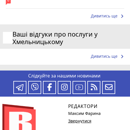
6
keyboard_arrow_right
Дивитись ще
Ваші відгуки про послуги у
Хмельницькому
keyboard_arrow_right
Дивитись ще
Слідкуйте за нашими новинами
РЕДАКТОРИ
Максим Фарина
Звернутися