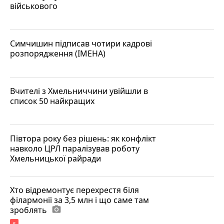
військового
Симчишин підписав чотири кадрові
розпорядження (ІМЕНА)
Вчителі з Хмельниччини увійшли в
список 50 найкращих
Півтора року без рішень: як конфлікт
навколо ЦРЛ паралізував роботу
Хмельницької райради
Хто відремонтує перехрестя біля
філармонії за 3,5 млн і що саме там
зроблять
photo_camera