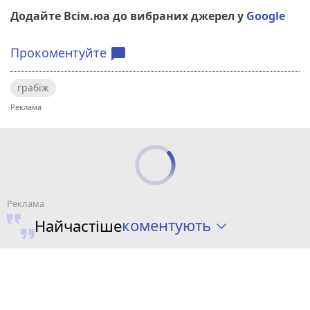
Додайте Всім.юа до вибраних джерел у
Google
Прокоментуйте
chat_bubble
грабіж
коментують
Найчастіше