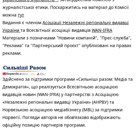
журналістської етики. Поскаржитись на матеріал до Комісії
можна
тут
Видання є членом
Асоціації Незалежні регіональні видавці
України
та Всесвітньої асоціації видавців
WAN-IFRA
Матеріали з позначками "Новини компаній", "Прес-служба",
"Реклама" та "Партнерський проєкт" опубліковані на правах
реклами.
Здійснено за підтримки програми «Сильніші разом: Медіа та
Демократія», що реалізується Всесвітньою асоціацією
видавців новин (WAN-IFRA) у партнерстві з Асоціацією
«Незалежні регіональні видавці України» (АНРВУ) та
Норвезькою асоціацією медіабізнесу (MBL) за підтримки
Норвегії. Погляди авторів не обов’язково відображають
офіційну позицію партнерів програми.