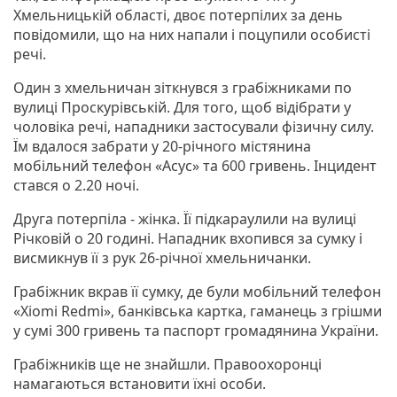
Хмельницькій області, двоє потерпілих за день
повідомили, що на них напали і поцупили особисті
речі.
Один з хмельничан зіткнувся з грабіжниками по
вулиці Проскурівській. Для того, щоб відібрати у
чоловіка речі, нападники застосували фізичну силу.
Їм вдалося забрати у 20-річного містянина
мобільний телефон «Асус» та 600 гривень. Інцидент
стався о 2.20 ночі.
Друга потерпіла - жінка. Її підкараулили на вулиці
Річковій о 20 годині. Нападник вхопився за сумку і
висмикнув її з рук 26-річної хмельничанки.
Грабіжник вкрав її сумку, де були мобільний телефон
«Xiomi Redmi», банківська картка, гаманець з грішми
у сумі 300 гривень та паспорт громадянина України.
Грабіжників ще не знайшли. Правоохоронці
намагаються встановити їхні особи.