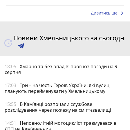
keyboard_arrow_right
Дивитись ще
Новини Хмельницького за сьогодні
18:05
Хмарно та без опадів: прогноз погоди на 9
серпня
17:03
Три – на честь Героїв України: які вулиці
планують перейменувати у Хмельницькому
15:55
В Кам’янці розпочали службове
розслідування через пожежу на сміттєзвалищі
14:51
Неповнолітній мотоцикліст травмувався в
ДТП на Кам’янеччині