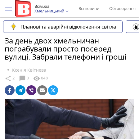
Всім.юа
Всі новини
Обговорення
Хмельницький
Планові та аварійні відключення світла
За день двох хмельничан
пограбували просто посеред
вулиці. Забрали телефони і гроші
Ксенія Квітнева
chat_bubble
share
visibility
2
0
848