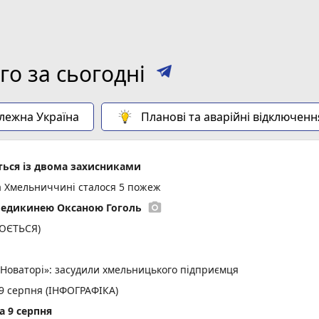
о за сьогодні
алежна Україна
Планові та аварійні відключенн
ься із двома захисниками
а Хмельниччині сталося 5 пожеж
photo_camera
медикинею Оксаною Гоголь
ЛЮЄТЬСЯ)
«Новаторі»: засудили хмельницького підприємця
 9 серпня (ІНФОГРАФІКА)
а 9 серпня