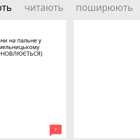
ють
читають
поширюють
іни на пальне у
мельницькому
ОНОВЛЮЄТЬСЯ)
mode_comment
7