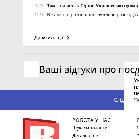
Три – на честь Героїв України: які ву
17:03
В Кам’янці розпочали службове розслідув
15:55
keyboard_arrow_right
Дивитись ще
Ваші відгуки про пос
Т
У
п
п
Х
Слідкуйте
РОБОТА У НАС
Шукаєм таланти
Детальніше