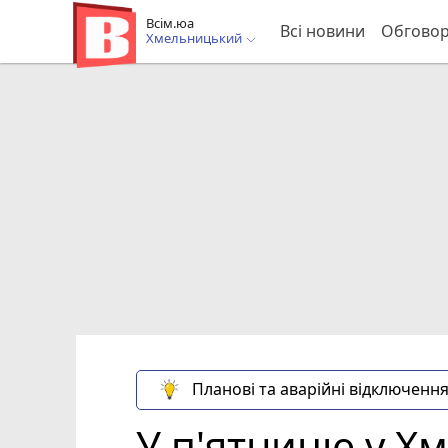
Всім.юа
Всі новини
Обгово
Хмельницький
Планові та аварійні відключення
У п'ятницю у Х