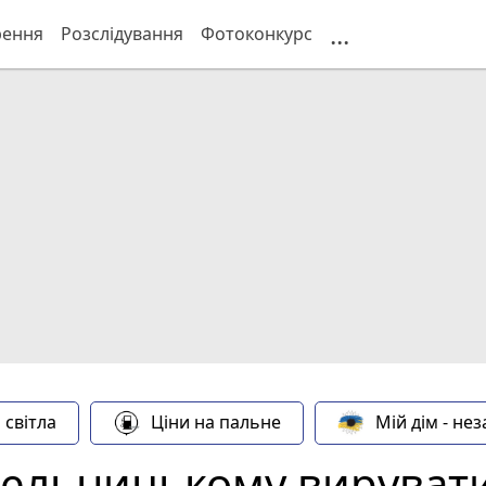
...
рення
Розслідування
Фотоконкурс
 світла
Ціни на пальне
Мій дім - не
мельницькому вируват