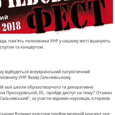
опада, пам'ять полковника УНР у нашому місті вшанують
спутом та концертом.
ому відбудеться всеукраїнський патріотичний
лковнику УНР Якову Гальчевському.
ковій залі школи образотворчого та декоративно
на Проскурівській, 65, пройде диспут на тему:" Отаман
 Гальчевський", за участю відомих науковців, істориків
іському будинку культури пройде вечірній концерт рок