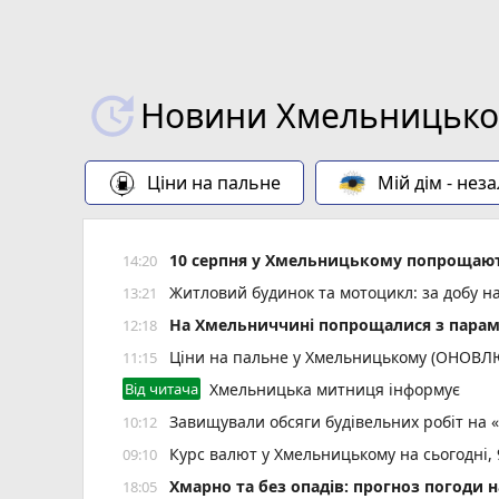
Новини Хмельницьког
Ціни на пальне
Мій дім - нез
10 серпня у Хмельницькому попрощают
14:20
Житловий будинок та мотоцикл: за добу н
13:21
На Хмельниччині попрощалися з пара
12:18
Ціни на пальне у Хмельницькому (ОНОВ
11:15
Від читача
Хмельницька митниця інформує
Завищували обсяги будівельних робіт на 
10:12
Курс валют у Хмельницькому на сьогодні,
09:10
Хмарно та без опадів: прогноз погоди н
18:05