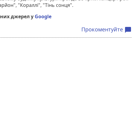
рйон", "Кораллі", "Тінь сонця".
них джерел у
Google
Прокоментуйте
chat_bubble