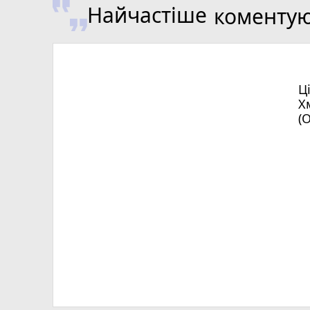
Найчастіше
коменту
Ц
Х
(