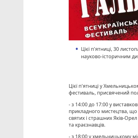
Цієї п'ятниці, 30 лист
науково-історичним ди
Цієї п'ятниці у Хмельницьк
фестиваль, присвячений по
- з 14:00 до 17:00 у вистав
прикладного мистецтва, що 
святих і страшних Яків-Орел
та краєзнавців.
- з 18:00 у хмельницькому м