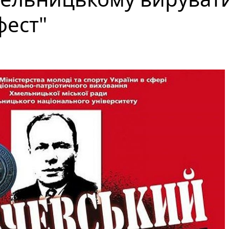
фест"