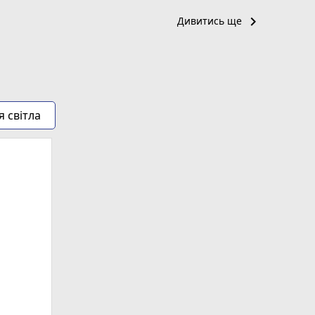
keyboard_arrow_right
Дивитись ще
я світла