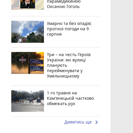
парамедикинею
Оксаною Гоголь
Хмарно та без опадів:
прогноз погоди на 9
серпня
Три – на честь Героїв
України: які вулиці
планують
перейменувати у
Хмельницькому
1-го травня на
Кам'янецькій частково
обмежать рух
keyboard_arrow_right
Дивитись ще