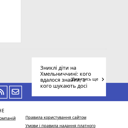
Зниклі діти на
Хмельниччині: кого
keyboard_arrow_right
вдалося знайти, а
Дивитись ще
кого шукають досі
НЕ
Правила користування сайтом
омпаній
Умови і правила надання платного