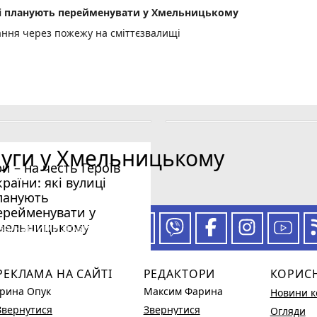
лиці планують перейменувати у Хмельницькому
ання через пожежу на сміттєзвалищі
луги у Хмельницькому
ри – на честь Героїв
країни: які вулиці
ланують
ерейменувати у
мельницькому
 за нашими новинами
РЕКЛАМА НА САЙТІ
РЕДАКТОРИ
КОРИС
Ірина Опук
Максим Фарина
Новини к
Звернутися
Звернутися
Огляди