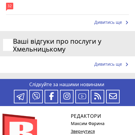
32
keyboard_arrow_right
Дивитись ще
Ваші відгуки про послуги у
Хмельницькому
keyboard_arrow_right
Дивитись ще
Слідкуйте за нашими новинами
РЕДАКТОРИ
Максим Фарина
Звернутися