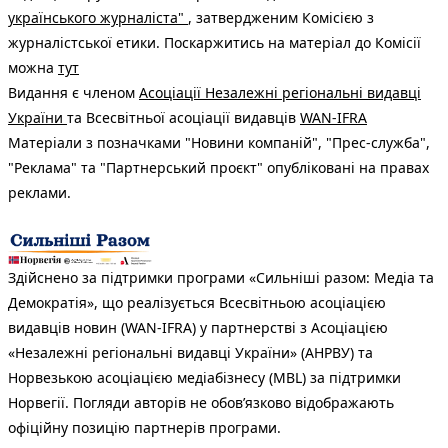
українського журналіста"
, затвердженим Комісією з
журналістської етики. Поскаржитись на матеріал до Комісії
можна
тут
Видання є членом
Асоціації Незалежні регіональні видавці
України
та Всесвітньої асоціації видавців
WAN-IFRA
Матеріали з позначками "Новини компаній", "Прес-служба",
"Реклама" та "Партнерський проєкт" опубліковані на правах
реклами.
Здійснено за підтримки програми «Сильніші разом: Медіа та
Демократія», що реалізується Всесвітньою асоціацією
видавців новин (WAN-IFRA) у партнерстві з Асоціацією
«Незалежні регіональні видавці України» (АНРВУ) та
Норвезькою асоціацією медіабізнесу (MBL) за підтримки
Норвегії. Погляди авторів не обов’язково відображають
офіційну позицію партнерів програми.