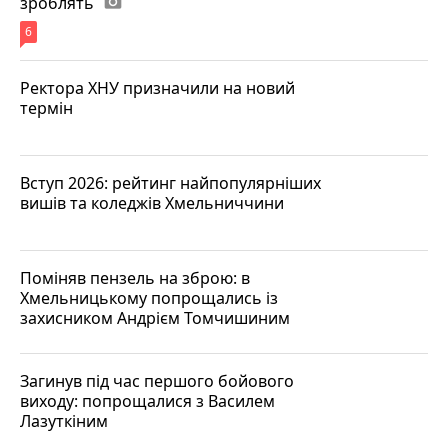
зроблять
photo_camera
6
Ректора ХНУ призначили на новий
термін
Вступ 2026: рейтинг найпопулярніших
вишів та коледжів Хмельниччини
Поміняв пензель на зброю: в
Хмельницькому попрощались із
захисником Андрієм Томчишиним
Загинув під час першого бойового
виходу: попрощалися з Василем
Лазуткіним