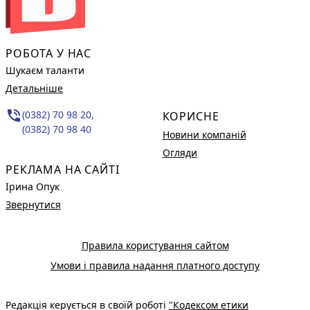
РОБОТА У НАС
Шукаєм таланти
Детальніше
phone_in_talk
(0382) 70 98 20,
КОРИСНЕ
(0382) 70 98 40
Новини компаній
Огляди
РЕКЛАМА НА САЙТІ
Ірина Опук
Звернутися
Правила користування сайтом
Умови і правила надання платного доступу
Редакція керується в своїй роботі
"Кодексом етики