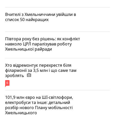
Вчителі з Хмельниччини увійшли в
список 50 найкращих
Півтора року без рішень: як конфлікт
навколо ЦРЛ паралізував роботу
Хмельницької райради
Хто відремонтує перехрестя біля
філармонії за 3,5 млн і що саме там
зроблять
photo_camera
6
101,9 млн євро на ШІ-світлофори,
електробуси та інше: детальний
розбір нового Плану мобільності
Хмельницького