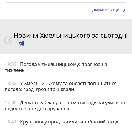
keyboard_arrow_right
Дивитись ще
Новини Хмельницького за сьогодні
19:33
Погода у Хмельницькому: прогноз на
тиждень
18:32
У Хмельницькому та області погіршиться
погода: град, грози та шквали
17:36
Депутатку Славутської міськради засудили за
недостовірне декларування
16:41
Крупі знову продовжили запобіжний захід