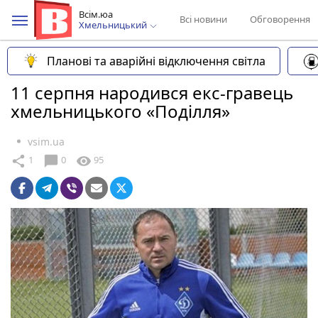
Всім.юа
Всі новини
Обговорення
Хмельницький
Планові та аварійні відключення світла
11 серпня народився екс-гравець
хмельницького «Поділля»
vsim.ua
chat_bubble
share
visibility
1
0
95