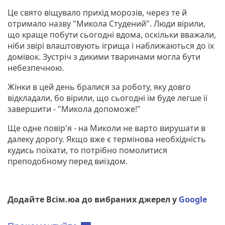
Це свято віщувало прихід морозів, через те й
отримало назву "Микола Студений". Люди вірили,
що краще побути сьогодні вдома, оскільки вважали,
ніби звірі влаштовують ігрища і наближаються до їх
домівок. Зустріч з дикими тваринами могла бути
небезпечною.
Жінки в цей день бралися за роботу, яку довго
відкладали, бо вірили, що сьогодні їм буде легше її
завершити - "Микола допоможе!"
Ще одне повір'я - на Миколи не варто вирушати в
далеку дорогу. Якщо вже є термінова необхідність
кудись поїхати, то потрібно помолитися
преподобному перед виїздом.
Додайте Всім.юа до вибраних джерел у
Google