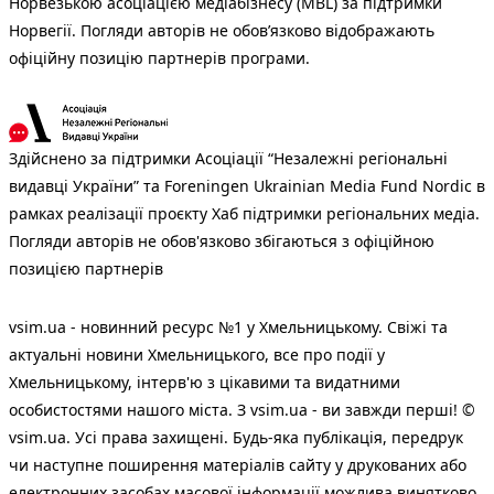
Норвезькою асоціацією медіабізнесу (MBL) за підтримки
Норвегії. Погляди авторів не обов’язково відображають
офіційну позицію партнерів програми.
Здійснено за підтримки Асоціації “Незалежні регіональні
видавці України” та Foreningen Ukrainian Media Fund Nordic в
рамках реалізації проєкту Хаб підтримки регіональних медіа.
Погляди авторів не обов'язково збігаються з офіційною
позицією партнерів
vsim.ua - новинний ресурс №1 у Хмельницькому. Свіжі та
актуальні новини Хмельницького, все про події у
Хмельницькому, інтерв'ю з цікавими та видатними
особистостями нашого міста. З vsim.ua - ви завжди перші! ©
vsim.ua. Усі права захищені. Будь-яка публiкацiя, передрук
чи наступне поширення матеріалів сайту у друкованих або
електронних засобах масової інформації можлива винятково