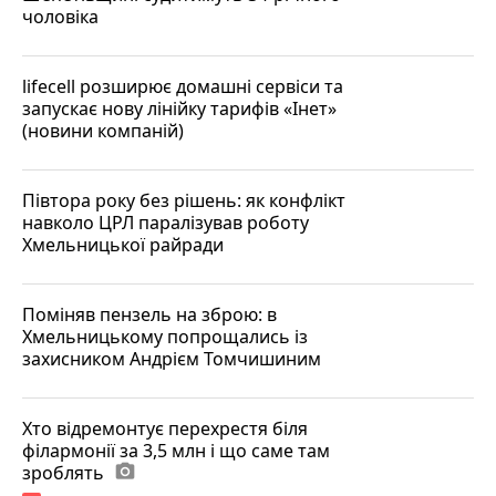
чоловіка
lifecell розширює домашні сервіси та
запускає нову лінійку тарифів «Інет»
(новини компаній)
Півтора року без рішень: як конфлікт
навколо ЦРЛ паралізував роботу
Хмельницької райради
Поміняв пензель на зброю: в
Хмельницькому попрощались із
захисником Андрієм Томчишиним
Хто відремонтує перехрестя біля
філармонії за 3,5 млн і що саме там
зроблять
photo_camera