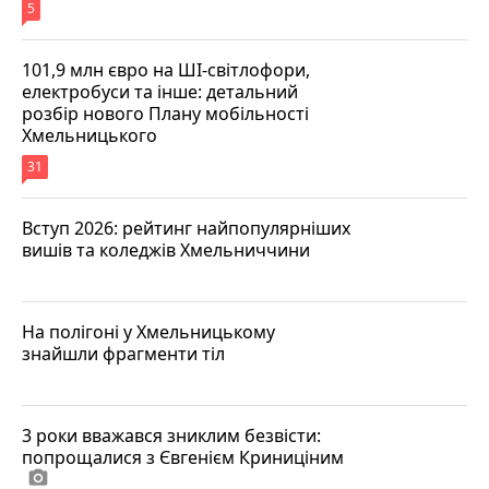
5
101,9 млн євро на ШІ-світлофори,
електробуси та інше: детальний
розбір нового Плану мобільності
Хмельницького
31
Вступ 2026: рейтинг найпопулярніших
вишів та коледжів Хмельниччини
На полігоні у Хмельницькому
знайшли фрагменти тіл
3 роки вважався зниклим безвісти:
попрощалися з Євгенієм Криниціним
photo_camera