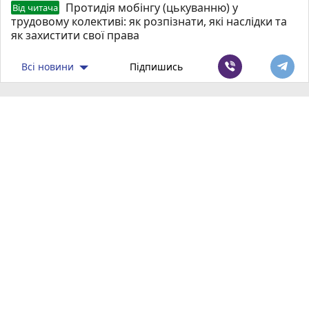
Протидія мобінгу (цькуванню) у
Від читача
трудовому колективі: як розпізнати, які наслідки та
як захистити свої права
Всі новини
Підпишись