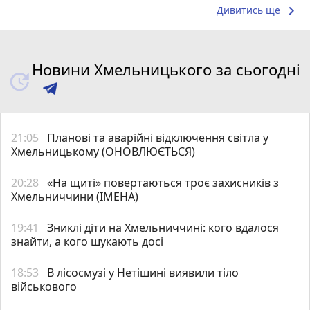
keyboard_arrow_right
Дивитись ще
Новини Хмельницького за сьогодні
21:05
Планові та аварійні відключення світла у
Хмельницькому (ОНОВЛЮЄТЬСЯ)
20:28
«На щиті» повертаються троє захисників з
Хмельниччини (ІМЕНА)
19:41
Зниклі діти на Хмельниччині: кого вдалося
знайти, а кого шукають досі
18:53
В лісосмузі у Нетішині виявили тіло
військового