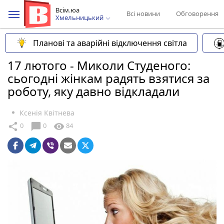
Всім.юа
Всі новини
Обговорення
Хмельницький
Планові та аварійні відключення світла
17 лютого - Миколи Студеного:
сьогодні жінкам радять взятися за
роботу, яку давно відкладали
Ксенія Квітнева
chat_bubble
share
visibility
0
0
84