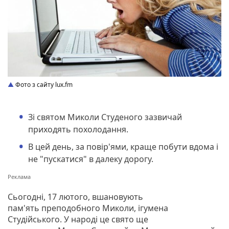
Фото з сайту lux.fm
Зі святом Миколи Студеного зазвичай
приходять похолодання.
В цей день, за повір'ями, краще побути вдома і
не "пускатися" в далеку дорогу.
Сьогодні, 17 лютого, вшановують
пам'ять преподобного Миколи, ігумена
Студійського. У народі це свято ще