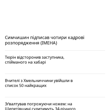
Симчишин підписав чотири кадрові
розпорядження (ІМЕНА)
Тюрін відсторонив заступника,
спійманого на хабарі
Вчителі з Хмельниччини увійшли в
список 50 найкращих
Зґвалтував погрожуючи ножем: на
Шепетівщині судитимуть 34-річного