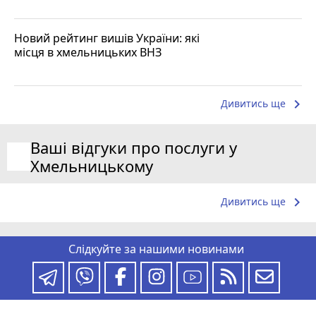
Новий рейтинг вишів України: які
місця в хмельницьких ВНЗ
keyboard_arrow_right
Дивитись ще
Ваші відгуки про послуги у
Хмельницькому
keyboard_arrow_right
Дивитись ще
Слідкуйте за нашими новинами