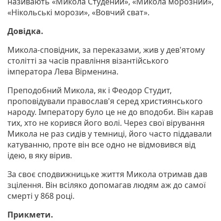
називають «Микола Студений», «Микола морозний»,
«Нікольські морози», «Вовчий сват».
Довідка.
Микола-сповідник, за переказами, жив у дев'ятому
столітті за часів правління візантійського
імператора Лева Вірменина.
Преподобний Микола, як і Феодор Студит,
проповідували православ'я серед християнського
народу. Імператору було це не до вподоби. Він карав
тих, хто не корився його волі. Через свої вірування
Микола не раз сидів у темниці, його часто піддавали
катуванню, проте він все одно не відмовився від
ідею, в яку вірив.
За своє сподвижницьке життя Микола отримав дав
зцілення. Він всіляко допомагав людям аж до самої
смерті у 868 році.
Прикмети.