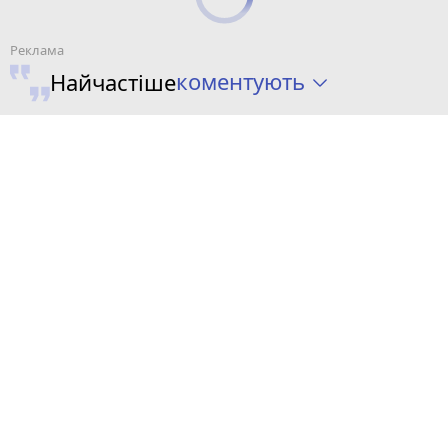
коментують
Найчастіше