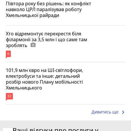
Півтора року без рішень: як конфлікт
навколо ЦРЛ паралізував роботу
Хмельницької райради
Хто відремонтує перехрестя біля
філармонії за 3,5 млн і що саме там
зроблять
photo_camera
6
101,9 млн євро на ШІ-світлофори,
електробуси та інше: детальний
розбір нового Плану мобільності
Хмельницького
32
keyboard_arrow_right
Дивитись ще
Ваші відгуки про послуги у