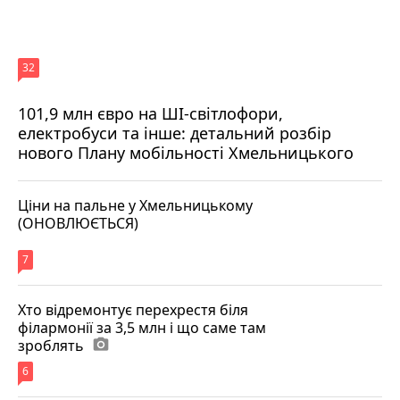
32
101,9 млн євро на ШІ-світлофори,
електробуси та інше: детальний розбір
нового Плану мобільності Хмельницького
Ціни на пальне у Хмельницькому
(ОНОВЛЮЄТЬСЯ)
7
Хто відремонтує перехрестя біля
філармонії за 3,5 млн і що саме там
зроблять
photo_camera
6