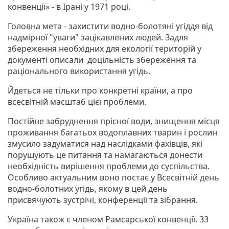
конвенції» - в Ірані у 1971 році.
Головна мета - захистити водно-болотяні угіддя від
надмірної "уваги" зацікавлених людей. Задля
збереження необхідних для екології територій у
документі описали доцільність збереження та
раціонального використання угідь.
Йдеться не тільки про конкретні країни, а про
всесвітній масштаб цієї проблеми.
Постійне забруднення прісної води, знищення місця
проживання багатьох водоплавних тварин і рослин
змусило задуматися над наслідками фахівців, які
порушують це питання та намагаються донести
необхідність вирішення проблеми до суспільства.
Особливо актуальним воно постає у Всесвітній день
водно-болотних угідь, якому в цей день
присвячують зустрічі, конференції та зібрання.
Україна також є членом Рамсарської конвенції. 33