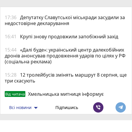
17:36
Депутатку Славутської міськради засудили за
недостовірне декларування
16:41
Крупі знову продовжили запобіжний захід
15:44
«Далі буде»: український центр далекобійних
дронів анонсував продовження ударів по цілях у РФ
(соціальна реклама)
15:28
12 тролейбусів змінять маршрут 8 серпня, ще
три скасують
Хмельницька митниця інформує
Від читача
Всі новини
Підпишись