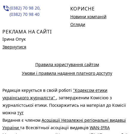
phone_in_talk
(0382) 70 98 20,
КОРИСНЕ
(0382) 70 98 40
Новини компаній
Огляди
РЕКЛАМА НА САЙТІ
Ірина Опук
Звернутися
Правила користування сайтом
Умови і правила надання платного доступу
Редакція керується в своїй роботі
"Кодексом етики
українського журналіста"
, затвердженим Комісією з
журналістської етики. Поскаржитись на матеріал до Комісії
можна
тут
Видання є членом
Асоціації Незалежні регіональні видавці
України
та Всесвітньої асоціації видавців
WAN-IFRA