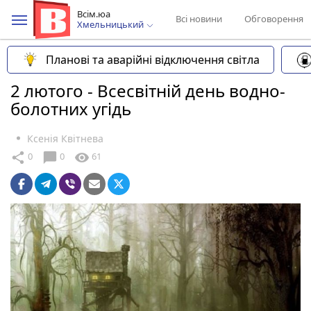
Всім.юа
Всі новини
Обговорення
Хмельницький
Планові та аварійні відключення світла
2 лютого - Всесвітній день водно-
болотних угідь
Ксенія Квітнева
chat_bubble
share
visibility
0
0
61