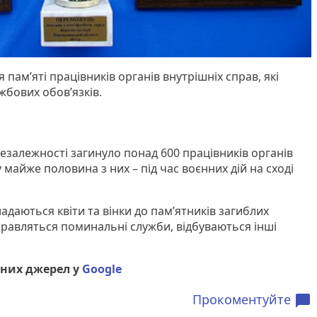
 пам’яті працівників органів внутрішніх справ, які
жбових обов’язків.
незалежності загинуло понад 600 працівників органів
 майже половина з них – під час воєнних дій на сході
адаються квіти та вінки до пам’ятників загиблих
правляться поминальні служби, відбуваються інші
них джерел у
Google
Прокоментуйте
chat_bubble