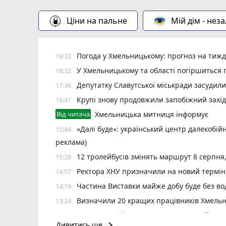
Ціни на пальне
Мій дім - нез
Погода у Хмельницькому: прогноз на тиж
19:33
У Хмельницькому та області погіршиться п
18:32
Депутатку Славутської міськради засудил
17:36
Крупі знову продовжили запобіжний захід
16:41
Від читача
Хмельницька митниця інформує
«Далі буде»: український центр далекобій
15:44
реклама)
12 тролейбусів змінять маршрут 8 серпня
15:28
Ректора ХНУ призначили на новий термін
14:57
Частина Виставки майже добу буде без во
14:19
Визначили 20 кращих працівників Хмельн
13:24
6 серпня зафіксували температурний рек
12:37
keyboard_arrow_right
Дивитись ще