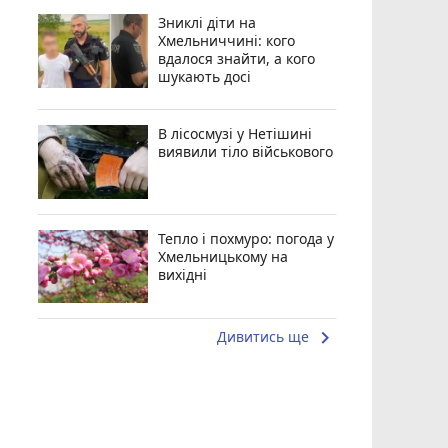
Зниклі діти на
Хмельниччині: кого
вдалося знайти, а кого
шукають досі
В лісосмузі у Нетішині
виявили тіло військового
Тепло і похмуро: погода у
Хмельницькому на
вихідні
keyboard_arrow_right
Дивитись ще