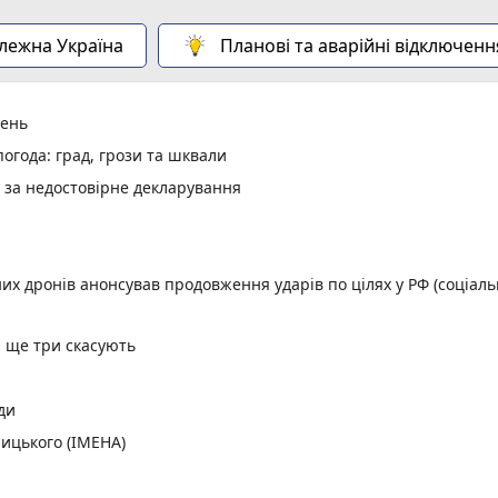
алежна Україна
Планові та аварійні відключенн
день
огода: град, грози та шквали
и за недостовірне декларування
них дронів анонсував продовження ударів по цілях у РФ (соціал
, ще три скасують
ди
ицького (ІМЕНА)
орд