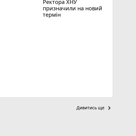
Ректора ХНУ
призначили на новий
термін
keyboard_arrow_right
Дивитись ще