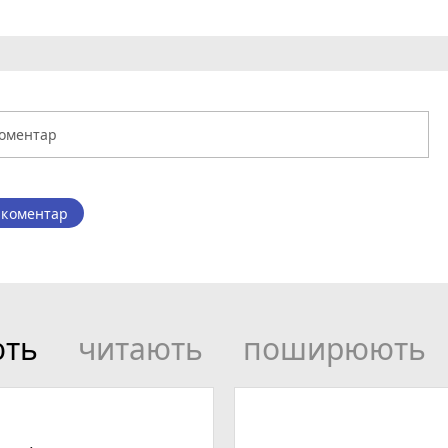
 коментар
ють
читають
поширюють