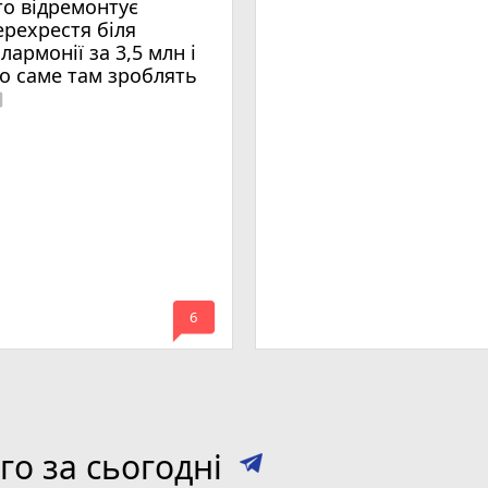
то відремонтує
ерехрестя біля
ілармонії за 3,5 млн і
о саме там зроблять
era
mode_comment
6
о за сьогодні