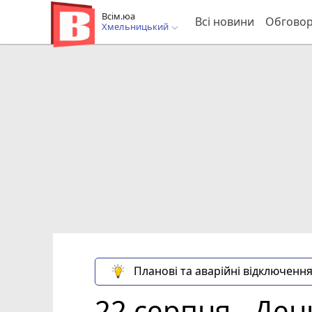
Всім.юа
Всі новини
Обгово
Хмельницький
Планові та аварійні відключення
22 серпня - Де