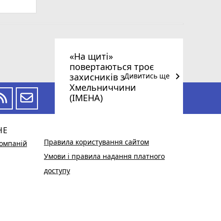
«На щиті»
повертаються троє
keyboard_arrow_right
захисників з
Дивитись ще
Хмельниччини
(ІМЕНА)
НЕ
Правила користування сайтом
омпаній
Умови і правила надання платного
доступу