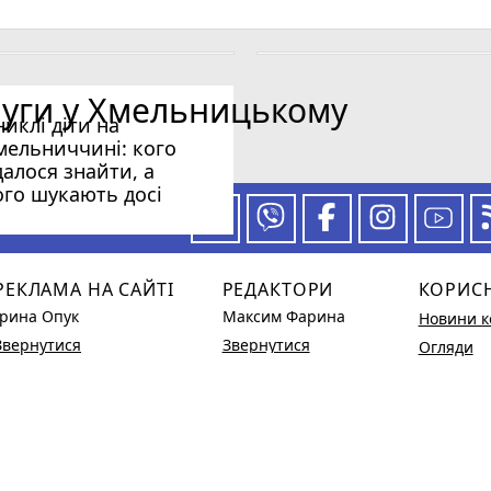
ній лізі України
лених пунктів без світла
: що і коли дивитися хмельницьким вболівальникам
луги у Хмельницькому
никлі діти на
мельниччині: кого
далося знайти, а
ого шукають досі
 за нашими новинами
РЕКЛАМА НА САЙТІ
РЕДАКТОРИ
КОРИС
Ірина Опук
Максим Фарина
Новини к
Звернутися
Звернутися
Огляди