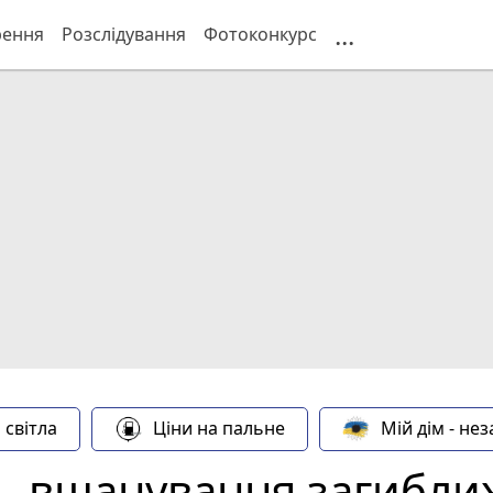
...
рення
Розслідування
Фотоконкурс
 світла
Ціни на пальне
Мій дім - не
нь вшанування загибли