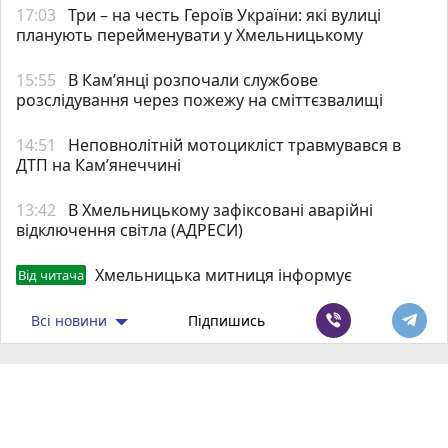
17:03
Три – на честь Героїв України: які вулиці
планують перейменувати у Хмельницькому
15:55
В Кам’янці розпочали службове
розслідування через пожежу на сміттєзвалищі
14:51
Неповнолітній мотоцикліст травмувався в
ДТП на Кам’янеччині
13:42
В Хмельницькому зафіксовані аварійні
відключення світла (АДРЕСИ)
Хмельницька митниця інформує
Від читача
Всі новини
Підпишись