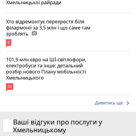
Хмельницької райради
Хто відремонтує перехрестя біля
філармонії за 3,5 млн і що саме там
зроблять
photo_camera
6
101,9 млн євро на ШІ-світлофори,
електробуси та інше: детальний
розбір нового Плану мобільності
Хмельницького
32
keyboard_arrow_right
Дивитись ще
Ваші відгуки про послуги у
Хмельницькому