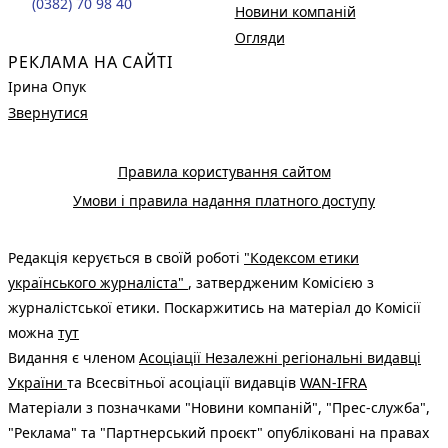
(0382) 70 98 40
Новини компаній
Огляди
РЕКЛАМА НА САЙТІ
Ірина Опук
Звернутися
Правила користування сайтом
Умови і правила надання платного доступу
Редакція керується в своїй роботі
"Кодексом етики
українського журналіста"
, затвердженим Комісією з
журналістської етики. Поскаржитись на матеріал до Комісії
можна
тут
Видання є членом
Асоціації Незалежні регіональні видавці
України
та Всесвітньої асоціації видавців
WAN-IFRA
Матеріали з позначками "Новини компаній", "Прес-служба",
"Реклама" та "Партнерський проєкт" опубліковані на правах