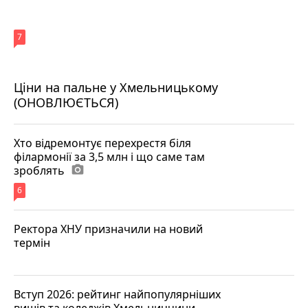
7
Ціни на пальне у Хмельницькому
(ОНОВЛЮЄТЬСЯ)
Хто відремонтує перехрестя біля
філармонії за 3,5 млн і що саме там
зроблять
photo_camera
6
Ректора ХНУ призначили на новий
термін
Вступ 2026: рейтинг найпопулярніших
вишів та коледжів Хмельниччини