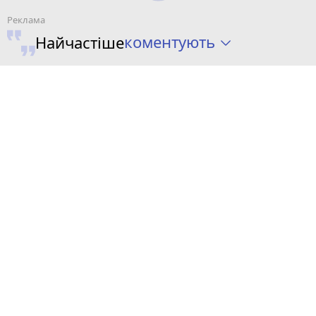
коментують
Найчастіше