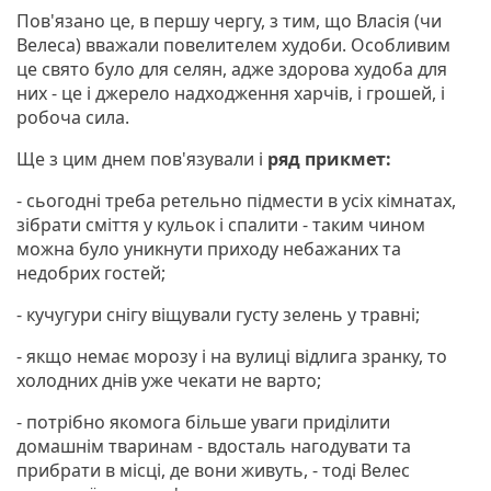
Пов'язано це, в першу чергу, з тим, що Власія (чи
Велеса) вважали повелителем худоби. Особливим
це свято було для селян, адже здорова худоба для
них - це і джерело надходження харчів, і грошей, і
робоча сила.
Ще з цим днем пов'язували і
ряд прикмет:
- сьогодні треба ретельно підмести в усіх кімнатах,
зібрати сміття у кульок і спалити - таким чином
можна було уникнути приходу небажаних та
недобрих гостей;
- кучугури снігу віщували густу зелень у травні;
- якщо немає морозу і на вулиці відлига зранку, то
холодних днів уже чекати не варто;
- потрібно якомога більше уваги приділити
домашнім тваринам - вдосталь нагодувати та
прибрати в місці, де вони живуть, - тоді Велес