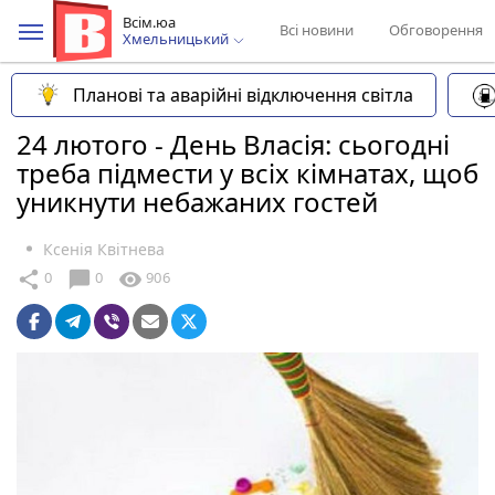
Всім.юа
Всі новини
Обговорення
Хмельницький
Планові та аварійні відключення світла
24 лютого - День Власія: сьогодні
треба підмести у всіх кімнатах, щоб
уникнути небажаних гостей
Ксенія Квітнева
chat_bubble
share
visibility
0
0
906