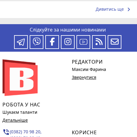
keyboard_arrow_right
Дивитись ще
Слідкуйте за нашими новинами
РЕДАКТОРИ
Максим Фарина
Звернутися
РОБОТА У НАС
Шукаєм таланти
Детальніше
phone_in_talk
(0382) 70 98 20,
КОРИСНЕ