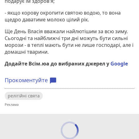
подарує їм здоров'я;
- якщо корову окропити святою водою, то вона
щедро даватиме молоко цілий рік.
Ще День Власія вважали найлютішим за всю зиму.
Сьогодні та найближчі три дні можуть бути сильні
морози - в теплі мають бути не лише господарі, але і
домашні тварини.
Додайте Всім.юа до вибраних джерел у
Google
Прокоментуйте
chat_bubble
релігійні свята