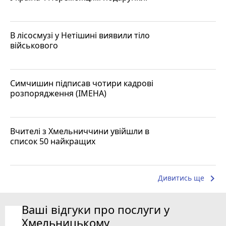
В лісосмузі у Нетішині виявили тіло
військового
Симчишин підписав чотири кадрові
розпорядження (ІМЕНА)
Вчителі з Хмельниччини увійшли в
список 50 найкращих
keyboard_arrow_right
Дивитись ще
Ваші відгуки про послуги у
Хмельницькому