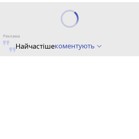
коментують
Найчастіше