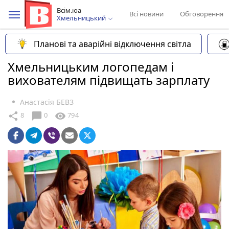
Всім.юа
Всі новини
Обговорення
Хмельницький
Планові та аварійні відключення світла
Хмельницьким логопедам і
вихователям підвищать зарплату
Анастасія БЕВЗ
chat_bubble
share
visibility
8
0
794