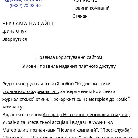
(0382) 70 98 40
Новини компаній
Огляди
РЕКЛАМА НА САЙТІ
Ірина Опук
Звернутися
Правила користування сайтом
Умови і правила надання платного доступу
Редакція керується в своїй роботі
"Кодексом етики
українського журналіста"
, затвердженим Комісією з
журналістської етики. Поскаржитись на матеріал до Комісії
можна
тут
Видання є членом
Асоціації Незалежні регіональні видавці
України
та Всесвітньої асоціації видавців
WAN-IFRA
Матеріали з позначками "Новини компаній", "Прес-служба",
"Реклама" та "Партнерський проєкт" опубліковані на правах