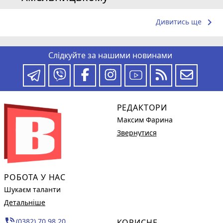
keyboard_arrow_right
Дивитись ще
Слідкуйте за нашими новинами
РЕДАКТОРИ
Максим Фарина
Звернутися
РОБОТА У НАС
Шукаєм таланти
Детальніше
phone_in_talk
(0382) 70 98 20,
КОРИСНЕ