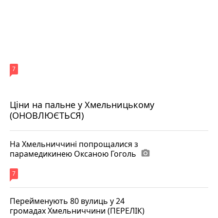
7
Ціни на пальне у Хмельницькому
(ОНОВЛЮЄТЬСЯ)
На Хмельниччині попрощалися з
парамедикинею Оксаною Гоголь
photo_camera
7
Перейменують 80 вулиць у 24
громадах Хмельниччини (ПЕРЕЛІК)