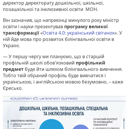
директор директорату дошкільної, шкільної,
позашкільної та інклюзивної освіти МОН.
Він зазначив, що наприкінці минулого року міністр
освіти і науки презентував
програму великої
трансформації
«
Освіта 4.0: український світанок
». У
ній йде мова про розвиток білінгвальної освіти в
Україні.
— У першу чергу ми плануємо, що в старшій
профільній школі обов'язковий
профільний
предмет
буде йти шляхом білінгвального вивчення.
Тобто твій обраний профіль буде вивчатися і
українською, і англійською мовою безумовно, – каже
Єресько.