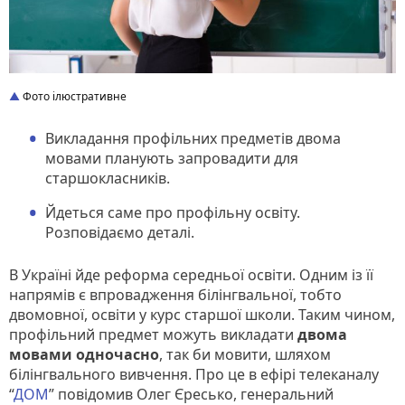
Фото ілюстративне
Викладання профільних предметів двома
мовами планують запровадити для
старшокласників.
Йдеться саме про профільну освіту.
Розповідаємо деталі.
В Україні йде реформа середньої освіти. Одним із її
напрямів є впровадження білінгвальної, тобто
двомовної, освіти у курс старшої школи. Таким чином,
профільний предмет можуть викладати
двома
мовами одночасно
, так би мовити, шляхом
білінгвального вивчення. Про це в ефірі телеканалу
“
ДОМ
” повідомив Олег Єресько, генеральний