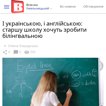
Всім.юа
Всі новини
Обговорення
Хмельницький
І українською, і англійською:
старшу школу хочуть зробити
білінгвальною
Олена Кошарська
chat_bubble
share
visibility
0
9
539