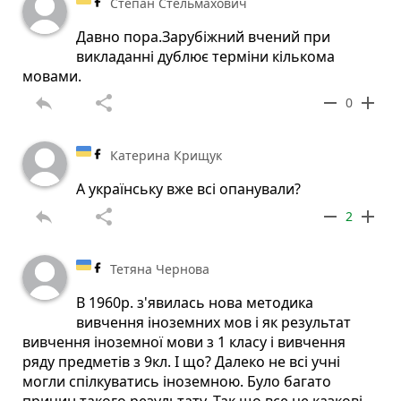
Степан Стельмахович
Давно пора.Зарубіжний вчений при
викладанні дублює терміни кількома
мовами.
reply
share
remove
add
0
Катерина Крищук
А українську вже всі опанували?
reply
share
remove
add
2
Тетяна Чернова
В 1960р. з'явилась нова методика
вивчення іноземних мов і як результат
вивчення іноземної мови з 1 класу і вивчення
ряду предметів з 9кл. І що? Далеко не всі учні
могли спілкуватись іноземною. Було багато