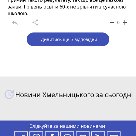
причин такого результату. Так що все це казкові
заяви. І рівень освіти 60-х не зрівняти з сучасною
школою.
reply
share
remove
add
0
Дивитись ще 5 відповідей
Новини Хмельницького за сьогодні
Слідкуйте за нашими новинами