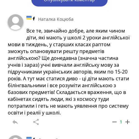
Наталка Коцюба
Все те, звичайно добре, але яким чином
діти, які мають у школі 2 уроки англійської
мови в тиждень, у старших класах раптом
зможуть опановувати решту предметів
англійською? Ще донедавна (значна частина
учнів і зараз) учні вивчали англійську мову за
підручниками українських авторів, яким по 15-20
років. А тут має статися диво - ці діти мають стати
білінгвальними і все розуміти англійською з
базових предметів! Складається враження, що в
кабінетах сидять люди, які з космосу туди
потрапили і геть не мають уявлення про систему
освіти і реалії у школі.
reply
share
remove
add
1