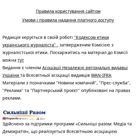
Правила користування сайтом
Умови і правила надання платного доступу
Редакція керується в своїй роботі
"Кодексом етики
українського журналіста"
, затвердженим Комісією з
журналістської етики. Поскаржитись на матеріал до Комісії
можна
тут
Видання є членом
Асоціації Незалежні регіональні видавці
України
та Всесвітньої асоціації видавців
WAN-IFRA
Матеріали з позначками "Новини компаній", "Прес-служба",
"Реклама" та "Партнерський проєкт" опубліковані на правах
реклами.
Здійснено за підтримки програми «Сильніші разом: Медіа та
Демократія», що реалізується Всесвітньою асоціацією