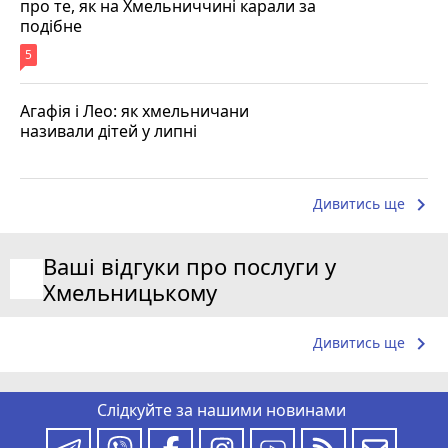
про те, як на Хмельниччині карали за
подібне
5
Агафія і Лео: як хмельничани
називали дітей у липні
keyboard_arrow_right
Дивитись ще
Ваші відгуки про послуги у
Хмельницькому
keyboard_arrow_right
Дивитись ще
Слідкуйте за нашими новинами