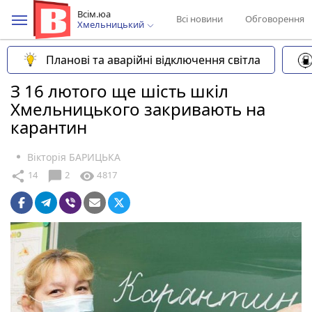
Всім.юа
Всі новини
Обговорення
Хмельницький
Планові та аварійні відключення світла
З 16 лютого ще шість шкіл
Хмельницького закривають на
карантин
Вікторія БАРИЦЬКА
chat_bubble
share
visibility
14
2
4817