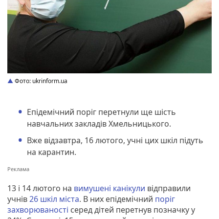
Фото: ukrinform.ua
Епідемічний поріг перетнули ще шість
навчальних закладів Хмельницького.
Вже відзавтра, 16 лютого, учні цих шкіл підуть
на карантин.
13 і 14 лютого на
вимушені канікули
відправили
учнів
26 шкіл міста
. В них епідемічний
поріг
захворюваності
серед дітей перетнув позначку у