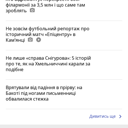
філармонії за 3,5 млн і що саме там
зроблять
photo_camera
Не зовсім футбольний репортаж про
історичний матч «Епіцентру» в
Камʼянці
photo_camera
play_circle_filled
Не лише «справа Снігурова»: 5 історій
про те, як на Хмельниччині карали за
подібне
Врятували від падіння в прірву: на
Бакоті під ногами письменниці
обвалилася стежка
keyboard_arrow_right
Дивитись ще