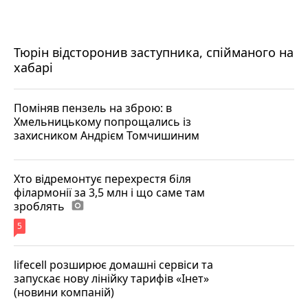
Тюрін відсторонив заступника, спійманого на
хабарі
Поміняв пензель на зброю: в
Хмельницькому попрощались із
захисником Андрієм Томчишиним
Хто відремонтує перехрестя біля
філармонії за 3,5 млн і що саме там
зроблять
photo_camera
5
lifecell розширює домашні сервіси та
запускає нову лінійку тарифів «Інет»
(новини компаній)