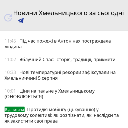
Новини Хмельницького за сьогодні
11:45
Під час пожежі в Антонінах постраждала
людина
11:02
Яблучний Спас: історія, традиції, прикмети
10:33
Нові температурні рекорди зафіксували на
Хмельниччині 5 серпня
10:01
Ціни на пальне у Хмельницькому
(ОНОВЛЮЄТЬСЯ)
Протидія мобінгу (цькуванню) у
Від читача
трудовому колективі: як розпізнати, які наслідки та
як захистити свої права