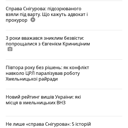
Справа Снігурова: підозрюваного
взяли під варту. Що кажуть адвокат і
прокурор
play_circle_filled
3 роки вважався зниклим безвісти:
попрощалися з Євгенієм Криниціним
photo_camera
Півтора року без рішень: як конфлікт
навколо ЦРЛ паралізував роботу
Хмельницької райради
Новий рейтинг вишів України: які
місця в хмельницьких ВНЗ
Не лише «справа Снігурова»: 5 історій