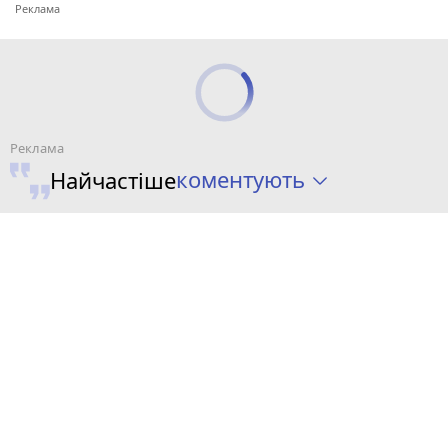
коментують
Найчастіше