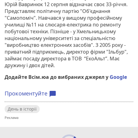
Юрій Вавринюк 12 серпня відзначає своє 33-річчя.
Представляє політичну партію "Об'єднання
"Самопоміч". Навчався у вищому професійному
училищі №11 на слюсаря-електрика по ремонту
побутової техніки. Пізніше - у Хмельницькому
національному університеті за спецiальнiстю
"виробництво електронних засобiв". З 2005 року -
приватний підприємець, директор фiрми "Iльбур",
займає посаду директора в ТОВ “ЕкоАльт”. Має
дружину і двох дітей.
Додайте Всім.юа до вибраних джерел у
Google
Прокоментуйте
chat_bubble
День в історії