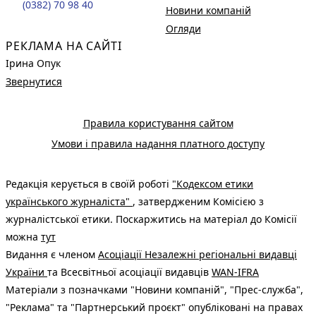
(0382) 70 98 40
Новини компаній
Огляди
РЕКЛАМА НА САЙТІ
Ірина Опук
Звернутися
Правила користування сайтом
Умови і правила надання платного доступу
Редакція керується в своїй роботі
"Кодексом етики
українського журналіста"
, затвердженим Комісією з
журналістської етики. Поскаржитись на матеріал до Комісії
можна
тут
Видання є членом
Асоціації Незалежні регіональні видавці
України
та Всесвітньої асоціації видавців
WAN-IFRA
Матеріали з позначками "Новини компаній", "Прес-служба",
"Реклама" та "Партнерський проєкт" опубліковані на правах