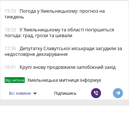
19:33
Погода у Хмельницькому: прогноз на
тиждень
18:32
У Хмельницькому та області погіршиться
погода: град, грози та шквали
17:36
Депутатку Славутської міськради засудили за
недостовірне декларування
16:41
Крупі знову продовжили запобіжний захід
Хмельницька митниця інформує
Від читача
Всі новини
Підпишись