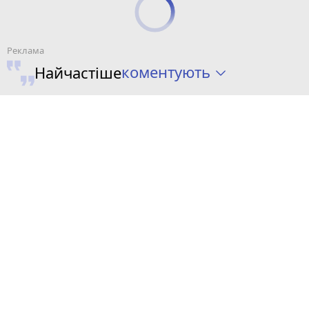
коментують
Найчастіше