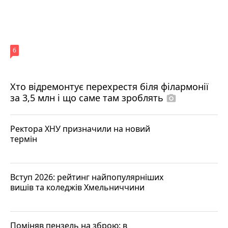
6
Хто відремонтує перехрестя біля філармонії
за 3,5 млн і що саме там зроблять
photo_camera
Ректора ХНУ призначили на новий
термін
Вступ 2026: рейтинг найпопулярніших
вишів та коледжів Хмельниччини
Поміняв пензель на зброю: в