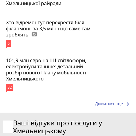
Хмельницької райради
Хто відремонтує перехрестя біля
філармонії за 3,5 млн і що саме там
зроблять
photo_camera
6
101,9 млн євро на ШІ-світлофори,
електробуси та інше: детальний
розбір нового Плану мобільності
Хмельницького
32
keyboard_arrow_right
Дивитись ще
Ваші відгуки про послуги у
Хмельницькому