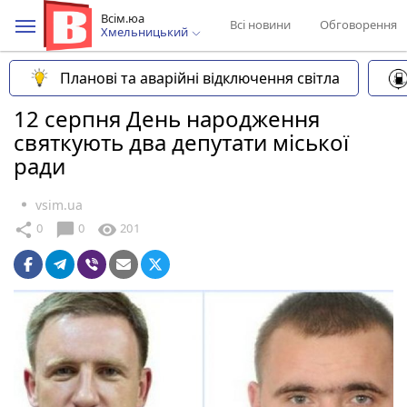
Всім.юа
Всі новини
Обговорення
Хмельницький
Планові та аварійні відключення світла
12 серпня День народження
святкують два депутати міської
ради
vsim.ua
chat_bubble
share
visibility
0
0
201