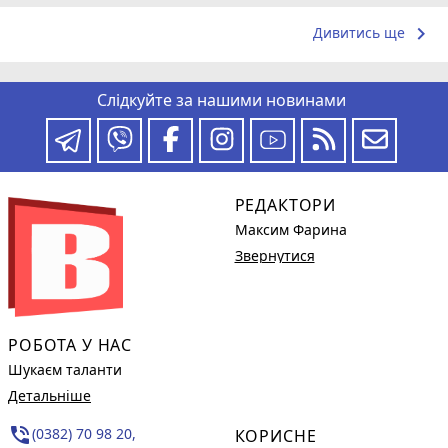
keyboard_arrow_right
Дивитись ще
Слідкуйте за нашими новинами
РЕДАКТОРИ
Максим Фарина
Звернутися
РОБОТА У НАС
Шукаєм таланти
Детальніше
phone_in_talk
(0382) 70 98 20,
КОРИСНЕ