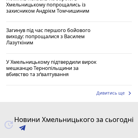
Хмельницькому попрощались із
захисником Андрієм Томчишиним
Загинув під час першого бойового
виходу: попрощалися з Василем
Лазуткіним
У Хмельницькому підтвердили вирок
мешканцю Тернопільщини за
вбивство та зґвалтування
keyboard_arrow_right
Дивитись ще
Новини Хмельницького за сьогодні