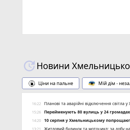
Новини Хмельницьког
Ціни на пальне
Мій дім - нез
Планові та аварійні відключення світла
16:22
Перейменують 80 вулиць у 24 громада
15:26
10 серпня у Хмельницькому попрощают
14:20
Житловий будинок та мотоцикл: за добу н
13:21