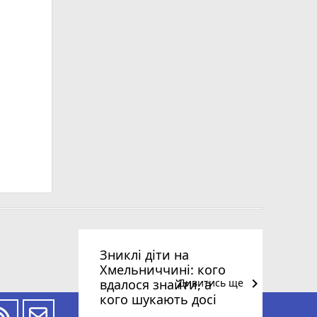
Зниклі діти на
Хмельниччині: кого
keyboard_arrow_right
вдалося знайти, а
Дивитись ще
кого шукають досі