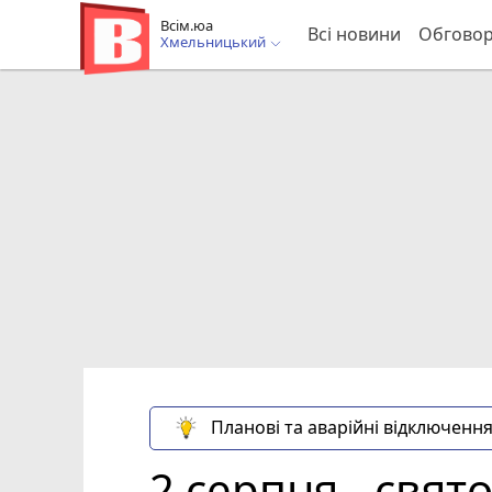
Всім.юа
Всі новини
Обгово
Хмельницький
Планові та аварійні відключення
2 серпня - свято