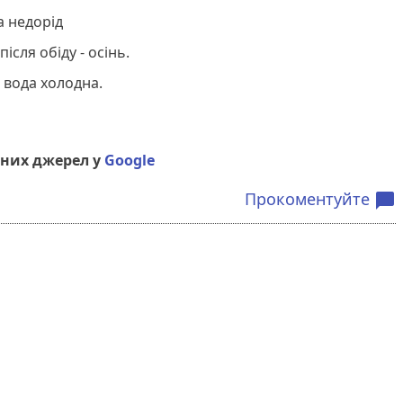
а недорід
після обіду - осінь.
а вода холодна.
них джерел у
Google
Прокоментуйте
chat_bubble