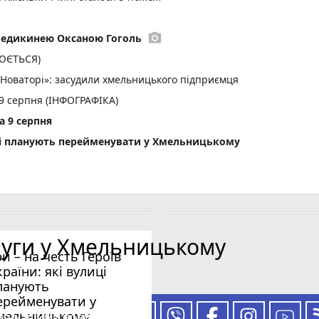
photo_camera
медикинею Оксаною Гоголь
ЛЮЄТЬСЯ)
«Новаторі»: засудили хмельницького підприємця
 9 серпня (ІНФОГРАФІКА)
а 9 серпня
лиці планують перейменувати у Хмельницькому
луги у Хмельницькому
ри – на честь Героїв
країни: які вулиці
ланують
ерейменувати у
мельницькому
 за нашими новинами