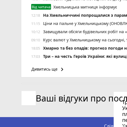
Від читача
Хмельницька митниця інформує
На Хмельниччині попрощалися з пара
12:18
Ціни на пальне у Хмельницькому (ОНОВ
11:15
Завищували обсяги будівельних робіт на 
10:12
Курс валют у Хмельницькому на сьогодні,
09:10
Хмарно та без опадів: прогноз погоди н
18:05
Три – на честь Героїв України: які ву
17:03
keyboard_arrow_right
Дивитись ще
Ваші відгуки про пос
Т
У
п
п
Х
Слідкуйте