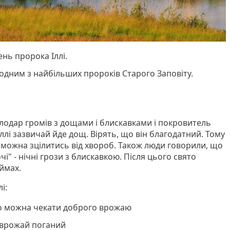
нь пророка Іллі.
 одним з найбільших пророків Старого Заповіту.
володар громів з дощами і блискавками і покровитель
Іллі зазвичай йде дощ. Вірять, що він благодатний. Тому
 можна зцілитись від хвороб. Також люди говорили, що
чі" - нічні грози з блискавкою. Після цього свято
оймах.
і:
то можна чекати доброго врожаю
 врожай поганий