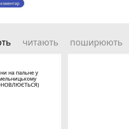
 коментар
ють
читають
поширюють
іни на пальне у
мельницькому
ОНОВЛЮЄТЬСЯ)