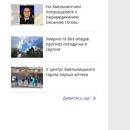
На Хмельниччині
попрощалися з
парамедикинею
Оксаною Гоголь
Хмарно та без опадів:
прогноз погоди на 9
серпня
У центрі Хмельницького
горіла перша аптека
keyboard_arrow_right
Дивитись ще