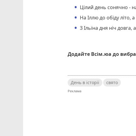
Цілий день сонячно - н
На Іллю до обіду літо, а 
З Ільїна дня ніч довга, 
Додайте Всім.юа до вибра
День в історії
свято