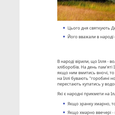
Цього дня святкують Де
Його вважали в народі
В народі вірили, що Ілля - 
хліборобів. На день пам'яті 
якщо ним вмитись вночі, то
на Іллі бувають "горобині но
перестають купатись у вод
Які є народні прикмети на Ілл
Якщо зранку хмарно, 
Якщо хмарно ввечері -