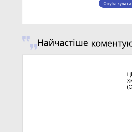
Опублікувати
Найчастіше
коменту
Ц
Х
(