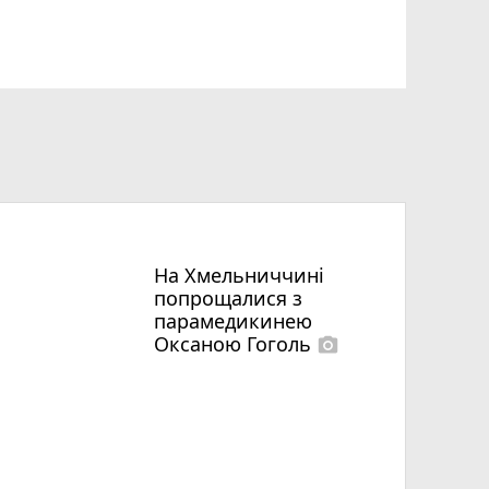
На Хмельниччині
попрощалися з
парамедикинею
Оксаною Гоголь
photo_camera