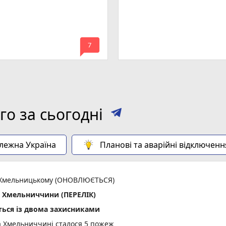
mode_comment
7
о за сьогодні
алежна Україна
Планові та аварійні відключенн
 у Хмельницькому (ОНОВЛЮЄТЬСЯ)
х Хмельниччини (ПЕРЕЛІК)
ься із двома захисниками
а Хмельниччині сталося 5 пожеж