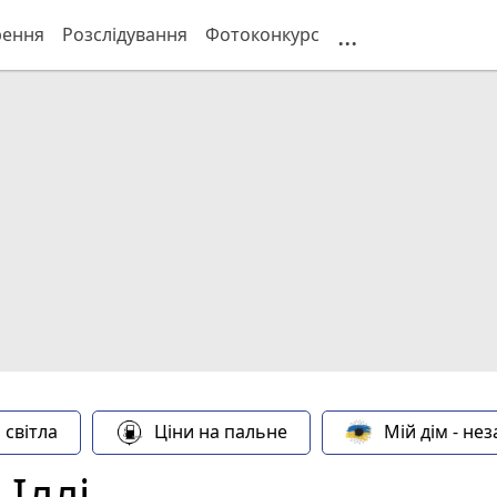
...
рення
Розслідування
Фотоконкурс
 світла
Ціни на пальне
Мій дім - не
 Іллі