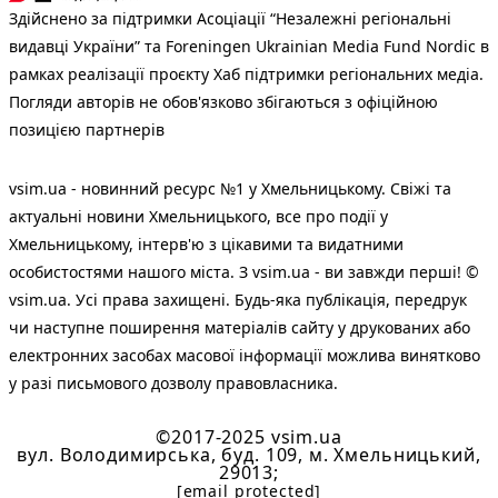
Здійснено за підтримки Асоціації “Незалежні регіональні
видавці України” та Foreningen Ukrainian Media Fund Nordic в
рамках реалізації проєкту Хаб підтримки регіональних медіа.
Погляди авторів не обов'язково збігаються з офіційною
позицією партнерів
vsim.ua - новинний ресурс №1 у Хмельницькому. Свіжі та
актуальні новини Хмельницького, все про події у
Хмельницькому, інтерв'ю з цікавими та видатними
особистостями нашого міста. З vsim.ua - ви завжди перші! ©
vsim.ua. Усі права захищені. Будь-яка публiкацiя, передрук
чи наступне поширення матеріалів сайту у друкованих або
електронних засобах масової інформації можлива винятково
у разі письмового дозволу правовласника.
©2017-2025 vsim.ua
вул. Володимирська, буд. 109, м. Хмельницький,
29013;
[email protected]