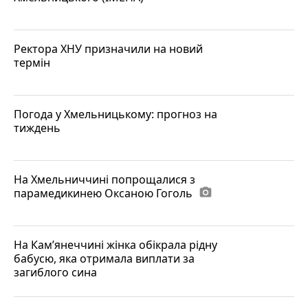
Ректора ХНУ призначили на новий
термін
Погода у Хмельницькому: прогноз на
тиждень
На Хмельниччині попрощалися з
парамедикинею Оксаною Гоголь
photo_camera
На Кам’янеччині жінка обікрала рідну
бабусю, яка отримала виплати за
загиблого сина