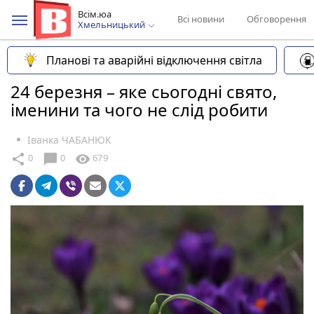
Всім.юа
Всі новини
Обговорення
Хмельницький
Планові та аварійні відключення світла
24 березня – яке сьогодні свято,
іменини та чого не слід робити
Іванка ЧАБАНЮК
chat_bubble
share
visibility
0
0
679