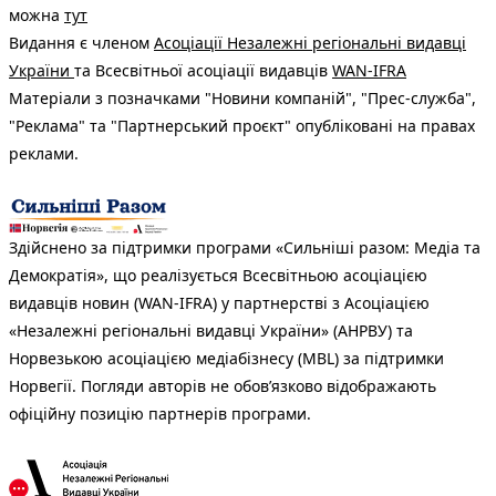
можна
тут
Видання є членом
Асоціації Незалежні регіональні видавці
України
та Всесвітньої асоціації видавців
WAN-IFRA
Матеріали з позначками "Новини компаній", "Прес-служба",
"Реклама" та "Партнерський проєкт" опубліковані на правах
реклами.
Здійснено за підтримки програми «Сильніші разом: Медіа та
Демократія», що реалізується Всесвітньою асоціацією
видавців новин (WAN-IFRA) у партнерстві з Асоціацією
«Незалежні регіональні видавці України» (АНРВУ) та
Норвезькою асоціацією медіабізнесу (MBL) за підтримки
Норвегії. Погляди авторів не обов’язково відображають
офіційну позицію партнерів програми.