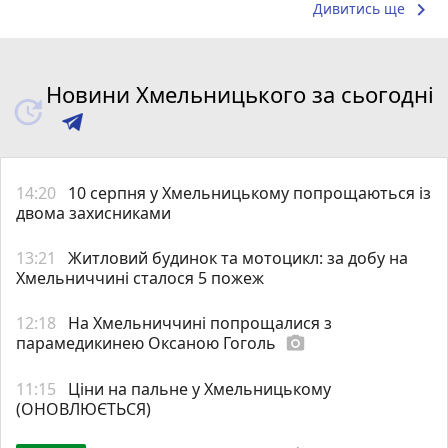
keyboard_arrow_right
Дивитись ще
Новини Хмельницького за сьогодні
14:20
10 серпня у Хмельницькому попрощаються із
двома захисниками
13:21
Житловий будинок та мотоцикл: за добу на
Хмельниччині сталося 5 пожеж
12:18
На Хмельниччині попрощалися з
парамедикинею Оксаною Гоголь
photo_camera
11:15
Ціни на пальне у Хмельницькому
(ОНОВЛЮЄТЬСЯ)