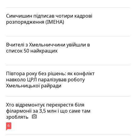
Симчишин підписав чотири кадрові
розпорядження (ІМЕНА)
Вчителі з Хмельниччини увійшли в
список 50 найкращих
Півтора року без рішень: як конфлікт
навколо ЦРЛ паралізував роботу
Хмельницької райради
Хто відремонтує перехрестя біля
філармонії за 3,5 млн і що саме там
зроблять
photo_camera
6