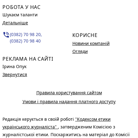
РОБОТА У НАС
Шукаєм таланти
Детальніше
phone_in_talk
(0382) 70 98 20,
КОРИСНЕ
(0382) 70 98 40
Новини компаній
Огляди
РЕКЛАМА НА САЙТІ
Ірина Опук
Звернутися
Правила користування сайтом
Умови і правила надання платного доступу
Редакція керується в своїй роботі
"Кодексом етики
українського журналіста"
, затвердженим Комісією з
журналістської етики. Поскаржитись на матеріал до Комісії