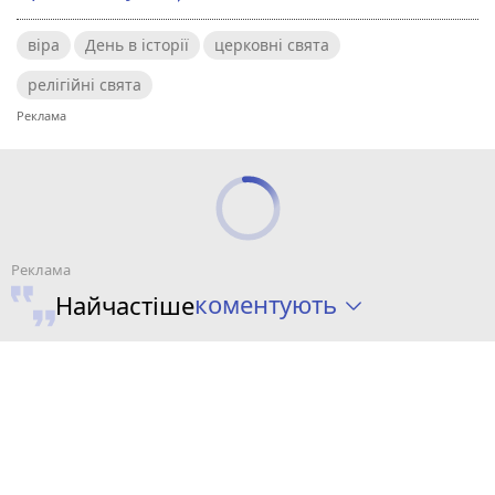
віра
День в історії
церковні свята
релігійні свята
коментують
Найчастіше