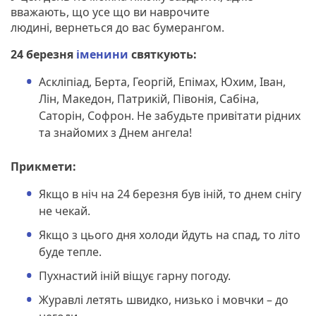
вважають, що усе що ви наврочите
людині, вернеться до вас бумерангом.
24 березня
іменини
святкують:
Аскліпіад, Берта, Георгій, Епімах, Юхим, Іван,
Лін, Македон, Патрикій, Півонія, Сабіна,
Саторін, Софрон. Не забудьте привітати рідних
та знайомих з Днем ангела!
Прикмети:
Якщо в ніч на 24 березня був іній, то днем ​​снігу
не чекай.
Якщо з цього дня холоди йдуть на спад, то літо
буде тепле.
Пухнастий іній віщує гарну погоду.
Журавлі летять швидко, низько і мовчки – до