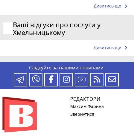
keyboard_arrow_right
Дивитись ще
Ваші відгуки про послуги у
Хмельницькому
keyboard_arrow_right
Дивитись ще
Слідкуйте за нашими новинами
РЕДАКТОРИ
Максим Фарина
Звернутися