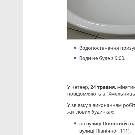
Водопостачання призу
Води не буде з 9:00.
У четвер,
24 травня
, міняти
повідомляють в "Хмельниць
У зв'язку з виконанням робі
житлових будинках:
на вулиці
Північній
(на
вулиці Північної, 111),