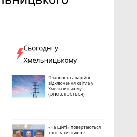
Сьогодні у
Хмельницькому
Планові та аварійні
відключення світла у
Хмельницькому
(ОНОВЛЮЄТЬСЯ)
«На щиті» повертаються
троє захисників з