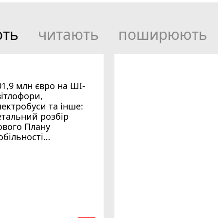
ють
читають
поширюють
01,9 млн євро на ШІ-
вітлофори,
лектробуси та інше:
етальний розбір
ового Плану
обільності
мельницького