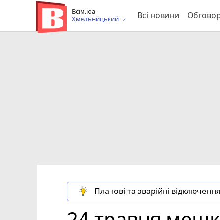
Всім.юа
Всі новини
Обгово
Хмельницький
Планові та аварійні відключення
24 травня мешк