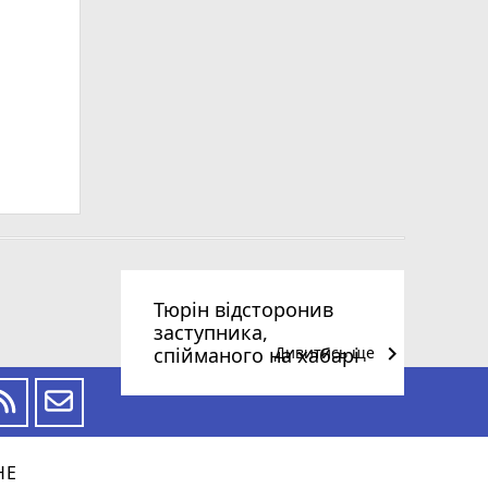
Тюрін відсторонив
заступника,
keyboard_arrow_right
спійманого на хабарі
Дивитись ще
НЕ