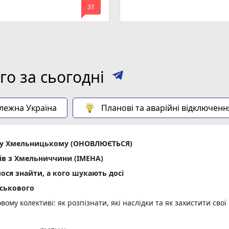
mode_comment
31
о за сьогодні
алежна Україна
Планові та аварійні відключенн
ла у Хмельницькому (ОНОВЛЮЄТЬСЯ)
ів з Хмельниччини (ІМЕНА)
лося знайти, а кого шукають досі
йськового
вому колективі: як розпізнати, які наслідки та як захистити свої