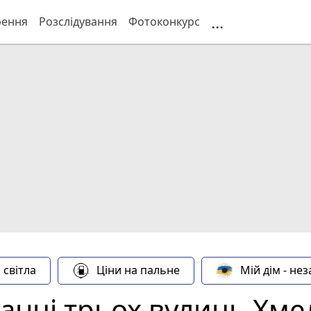
...
рення
Розслідування
Фотоконкурс
 світла
Ціни на пальне
Мій дім - не
анці трьох вулиць Хм