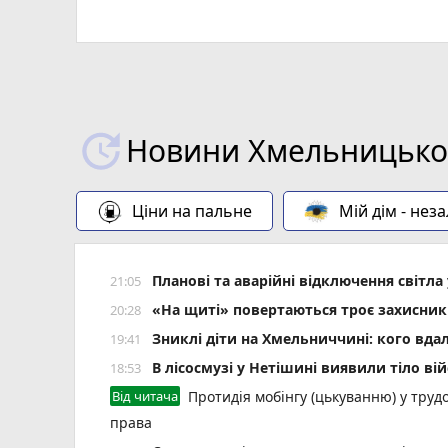
Новини Хмельницьког
Ціни на пальне
Мій дім - нез
Планові та аварійні відключення світ
21:05
«На щиті» повертаються троє захисник
20:28
Зниклі діти на Хмельниччині: кого вда
19:41
В лісосмузі у Нетішині виявили тіло ві
18:53
Від читача
Протидія мобінгу (цькуванню) у трудо
права