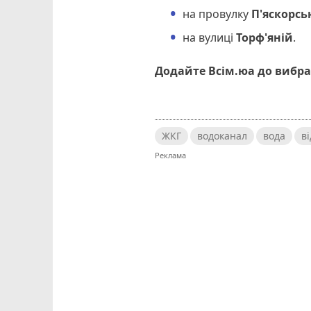
на провулку
П'яскорсь
на вулиці
Торф'яній
.
Додайте Всім.юа до вибра
ЖКГ
водоканал
вода
в