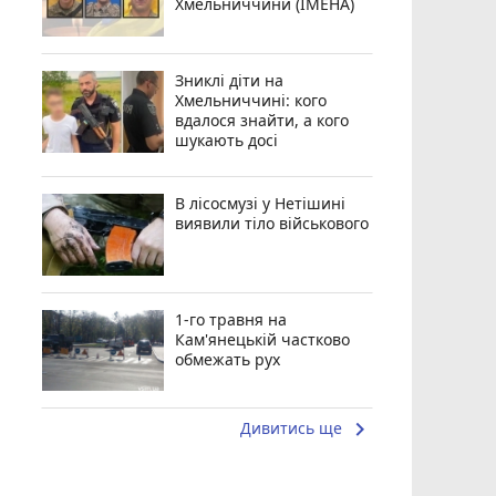
Хмельниччини (ІМЕНА)
Зниклі діти на
Хмельниччині: кого
вдалося знайти, а кого
шукають досі
В лісосмузі у Нетішині
виявили тіло військового
1-го травня на
Кам'янецькій частково
обмежать рух
keyboard_arrow_right
Дивитись ще