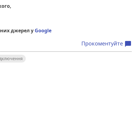
кого,
них джерел у
Google
Прокоментуйте
chat_bubble
ідключення