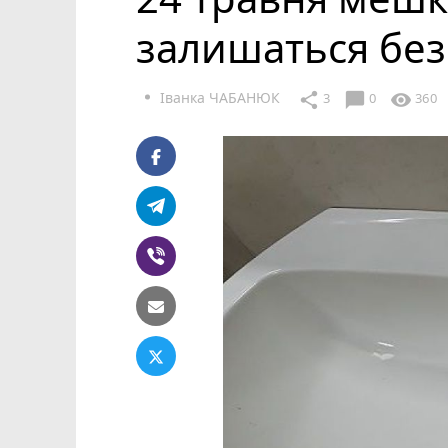
залишаться без
Іванка ЧАБАНЮК
chat_bubble
share
visibility
3
0
360