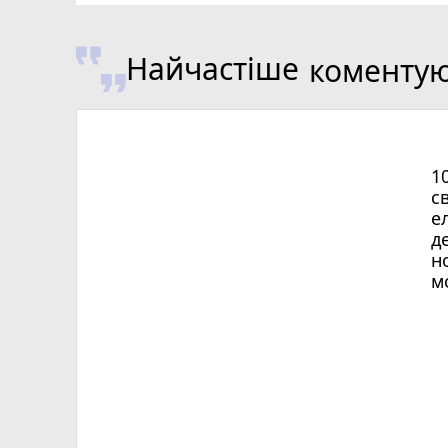
Найчастіше
коменту
1
с
е
д
н
м
Х