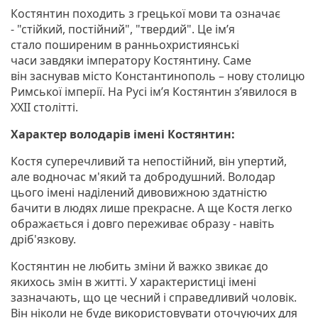
Костянтин походить з грецької мови та означає
- "стійкий, постійний", "твердий". Це ім’я
стало поширеним в ранньохристиянські
часи завдяки імператору Костянтину. Саме
він заснував місто Константинополь – нову столицю
Римської імперії. На Русі ім’я Костянтин з’явилося в
ХХІІ столітті.
Характер володарів імені Костянтин:
Костя суперечливий та непостійний, він упертий,
але водночас м'який та добродушний. Володар
цього імені наділений дивовижною здатністю
бачити в людях лише прекрасне. А ще Костя легко
ображається і довго переживає образу - навіть
дріб'язкову.
Костянтин не любить зміни й важко звикає до
якихось змін в житті. У характеристиці імені
зазначають, що це чесний і справедливий чоловік.
Він ніколи не буде використовувати оточуючих для