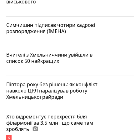
військового
Симчишин підписав чотири кадрові
розпорядження (ІМЕНА)
Вчителі з Хмельниччини увійшли в
список 50 найкращих
Півтора року без рішень: як конфлікт
навколо ЦРЛ паралізував роботу
Хмельницької райради
Хто відремонтує перехрестя біля
філармонії за 3,5 млн і що саме там
зроблять
photo_camera
6