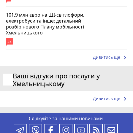
101,9 млн євро на ШІ-світлофори,
електробуси та інше: детальний
розбір нового Плану мобільності
Хмельницького
32
keyboard_arrow_right
Дивитись ще
Ваші відгуки про послуги у
Хмельницькому
keyboard_arrow_right
Дивитись ще
Слідкуйте за нашими новинами