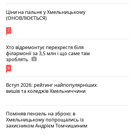
Ціни на пальне у Хмельницькому
(ОНОВЛЮЄТЬСЯ)
7
Хто відремонтує перехрестя біля
філармонії за 3,5 млн і що саме там
зроблять
photo_camera
6
Вступ 2026: рейтинг найпопулярніших
вишів та коледжів Хмельниччини
Поміняв пензель на зброю: в
Хмельницькому попрощались із
захисником Андрієм Томчишиним