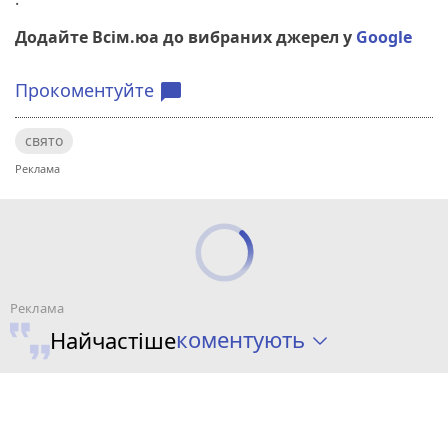
Додайте Всім.юа до вибраних джерел у
Google
Прокоментуйте
chat_bubble
свято
коментують
Найчастіше