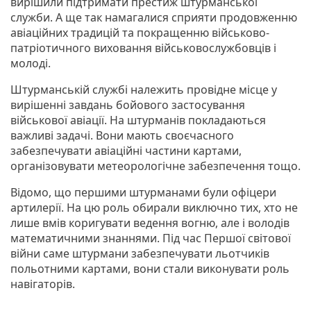
вирішили підтримати престиж штурманської
служби. А ще так намагалися сприяти продовженню
авіаційних традицій та покращенню військово-
патріотичного виховання військовослужбовців і
молоді.
Штурманській службі належить провідне місце у
вирішенні завдань бойового застосування
військової авіації. На штурманів покладаються
важливі задачі. Вони мають своєчасного
забезпечувати авіаційні частини картами,
організовувати метеорологічне забезпечення тощо.
Відомо, що першими штурманами були офіцери
артилерії. На цю роль обирали виключно тих, хто не
лише вмів коригувати ведення вогню, але і володів
математичними знаннями. Під час Першої світової
війни саме штурмани забезпечувати льотчиків
польотними картами, вони стали виконувати роль
навігаторів.
.