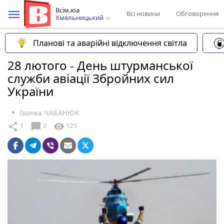
Всім.юа
Всі новини
Обговорення
Хмельницький
Планові та аварійні відключення світла
28 лютого - День штурманської
служби авіації Збройних сил
України
Іванка ЧАБАНЮК
chat_bubble
share
visibility
1
0
125