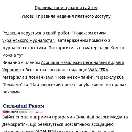
Правила користування сайтом
Умови і правила надання платного доступу
Редакція керується в своїй роботі
"Кодексом етики
українського журналіста"
, затвердженим Комісією з
журналістської етики. Поскаржитись на матеріал до Комісії
можна
тут
Видання є членом
Асоціації Незалежні регіональні видавці
України
та Всесвітньої асоціації видавців
WAN-IFRA
Матеріали з позначками "Новини компаній", "Прес-служба",
"Реклама" та "Партнерський проєкт" опубліковані на правах
реклами.
Здійснено за підтримки програми «Сильніші разом: Медіа та
Демократія», що реалізується Всесвітньою асоціацією
видавців новин (WAN-IFRA) у партнерстві з Асоціацією