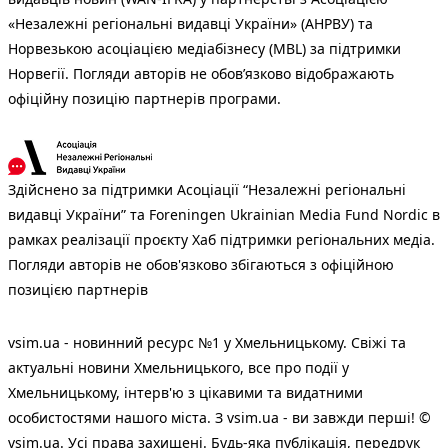
«Незалежні регіональні видавці України» (АНРВУ) та
Норвезькою асоціацією медіабізнесу (MBL) за підтримки
Норвегії. Погляди авторів не обов’язково відображають
офіційну позицію партнерів програми.
Здійснено за підтримки Асоціації “Незалежні регіональні
видавці України” та Foreningen Ukrainian Media Fund Nordic в
рамках реалізації проєкту Хаб підтримки регіональних медіа.
Погляди авторів не обов'язково збігаються з офіційною
позицією партнерів
vsim.ua - новинний ресурс №1 у Хмельницькому. Свіжі та
актуальні новини Хмельницького, все про події у
Хмельницькому, інтерв'ю з цікавими та видатними
особистостями нашого міста. З vsim.ua - ви завжди перші! ©
vsim.ua. Усі права захищені. Будь-яка публiкацiя, передрук