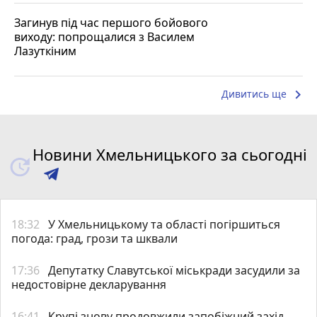
Загинув під час першого бойового
виходу: попрощалися з Василем
Лазуткіним
keyboard_arrow_right
Дивитись ще
Новини Хмельницького за сьогодні
18:32
У Хмельницькому та області погіршиться
погода: град, грози та шквали
17:36
Депутатку Славутської міськради засудили за
недостовірне декларування
16:41
Крупі знову продовжили запобіжний захід