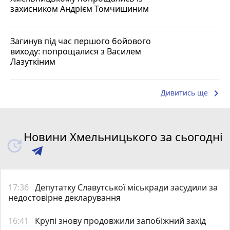
захисником Андрієм Томчишиним
Загинув під час першого бойового
виходу: попрощалися з Василем
Лазуткіним
keyboard_arrow_right
Дивитись ще
Новини Хмельницького за сьогодні
17:36
Депутатку Славутської міськради засудили за
недостовірне декларування
16:41
Крупі знову продовжили запобіжний захід