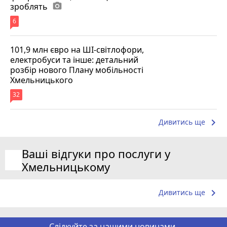
зроблять
photo_camera
6
101,9 млн євро на ШІ-світлофори,
електробуси та інше: детальний
розбір нового Плану мобільності
Хмельницького
32
keyboard_arrow_right
Дивитись ще
Ваші відгуки про послуги у
Хмельницькому
keyboard_arrow_right
Дивитись ще
Слідкуйте за нашими новинами