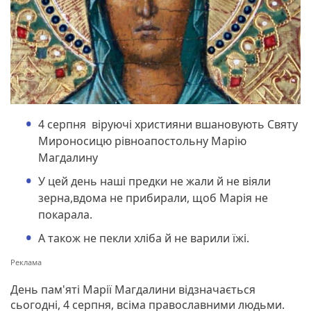
4 серпня віруючі християни вшановують Святу
Мироносицю рівноапостольну Марію
Магдалину
У цей день наші предки не жали й не віяли
зерна,вдома не прибирали, щоб Марія не
покарала.
А також не пекли хліба й не варили їжі.
День пам'яті Марії Магдалини відзначається
сьогодні, 4 серпня, всіма православними людьми.