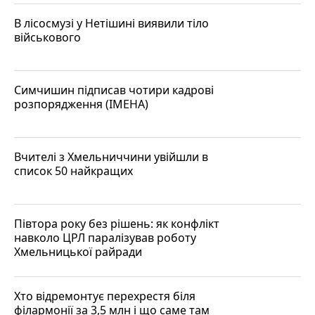
В лісосмузі у Нетішині виявили тіло
військового
Симчишин підписав чотири кадрові
розпорядження (ІМЕНА)
Вчителі з Хмельниччини увійшли в
список 50 найкращих
Півтора року без рішень: як конфлікт
навколо ЦРЛ паралізував роботу
Хмельницької райради
Хто відремонтує перехрестя біля
філармонії за 3,5 млн і що саме там