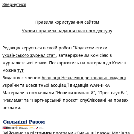
Звернутися
Правила користування сайтом
Умови і правила надання платного доступу
Редакція керується в своїй роботі
"Кодексом етики
українського журналіста"
, затвердженим Комісією з
журналістської етики. Поскаржитись на матеріал до Комісії
можна
тут
Видання є членом
Асоціації Незалежні регіональні видавці
України
та Всесвітньої асоціації видавців
WAN-IFRA
Матеріали з позначками "Новини компаній", "Прес-служба",
"Реклама" та "Партнерський проєкт" опубліковані на правах
реклами.
Здійснено за підтримки програми «Сильніші разом: Медіа та