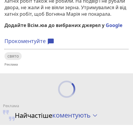
Хатніх робіт також не робили. На подвір’ї не рубали
двора, не жали й не віяли зерна. Утримувалися й від
хатніх робіт, щоб Вогняна Марія не покарала.
Додайте Всім.юа до вибраних джерел у
Google
Прокоментуйте
chat_bubble
свято
коментують
Найчастіше