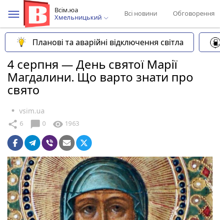
Всім.юа
Всі новини
Обговорення
Хмельницький
Планові та аварійні відключення світла
4 серпня — День святої Марії
Магдалини. Що варто знати про
свято
vsim.ua
chat_bubble
share
visibility
6
0
1963