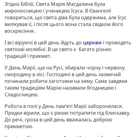
Згідно Біблії, Свята Марія Магдалина була
мироносницею і ученицею Ісуса. В Євангелії
говориться, що свята діва була одержима, але Ісус
вилікував її, і після цього вона стала свідком його
воскресіння.
І всі віруючі в цей день йдуть до
церкви
і проводять
святкові молебні. В це свято є багато різних
традицій і прикмет.
У День Марії, ще на Русі, збирали чорну і червону
смородину в лісі. Господині в цей день зазвичай
починали робити заготовки на зиму. Саме завдяки
таким традиціям Марію називали Ягодницею і
Сладосницею.
Робота в полі у День пам’яті Марії заборонялася.
Предки вірили, що є ризик потрапити під блискавку.
До речі, гроза в цей день вважалась доброю
прикметою.