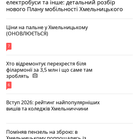
електробуси та інше: детальний розбір
нового Плану мобільності Хмельницького
Ціни на пальне у Хмельницькому
(ОНОВЛЮЄТЬСЯ)
7
Хто відремонтує перехрестя біля
філармонії за 3,5 млн і що саме там
зроблять
photo_camera
6
Вступ 2026: рейтинг найпопулярніших
вишів та коледжів Хмельниччини
Поміняв пензель на зброю: в
Хмельницькому попрощались із