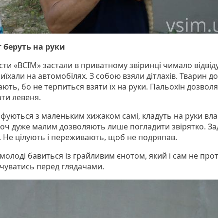
 беруть на руки
сти «ВСІМ» застали в приватному звіринці чимало відвіду
їхали на автомобілях. З собою взяли дітлахів. Тварин д
ють, бо не терпиться взяти їх на руки. Пальохін дозволя
ти левеня.
фуються з маленьким хижаком самі, кладуть на руки вл
Хоч дуже малим дозволяють лише погладити звірятко. За
. Не цілують і переживають, щоб не подряпав.
молоді бавиться із грайливим єнотом, який і сам не про
чуватись перед глядачами.