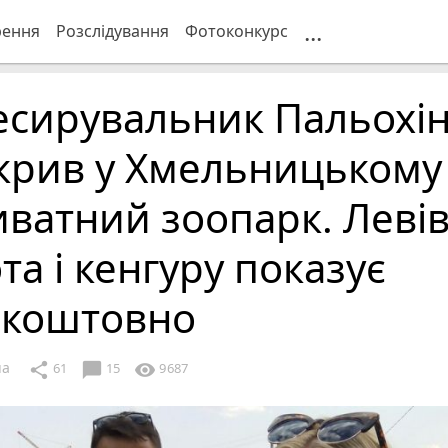
...
рення
Розслідування
Фотоконкурс
есирувальник Пальохі
дкрив у Хмельницькому
ватний зоопарк. Левів
та і кенгуру показує
зкоштовно
ua
chat_bubble
share
visibility
61
15
9687