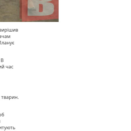
 вирішив
вачам
Планує
 В
ий час
 тварин.
об
я
питують