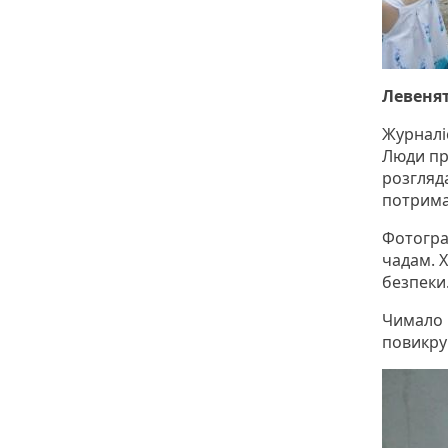
Левенят
Журналі
Люди при
розгляда
потрима
Фотогра
чадам. 
безпеки
Чимало 
повикру