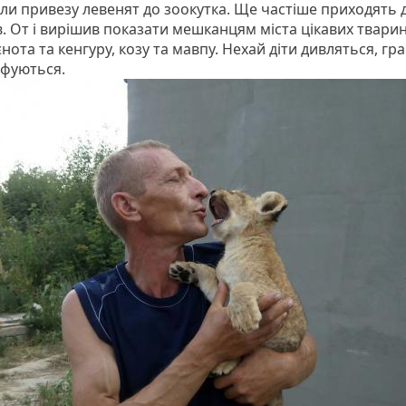
оли привезу левенят до зоокутка. Ще частіше приходять 
. От і вирішив показати мешканцям міста цікавих тварин
нота та кенгуру, козу та мавпу. Нехай діти дивляться, гр
фуються.