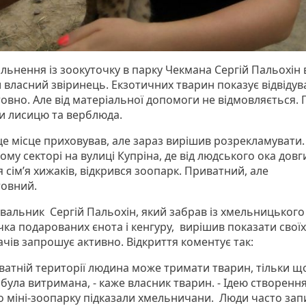
ільнення із зоокуточку в парку Чекмана Сергій Пальохін
и власний звіринець. Екзотичних тварин показує відвіду
овно. Але від матеріальної допомоги не відмовляється. 
и лисицю та верблюда.
це місце приховував, але зараз вирішив розрекламувати.
му секторі на вулиці Купріна, де від людського ока довг
 сім’я хижаків, відкрився зоопарк. Приватний, але
овний.
вальник Сергій Пальохін, який забрав із хмельницького
чка подарованих єнота і кенгуру, вирішив показати своїх
ачів запрошує активно. Відкриття коментує так:
иватній території людина може тримати тварин, тільки щ
була витримана, - каже власник тварин. - Ідею створенн
о міні-зоопарку підказали хмельничани. Люди часто за