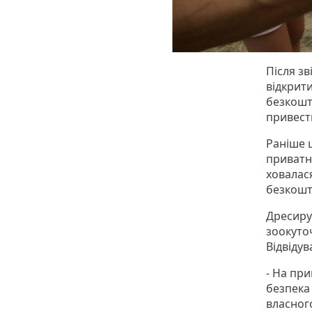
Після зв
відкрит
безкошт
привест
Раніше 
приватно
ховалася
безкошт
Дресиру
зоокуто
Відвідув
- На пр
безпека 
власног