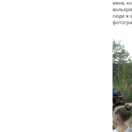
мене, к
вольєрів
сюди ж є
фотогра