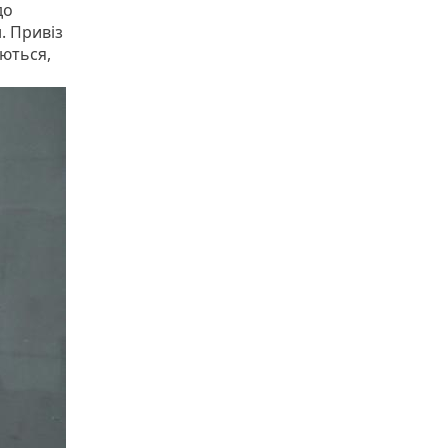
до
. Привіз
аються,