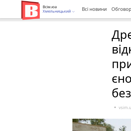
Всім.юа
Всі новини
Обгово
Хмельницький
Др
ві
при
єно
бе
vsim.