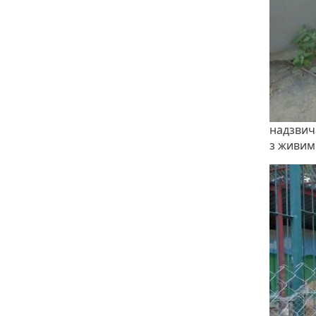
надзвич
з живим