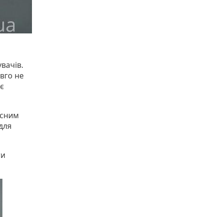
вачів.
овго не
є
асним
для
ти