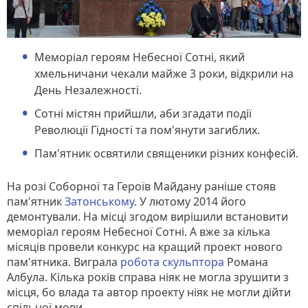
Меморіал героям Небесної Сотні, який
хмельничани чекали майже 3 роки, відкрили на
День Незалежності.
Сотні містян прийшли, аби згадати події
Революції Гідності та пом'янути загиблих.
Пам'ятник освятили священики різних конфесій.
На розі Соборної та Героїв Майдану раніше стояв
пам'ятник
Затонському
. У лютому 2014 його
демонтували. На місці згодом вирішили встановити
меморіал героям Небесної Сотні. А вже за кілька
місяців провели конкурс на кращий проект нового
пам'ятника. Виграла
робота скульптора
Романа
Албула. Кілька років справа ніяк не могла зрушити з
місця, бо влада та автор проекту ніяк не могли дійти
спільної мови.