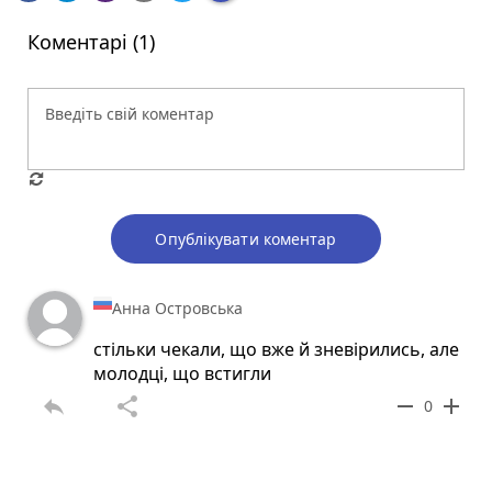
Коментарі (1)
Опублікувати коментар
Анна Островська
стільки чекали, що вже й зневірились, але
молодці, що встигли
reply
share
remove
add
0