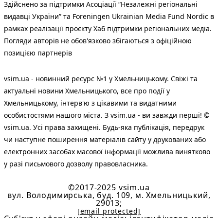
Здійснено за підтримки Асоціації “Незалежні регіональні
видавці України” та Foreningen Ukrainian Media Fund Nordic в
рамках реалізації проєкту Хаб підтримки регіональних медіа.
Погляди авторів не обов'язково збігаються з офіційною
позицією партнерів
vsim.ua - новинний ресурс №1 у Хмельницькому. Свіжі та
актуальні новини Хмельницького, все про події у
Хмельницькому, інтерв'ю з цікавими та видатними
особистостями нашого міста. З vsim.ua - ви завжди перші! ©
vsim.ua. Усі права захищені. Будь-яка публiкацiя, передрук
чи наступне поширення матеріалів сайту у друкованих або
електронних засобах масової інформації можлива винятково
у разі письмового дозволу правовласника.
©2017-2025 vsim.ua
вул. Володимирська, буд. 109, м. Хмельницький,
29013;
[email protected]