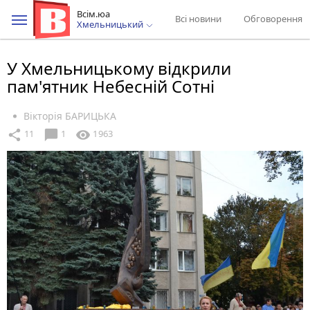
Всім.юа
Всі новини
Обговорення
Хмельницький
У Хмельницькому відкрили
пам'ятник Небесній Сотні
Вікторія БАРИЦЬКА
chat_bubble
share
visibility
11
1
1963