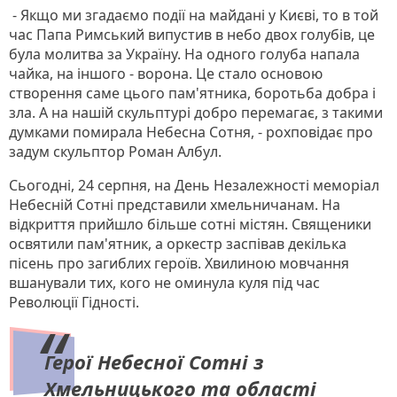
- Якщо ми згадаємо події на майдані у Києві, то в той
час Папа Римський випустив в небо двох голубів, це
була молитва за Україну. На одного голуба напала
чайка, на іншого - ворона. Це стало основою
створення саме цього пам'ятника, боротьба добра і
зла. А на нашій скульптурі добро перемагає, з такими
думками помирала Небесна Сотня, - рохповідає про
задум скульптор Роман Албул.
Сьогодні, 24 серпня, на День Незалежності меморіал
Небесній Сотні представили хмельничанам. На
відкриття прийшло більше сотні містян. Священики
освятили пам'ятник, а оркестр заспівав декілька
пісень про загиблих героїв. Хвилиною мовчання
вшанували тих, кого не оминула куля під час
Революції Гідності.
Герої Небесної Сотні з
Хмельницького та області