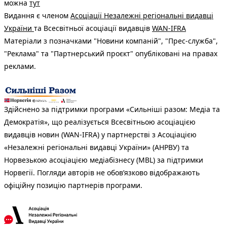
можна
тут
Видання є членом
Асоціації Незалежні регіональні видавці
України
та Всесвітньої асоціації видавців
WAN-IFRA
Матеріали з позначками "Новини компаній", "Прес-служба",
"Реклама" та "Партнерський проєкт" опубліковані на правах
реклами.
Здійснено за підтримки програми «Сильніші разом: Медіа та
Демократія», що реалізується Всесвітньою асоціацією
видавців новин (WAN-IFRA) у партнерстві з Асоціацією
«Незалежні регіональні видавці України» (АНРВУ) та
Норвезькою асоціацією медіабізнесу (MBL) за підтримки
Норвегії. Погляди авторів не обов’язково відображають
офіційну позицію партнерів програми.