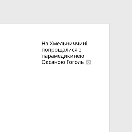
На Хмельниччині
попрощалися з
парамедикинею
Оксаною Гоголь
photo_camera