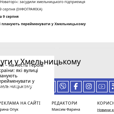
«Новаторі»: засудили хмельницького підприємця
 9 серпня (ІНФОГРАФІКА)
а 9 серпня
лиці планують перейменувати у Хмельницькому
луги у Хмельницькому
ри – на честь Героїв
країни: які вулиці
ланують
ерейменувати у
мельницькому
 за нашими новинами
РЕКЛАМА НА САЙТІ
РЕДАКТОРИ
КОРИС
Ірина Опук
Максим Фарина
Новини к