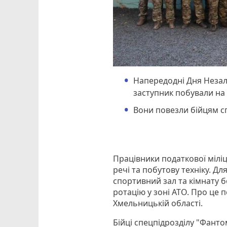
Напередодні Дня Незал
заступник побували на 
Вони повезли бійцям сп
Працівники податкової мілі
речі та побутову техніку. Д
спортивний зал та кімнату б
ротацію у зоні АТО. Про це 
Хмельницькій області.
Бійці спецпідрозділу "Фант