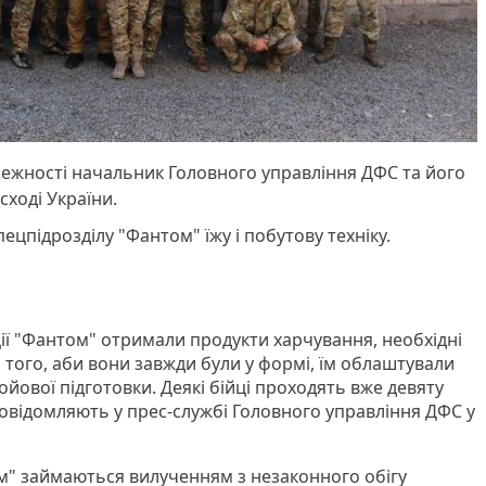
ежності начальник Головного управління ДФС та його
сході України.
ецпідрозділу "Фантом" їжу і побутову техніку.
ції "Фантом" отримали продукти харчування, необхідні
ля того, аби вони завжди були у формі, їм облаштували
ойової підготовки. Деякі бійці проходять вже девяту
повідомляють у прес-службі Головного управління ДФС у
ом" займаються вилученням з незаконного обігу