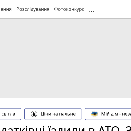
...
рення
Розслідування
Фотоконкурс
 світла
Ціни на пальне
Мій дім - не
атківці їздили в АТО.