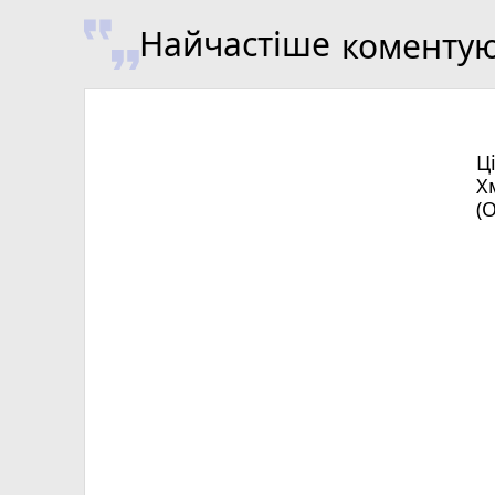
Найчастіше
коменту
Ц
Х
(