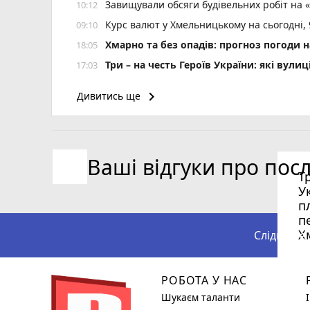
Завищували обсяги будівельних робіт на 
10:12
Курс валют у Хмельницькому на сьогодні,
09:10
Хмарно та без опадів: прогноз погоди н
18:05
Три – на честь Героїв України: які ву
17:03
keyboard_arrow_right
Дивитись ще
Ваші відгуки про пос
Т
У
п
п
Х
Слідкуйте
РОБОТА У НАС
Шукаєм таланти