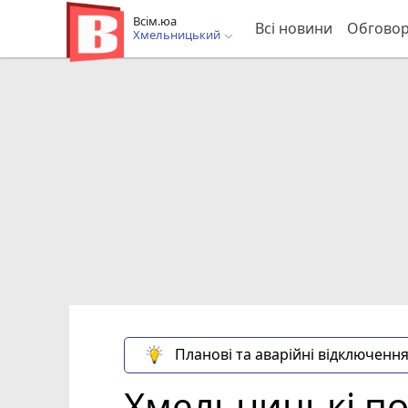
Всім.юа
Всі новини
Обгово
Хмельницький
Планові та аварійні відключення
Хмельницькі под