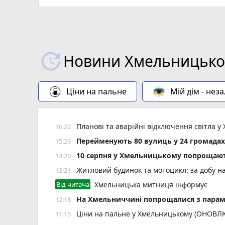
Новини Хмельницьког
Ціни на пальне
Мій дім - нез
Планові та аварійні відключення світла
16:22
Перейменують 80 вулиць у 24 громада
15:26
10 серпня у Хмельницькому попрощают
14:20
Житловий будинок та мотоцикл: за добу н
13:21
Від читача
Хмельницька митниця інформує
На Хмельниччині попрощалися з пара
12:18
Ціни на пальне у Хмельницькому (ОНОВ
11:15