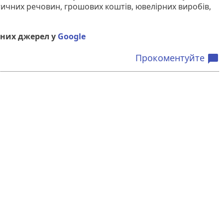
тичних речовин, грошових коштів, ювелірних виробів,
них джерел у
Google
Прокоментуйте
chat_bubble