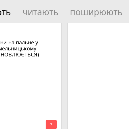
ють
читають
поширюють
іни на пальне у
мельницькому
ОНОВЛЮЄТЬСЯ)
mode_comment
7