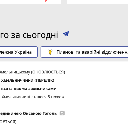
о за сьогодні
алежна Україна
Планові та аварійні відключенн
 у Хмельницькому (ОНОВЛЮЄТЬСЯ)
х Хмельниччини (ПЕРЕЛІК)
ься із двома захисниками
а Хмельниччині сталося 5 пожеж
photo_camera
медикинею Оксаною Гоголь
ЛЮЄТЬСЯ)