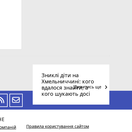
Зниклі діти на
Хмельниччині: кого
keyboard_arrow_right
вдалося знайти, а
Дивитись ще
кого шукають досі
НЕ
Правила користування сайтом
омпаній