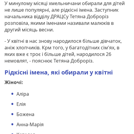
У минулому місяці хмельничани обирали для дітей
не лише популярні, але рідкісні імена. Заступник
начальника відділу ДРАЦСу Тетяна Доброріз
розповіла, якими іменами називали малюків в
другий місяць весни.
- У квітні в нас знову народилося більше дівчаток,
аніж хлопчиків. Крм того, у багатодітних сім'ях, в
яких вже є троє і більше дітей, народилося 26
немовлят, - пояснює Тетяна Доброріз.
Рідкісні імена, які обирали у квітні
Жіночі:
Аліра
Елія
Божена
Анна-Марія