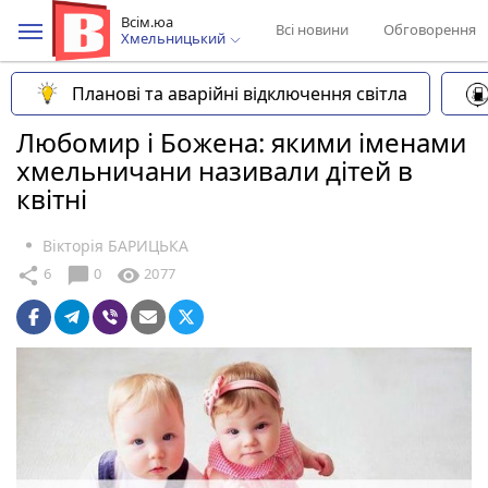
Всім.юа
Всі новини
Обговорення
Хмельницький
Планові та аварійні відключення світла
Любомир і Божена: якими іменами
хмельничани називали дітей в
квітні
Вікторія БАРИЦЬКА
chat_bubble
share
visibility
6
0
2077