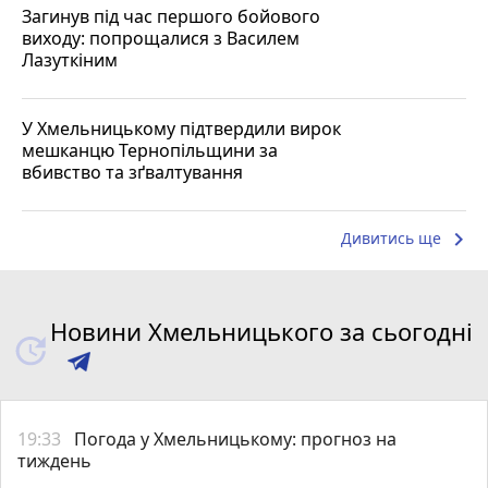
Загинув під час першого бойового
виходу: попрощалися з Василем
Лазуткіним
У Хмельницькому підтвердили вирок
мешканцю Тернопільщини за
вбивство та зґвалтування
keyboard_arrow_right
Дивитись ще
Новини Хмельницького за сьогодні
19:33
Погода у Хмельницькому: прогноз на
тиждень