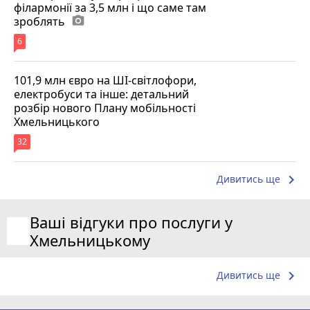
філармонії за 3,5 млн і що саме там
зроблять
photo_camera
6
101,9 млн євро на ШІ-світлофори,
електробуси та інше: детальний
розбір нового Плану мобільності
Хмельницького
32
keyboard_arrow_right
Дивитись ще
Ваші відгуки про послуги у
Хмельницькому
keyboard_arrow_right
Дивитись ще