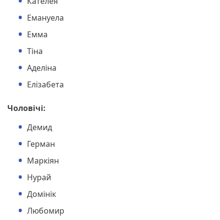
Кателея
Емануела
Емма
Тіна
Аделіна
Елізабета
Чоловічі:
Демид
Герман
Маркіян
Нурай
Домінік
Любомир