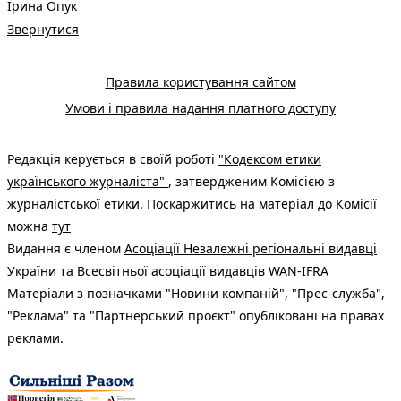
Ірина Опук
Звернутися
Правила користування сайтом
Умови і правила надання платного доступу
Редакція керується в своїй роботі
"Кодексом етики
українського журналіста"
, затвердженим Комісією з
журналістської етики. Поскаржитись на матеріал до Комісії
можна
тут
Видання є членом
Асоціації Незалежні регіональні видавці
України
та Всесвітньої асоціації видавців
WAN-IFRA
Матеріали з позначками "Новини компаній", "Прес-служба",
"Реклама" та "Партнерський проєкт" опубліковані на правах
реклами.