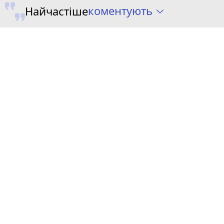
коментують
Найчастіше