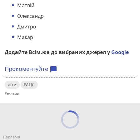
Матвій
Олександр
Дмитро
Макар
Додайте Всім.юа до вибраних джерел у
Google
Прокоментуйте
chat_bubble
діти
РАЦС