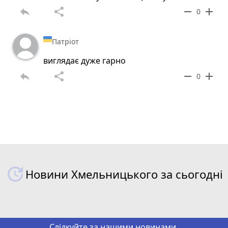
reply
share
remove
add
0
Патріот
виглядає дуже гарно
reply
share
remove
add
0
Новини Хмельницького за сьогодні
Слідкуйте за нашими новинами