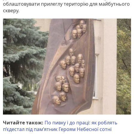
облаштовувати прилеглу територію для майбутнього
скверу.
Читайте також:
По пивку і до праці: як роблять
п’єдестал під пам’ятник Героям Небесної сотні