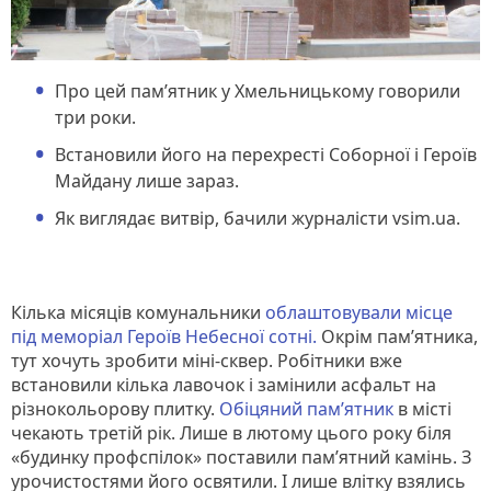
Про цей пам’ятник у Хмельницькому говорили
три роки.
Встановили його на перехресті Соборної і Героїв
Майдану лише зараз.
Як виглядає витвір, бачили журналісти vsim.ua.
Кілька місяців комунальники
облаштовували місце
під меморіал Героїв Небесної сотні.
Окрім пам’ятника,
тут хочуть зробити міні-сквер. Робітники вже
встановили кілька лавочок і замінили асфальт на
різнокольорову плитку.
Обіцяний пам’ятник
в місті
чекають третій рік. Лише в лютому цього року біля
«будинку профспілок» поставили пам’ятний камінь. З
урочистостями його освятили. І лише влітку взялись