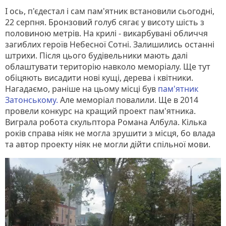
І ось, п'єдестал і сам пам'ятник встановили сьогодні,
22 серпня. Бронзовий голуб сягає у висоту шість з
половиною метрів. На крилі - викарбувані обличчя
загиблих героїв Небесної Сотні. Залишились останні
штрихи. Після цього будівельники мають далі
облаштувати територію навколо меморіалу. Ще тут
обіцяють висадити нові кущі, дерева і квітники.
Нагадаємо, раніше на цьому місці був
пам'ятник
Затонському.
Але меморіал повалили. Ще в 2014
провели конкурс на кращий проект пам'ятника.
Виграла робота скульптора Романа Албула. Кілька
років справа ніяк не могла зрушити з місця, бо влада
та автор проекту ніяк не могли дійти спільної мови.