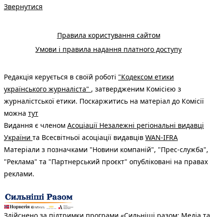
Звернутися
Правила користування сайтом
Умови і правила надання платного доступу
Редакція керується в своїй роботі
"Кодексом етики
українського журналіста"
, затвердженим Комісією з
журналістської етики. Поскаржитись на матеріал до Комісії
можна
тут
Видання є членом
Асоціації Незалежні регіональні видавці
України
та Всесвітньої асоціації видавців
WAN-IFRA
Матеріали з позначками "Новини компаній", "Прес-служба",
"Реклама" та "Партнерський проєкт" опубліковані на правах
реклами.
Здійснено за підтримки програми «Сильніші разом: Медіа та