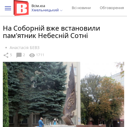
Всім.юа
Всі новини
Обговорення
Хмельницький
На Соборній вже встановили
пам'ятник Небесній Сотні
Анастасія БЕВЗ
chat_bubble
share
visibility
5
2
1711