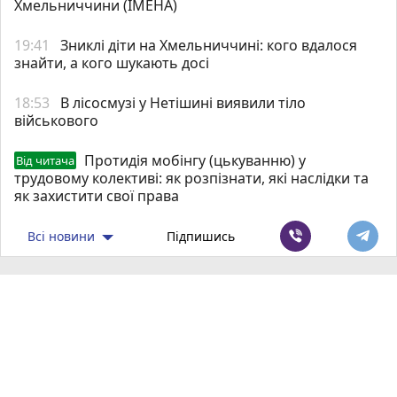
Хмельниччини (ІМЕНА)
19:41
Зниклі діти на Хмельниччині: кого вдалося
знайти, а кого шукають досі
18:53
В лісосмузі у Нетішині виявили тіло
військового
Протидія мобінгу (цькуванню) у
Від читача
трудовому колективі: як розпізнати, які наслідки та
як захистити свої права
Всі новини
Підпишись