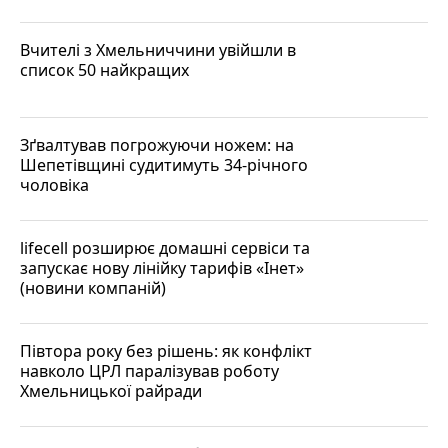
Вчителі з Хмельниччини увійшли в
список 50 найкращих
Зґвалтував погрожуючи ножем: на
Шепетівщині судитимуть 34-річного
чоловіка
lifecell розширює домашні сервіси та
запускає нову лінійку тарифів «Інет»
(новини компаній)
Півтора року без рішень: як конфлікт
навколо ЦРЛ паралізував роботу
Хмельницької райради