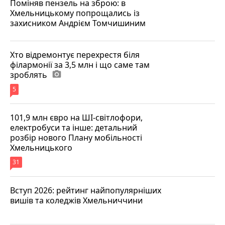
Поміняв пензель на зброю: в
Хмельницькому попрощались із
захисником Андрієм Томчишиним
Хто відремонтує перехрестя біля
філармонії за 3,5 млн і що саме там
зроблять
photo_camera
5
101,9 млн євро на ШІ-світлофори,
електробуси та інше: детальний
розбір нового Плану мобільності
Хмельницького
31
Вступ 2026: рейтинг найпопулярніших
вишів та коледжів Хмельниччини