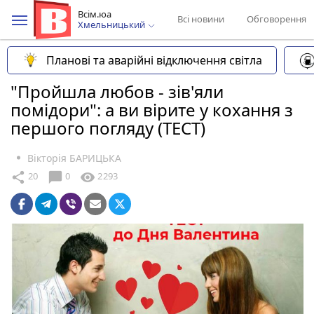
Всім.юа
Всі новини
Обговорення
Хмельницький
Планові та аварійні відключення світла
"Пройшла любов - зів'яли
помідори": а ви вірите у кохання з
першого погляду (ТЕСТ)
Вікторія БАРИЦЬКА
chat_bubble
share
visibility
20
0
2293