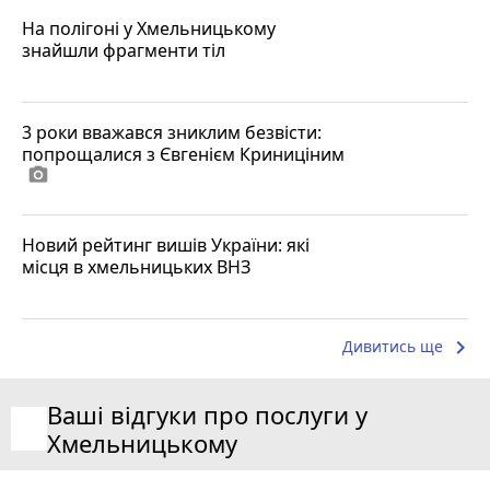
На полігоні у Хмельницькому
знайшли фрагменти тіл
3 роки вважався зниклим безвісти:
попрощалися з Євгенієм Криниціним
photo_camera
Новий рейтинг вишів України: які
місця в хмельницьких ВНЗ
keyboard_arrow_right
Дивитись ще
Ваші відгуки про послуги у
Хмельницькому