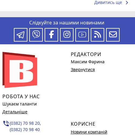
keyboard_arrow_right
Дивитись ще
Слідкуйте за нашими новинами
РЕДАКТОРИ
Максим Фарина
Звернутися
РОБОТА У НАС
Шукаєм таланти
Детальніше
phone_in_talk
(0382) 70 98 20,
КОРИСНЕ
(0382) 70 98 40
Новини компаній