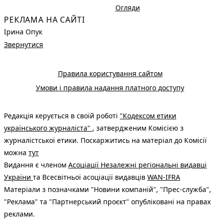
Огляди
РЕКЛАМА НА САЙТІ
Ірина Опук
Звернутися
Правила користування сайтом
Умови і правила надання платного доступу
Редакція керується в своїй роботі
"Кодексом етики
українського журналіста"
, затвердженим Комісією з
журналістської етики. Поскаржитись на матеріал до Комісії
можна
тут
Видання є членом
Асоціації Незалежні регіональні видавці
України
та Всесвітньої асоціації видавців
WAN-IFRA
Матеріали з позначками "Новини компаній", "Прес-служба",
"Реклама" та "Партнерський проєкт" опубліковані на правах
реклами.