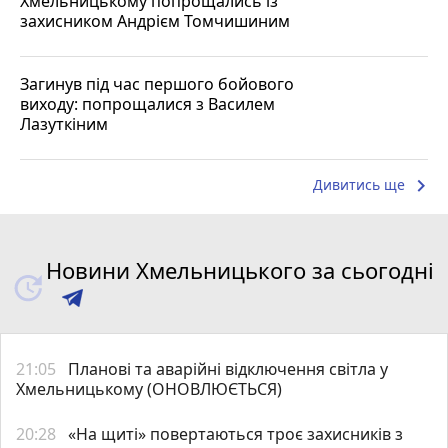
Хмельницькому попрощались із
захисником Андрієм Томчишиним
Загинув під час першого бойового
виходу: попрощалися з Василем
Лазуткіним
keyboard_arrow_right
Дивитись ще
Новини Хмельницького за сьогодні
21:05
Планові та аварійні відключення світла у
Хмельницькому (ОНОВЛЮЄТЬСЯ)
20:28
«На щиті» повертаються троє захисників з