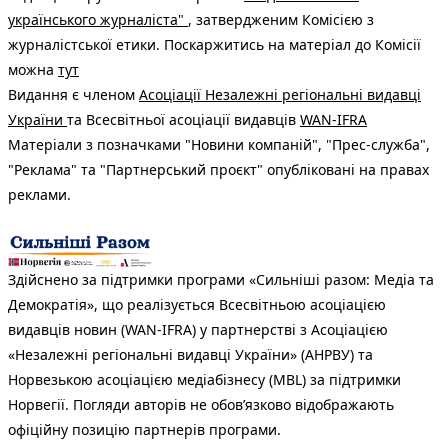
українського журналіста"
, затвердженим Комісією з
журналістської етики. Поскаржитись на матеріал до Комісії
можна
тут
Видання є членом
Асоціації Незалежні регіональні видавці
України
та Всесвітньої асоціації видавців
WAN-IFRA
Матеріали з позначками "Новини компаній", "Прес-служба",
"Реклама" та "Партнерський проєкт" опубліковані на правах
реклами.
Здійснено за підтримки програми «Сильніші разом: Медіа та
Демократія», що реалізується Всесвітньою асоціацією
видавців новин (WAN-IFRA) у партнерстві з Асоціацією
«Незалежні регіональні видавці України» (АНРВУ) та
Норвезькою асоціацією медіабізнесу (MBL) за підтримки
Норвегії. Погляди авторів не обов’язково відображають
офіційну позицію партнерів програми.