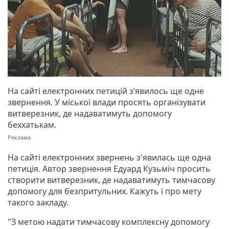
На сайті електронних петицій з’явилось ще одне
звернення. У міської влади просять організувати
витверезник, де надаватимуть допомогу
беххатькам.
На сайті електронних звернень з'явилась ще одна
петиція. Автор звернення Едуард Кузьміч просить
створити витверезник, де надаватимуть тимчасову
допомогу для безпритульних. Кажуть і про мету
такого закладу.
"З метою надати тимчасову комплексну допомогу