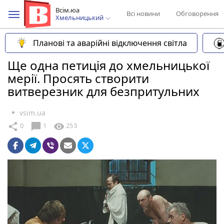
Всім.юа
Всі новини
Обговорення
Хмельницький
Планові та аварійні відключення світла
Ще одна петиція до хмельницької
мерії. Просять створити
витверезник для безпритульних
vsim.ua
chat_bubble
share
visibility
0
1
253