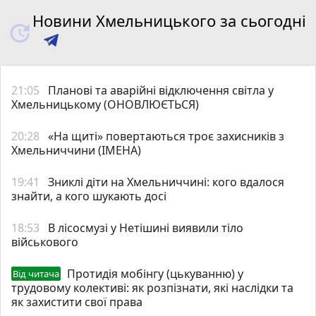
Новини Хмельницького за сьогодні
21:05
Планові та аварійні відключення світла у
Хмельницькому (ОНОВЛЮЄТЬСЯ)
20:28
«На щиті» повертаються троє захисників з
Хмельниччини (ІМЕНА)
19:41
Зниклі діти на Хмельниччині: кого вдалося
знайти, а кого шукають досі
18:53
В лісосмузі у Нетішині виявили тіло
військового
Протидія мобінгу (цькуванню) у
Від читача
трудовому колективі: як розпізнати, які наслідки та
як захистити свої права