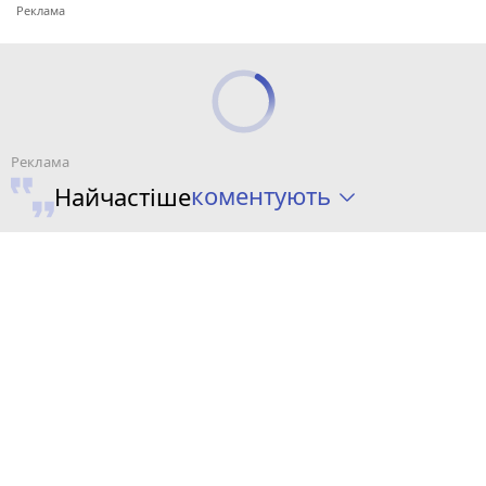
коментують
Найчастіше