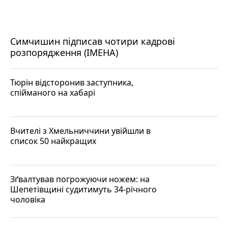
Симчишин підписав чотири кадрові
розпорядження (ІМЕНА)
Тюрін відсторонив заступника,
спійманого на хабарі
Вчителі з Хмельниччини увійшли в
список 50 найкращих
Зґвалтував погрожуючи ножем: на
Шепетівщині судитимуть 34-річного
чоловіка