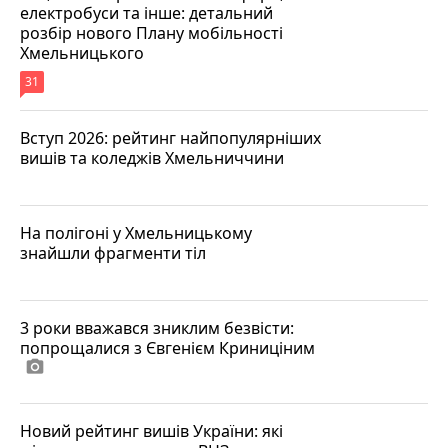
електробуси та інше: детальний
розбір нового Плану мобільності
Хмельницького
31
Вступ 2026: рейтинг найпопулярніших
вишів та коледжів Хмельниччини
На полігоні у Хмельницькому
знайшли фрагменти тіл
3 роки вважався зниклим безвісти:
попрощалися з Євгенієм Криниціним
photo_camera
Новий рейтинг вишів України: які