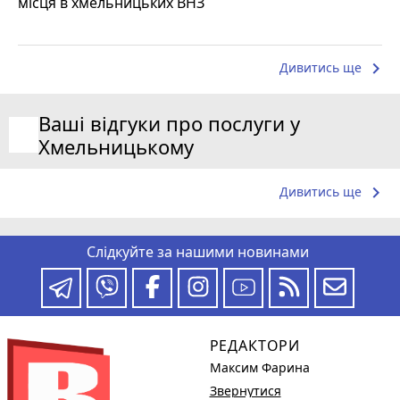
місця в хмельницьких ВНЗ
keyboard_arrow_right
Дивитись ще
Ваші відгуки про послуги у
Хмельницькому
keyboard_arrow_right
Дивитись ще
Слідкуйте за нашими новинами
РЕДАКТОРИ
Максим Фарина
Звернутися