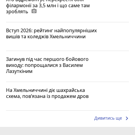
філармонії за 3,5 млн і що саме там
зроблять
photo_camera
Вступ 2026: рейтинг найпопулярніших
вишів та коледжів Хмельниччини
Загинув під час першого бойового
виходу: попрощалися з Василем
Лазуткіним
На Хмельниччині діє шахрайська
схема, пов’язана із продажем дров
keyboard_arrow_right
Дивитись ще