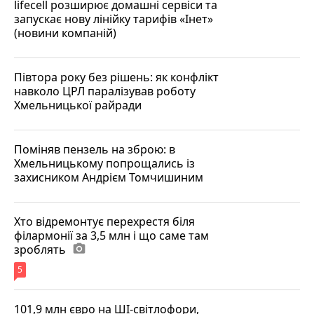
lifecell розширює домашні сервіси та
запускає нову лінійку тарифів «Інет»
(новини компаній)
Півтора року без рішень: як конфлікт
навколо ЦРЛ паралізував роботу
Хмельницької райради
Поміняв пензель на зброю: в
Хмельницькому попрощались із
захисником Андрієм Томчишиним
Хто відремонтує перехрестя біля
філармонії за 3,5 млн і що саме там
зроблять
photo_camera
5
101,9 млн євро на ШІ-світлофори,