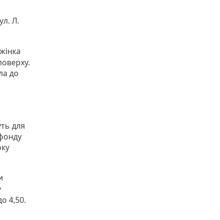
л. Л.
 жінка
поверху.
ла до
ть для
 фонду
оку
и
у
о 4,50.