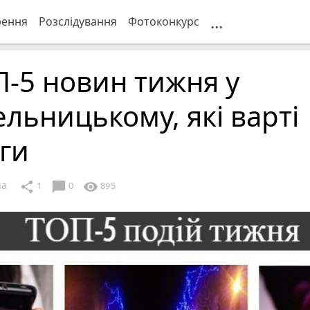
...
рення
Розслідування
Фотоконкурс
-5 новин тижня у
льницькому, які варті
ги
ua
chat_bubble
share
visibility
1
0
895