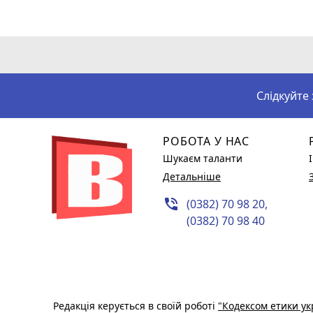
Слідкуйте
РОБОТА У НАС
Шукаєм таланти
Детальніше
phone_in_talk
(0382) 70 98 20,
(0382) 70 98 40
Редакція керується в своїй роботі
"Кодексом етики ук