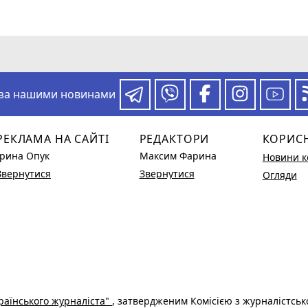
 за нашими новинами
РЕКЛАМА НА САЙТІ
РЕДАКТОРИ
КОРИС
Ірина Опук
Максим Фарина
Новини к
Звернутися
Звернутися
Огляди
раїнського журналіста"
, затвердженим Комісією з журналістськ