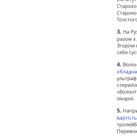
Староко
Старокос
Толстого
3.
На Ру
разом з
Згоріли 
себе су
4.
Волон
обладна
ультраф
стерилі
«Волонт
лікарні.
5.
Напри
вартість
тролейбу
Перевізн