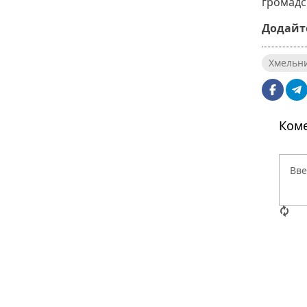
громадс
Додайте
Хмельн
Коме