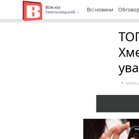
Всім.юа
Всі новини
Обгово
Хмельницький
ТОП
Хме
ува
vsim.