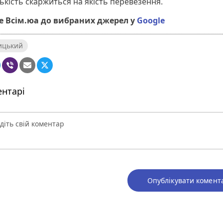
ькість скаржиться на якість перевезення.
 Всім.юа до вибраних джерел у
Google
ицький
нтарі
Опублікувати комент