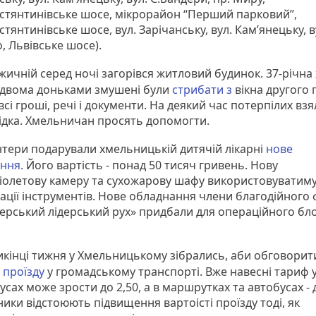
стянтинівське шосе, мікрорайон “Перший парковий”,
тянтинівське шосе, вул. Зарічанську, вул. Кам’янецьку, ву
, Львівське шосе).
жичній серед ночі загорівся житловий будинок. 37-річна
 двома доньками змушені були
стрибати з
вікна другого 
всі гроші, речі і документи. На деякий час потерпілих взя
сідка. Хмельничан просять допомогти.
тери подарували хмельницькій дитячій лікарні
нове
ння.
Його вартість - понад 50 тисяч гривень. Нову
іолетову камеру та сухожарову шафу використовуватиму
зації інструментів. Нове обладнання члени благодійного
ерський лідерський рух» придбали для операційного бл
кінці тижня у Хмельницькому зібрались, аби обговорит
 проїзду
у громадському транспорті. Вже навесні тариф 
сах може зрости до 2,50, а в маршрутках та автобусах - д
ики відстоюють підвищення вартоісті проїзду тоді, як