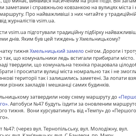
 що минає, виявився насиченим на різні події. Він запам
ми заметами і справжньою ковзанкою на вулицях міста і
маршруту. Про найважливіші з них читайте у традиційні
 від журналістів vsim.ua.
сти vsim.ua підготували традиційну підбірку найважливі
еми днів. Яким був цей тиждень у Хмельницькому?
чатку тижня
Хмельницький замело
снігом. Дороги і тро
о так, що комунальники ледь встигали прибирати місто.
 раді твердили, що комунальна техніка працювала цілодо
рати і просипати вулиці міста номрально так і не змогл
кові території так і залишились заметені. За лопати вз
ки різних закладів і мешканці самих будинків.
льницькому затвердили нову схему маршруту до
«Перш
го».
Автобуси №47 будуть їздити за оновленим маршрут
ого тижня. Вони курсуватимуть від «Темпу» до «Першог
го».
№47: (через вул. Тернопільську, вул. Молодіжну, вул.
ську, вул. Кам’янецьку, вул. С.Бандери, пр. Миру,