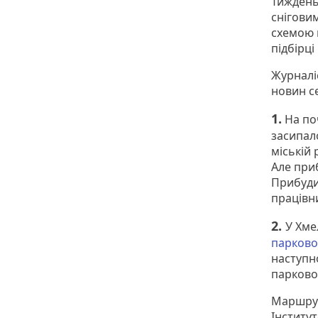
Тиждень,
снігови
схемою 
підбірці
Журналі
новин с
1.
На по
засипал
міській
Але приб
Прибудин
працівни
2.
У Хме
парково
наступн
парково
Маршрут 
Інститут