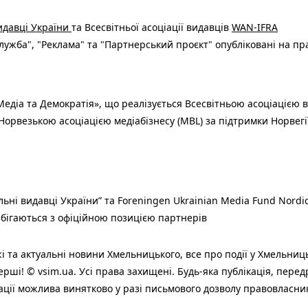
видавці України
та Всесвітньої асоціації видавців
WAN-IFRA
ужба", "Реклама" та "Партнерський проєкт" опубліковані на пр
едіа та Демократія», що реалізується Всесвітньою асоціацією в
Норвезькою асоціацією медіабізнесу (MBL) за підтримки Норвегі
льні видавці України” та Foreningen Ukrainian Media Fund Nordic
 збігаються з офіційною позицією партнерів
і та актуальні новини Хмельницького, все про події у Хмельниц
ерші! © vsim.ua. Усі права захищені. Будь-яка публiкацiя, пере
ації можлива винятково у разі письмового дозволу правовласни