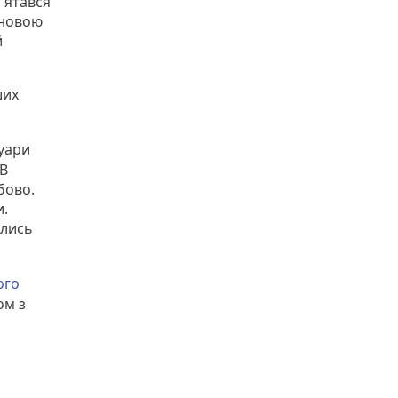
'ятався
 новою
й
ших
туари
 В
бово.
и.
ялись
ого
ом з
о