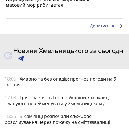
масовий мор риби: деталі
keyboard_arrow_right
Дивитись ще
Новини Хмельницького за сьогодні
18:05
Хмарно та без опадів: прогноз погоди на 9
серпня
17:03
Три – на честь Героїв України: які вулиці
планують перейменувати у Хмельницькому
15:55
В Кам’янці розпочали службове
розслідування через пожежу на сміттєзвалищі