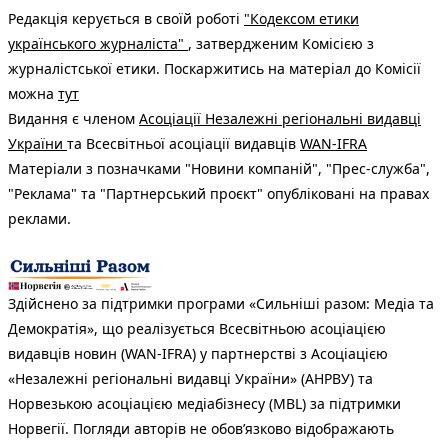
Редакція керується в своїй роботі
"Кодексом етики
українського журналіста"
, затвердженим Комісією з
журналістської етики. Поскаржитись на матеріал до Комісії
можна
тут
Видання є членом
Асоціації Незалежні регіональні видавці
України
та Всесвітньої асоціації видавців
WAN-IFRA
Матеріали з позначками "Новини компаній", "Прес-служба",
"Реклама" та "Партнерський проєкт" опубліковані на правах
реклами.
Здійснено за підтримки програми «Сильніші разом: Медіа та
Демократія», що реалізується Всесвітньою асоціацією
видавців новин (WAN-IFRA) у партнерстві з Асоціацією
«Незалежні регіональні видавці України» (АНРВУ) та
Норвезькою асоціацією медіабізнесу (MBL) за підтримки
Норвегії. Погляди авторів не обов’язково відображають