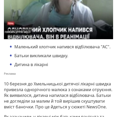
Маленький хлопчик напився відбілювача "АС".
Батьки викликали швидку.
Дитина в лікарні
10 березня до Хмельницької дитячої лікарні швидка
привезла однорічного малюка з ознаками отруєння.
Як виявилося, дитина напилася відбілювача. Батьки
не догледіли за малим й той вирішив скуштувати
вміст баночки. Про це йдеться у сюжеті NewsOne.
Як зазначили, у лікарні між батьками пацієнта та