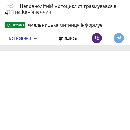
14:51
Неповнолітній мотоцикліст травмувався в
ДТП на Кам’янеччині
Хмельницька митниця інформує
Від читача
Всі новини
Підпишись