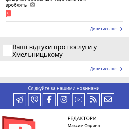
зроблять
photo_camera
6
keyboard_arrow_right
Дивитись ще
Ваші відгуки про послуги у
Хмельницькому
keyboard_arrow_right
Дивитись ще
Слідкуйте за нашими новинами
РЕДАКТОРИ
Максим Фарина