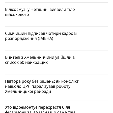
В лісосмузі у Нетішині виявили тіло
військового
Симчишин підписав чотири кадрові
розпорядження (ІМЕНА)
Вчителі з Хмельниччини увійшли в
список 50 найкращих
Півтора року без рішень: як конфлікт
навколо ЦРЛ паралізував роботу
Хмельницької райради
Хто відремонтує перехрестя біля
філармонії за 3,5 млн і що саме там