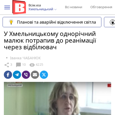
Всім.юа
Всі новини
Обговорення
Хмельницький
Планові та аварійні відключення світла
У Хмельницькому однорічний
малюк потрапив до реанімації
через відбілювач
Іванка ЧАБАНЮК
chat_bubble
share
visibility
3
10
4225