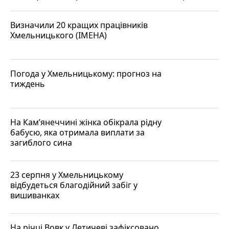
Визначили 20 кращих працівників
Хмельницького (ІМЕНА)
Погода у Хмельницькому: прогноз на
тиждень
На Кам’янеччині жінка обікрала рідну
бабусю, яка отримала виплати за
загиблого сина
23 серпня у Хмельницькому
відбудеться благодійний забіг у
вишиванках
На річці Вовк у Летичеві зафіксовано