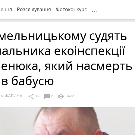
...
рення
Розслідування
Фотоконкурс
Хмельницькому судять
альника екоінспекції
енюка, який насмерть
ив бабусю
им ФАРИНА
chat_bubble
share
visibility
12
6
2422