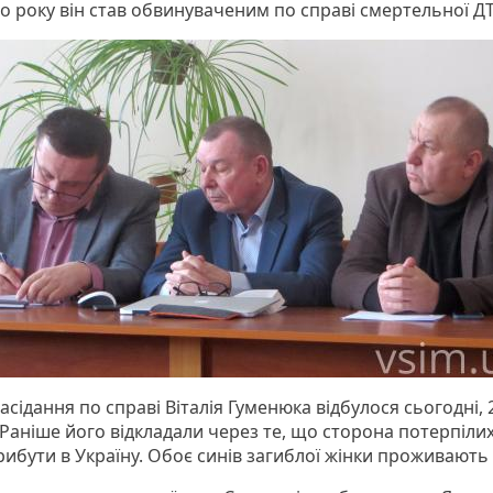
о року він став обвинуваченим по справі смертельної Д
сідання по справі Віталія Гуменюка відбулося сьогодні, 
 Раніше його відкладали через те, що сторона потерпіли
ибути в Україну. Обоє синів загиблої жінки проживають в