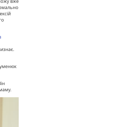
можу вже
ормально
ексій
го
в
изнає.
 Гуменюк
Він
маму.