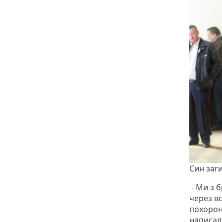
Син заг
- Ми з б
через в
похорон
написали