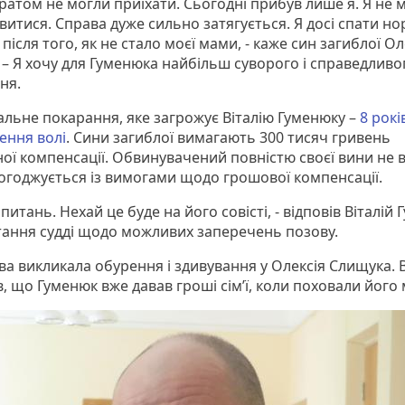
братом не могли приїхати. Сьогодні прибув лише я. Я не 
ивитися. Справа дуже сильно затягується. Я досі спати н
після того, як не стало моєї мами, - каже син загиблої Ол
 – Я хочу для Гуменюка найбільш суворого і справедливо
ня.
льне покарання, яке загрожує Віталію Гуменюку –
8 рокі
ення волі
. Сини загиблої вимагають 300 тисяч гривень
ої компенсації. Обвинувачений повністю своєї вини не в
 погоджується із вимогами щодо грошової компенсації.
питань. Нехай це буде на його совісті, - відповів Віталій
тання судді щодо можливих заперечень позову.
ва викликала обурення і здивування у Олексія Слищука. 
, що Гуменюк вже давав гроші сім’ї, коли поховали його 