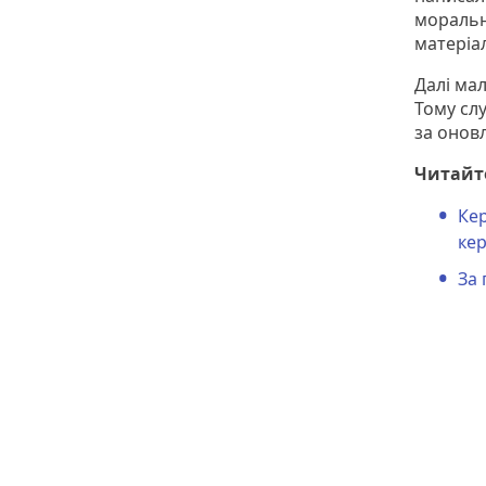
моральн
матеріал
Далі мал
Тому сл
за онов
Читайт
Ке
кер
За 