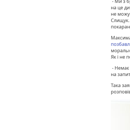
- Ми з 
на це д
не можу 
Слищук.
покаран
Максима
позбавл
моральн
Як і не
- Немає 
на запи
Така зая
розповів