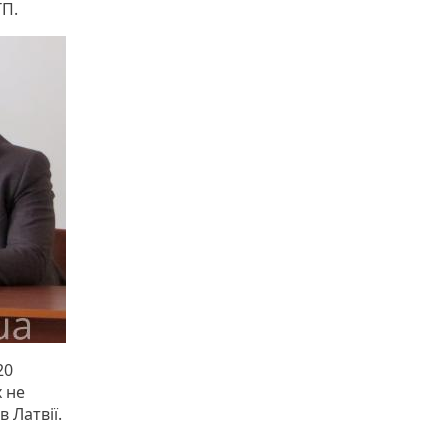
ТП.
20
х не
 Латвії.