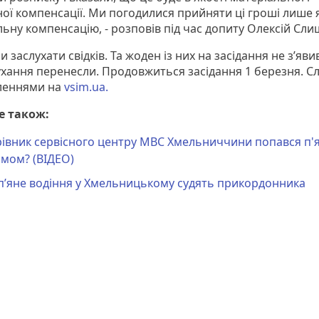
ої компенсації. Ми погодилися прийняти ці гроші лише 
ьну компенсацію, - розповів під час допиту Олексій Сли
и заслухати свідків. Та жоден із них на засідання не з’яви
ухання перенесли. Продовжиться засідання 1 березня. Сл
леннями на
vsim.ua.
е також:
рівник сервісного центру МВС Хмельниччини попався п'
мом? (ВІДЕО)
п’яне водіння у Хмельницькому судять прикордонника