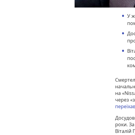
У ж
пом
Дос
про
Віт
пос
ком
Смертель
начальн
на «Niss
через «з
переїхав
Досудов
роки. За
Віталій 