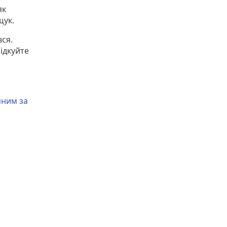
як
щук.
вся.
ідкуйте
яним за