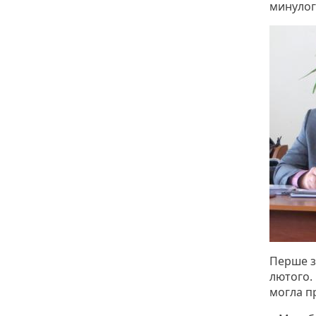
минулог
Перше за
лютого.
могла пр