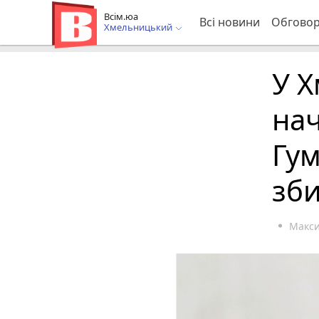
Всім.юа
Всі новини
Обгово
Хмельницький
У 
нач
Гум
зб
Макс