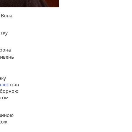
. Вона
атку
орона
ривень
нку
енюк
їхав
Соборною
отім
овиною
акож