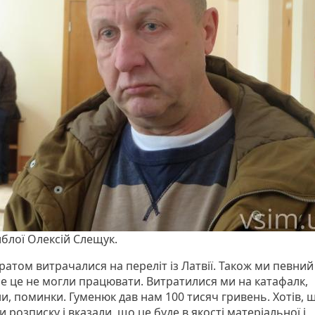
иблої Олексій Слещук.
ратом витрачалися на переліт із Латвії. Також ми певний
се це не могли працювати. Витратилися ми на катафалк,
и, поминки. Гуменюк дав нам 100 тисяч гривень. Хотів, 
 розписку і вказали, що це буде в якості матеріальної і