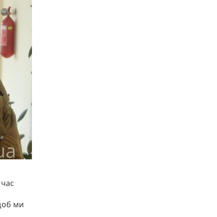
 час
щоб ми