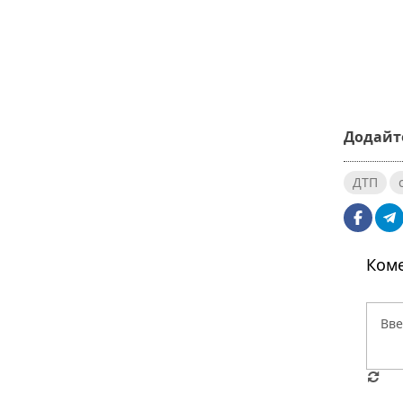
Додайте
ДТП
Коме