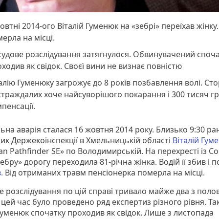
овтні 2014-ого Віталій Гуменюк на «зебрі» переїхав жінку
ерла на місці.
удове розслідування затягнулося. Обвинувачений споч
ходив як свідок. Своєї вини не визнає повністю
алію Гуменюку загрожує до 8 років позбавлення волі. Ст
траждалих хоче найсуворішого покарання і 300 тисяч г
пенсації.
на аварія сталася 16 жовтня 2014 року. Близько 9:30 ра
ик Держекоінспекції в Хмельницькій області
Віталій Гум
an Pathfinder SE» по Володимирській. На перехресті із 
ебру» дорогу переходила 81-річна жінка. Водій її збив і п
.
Від отриманих травм пенсіонерка померла на місці.
е розслідування по цій справі тривало майже два з пол
 цей час було проведено ряд експертиз різного рівня. Т
Гуменюк спочатку проходив як свідок. Лише з листопада