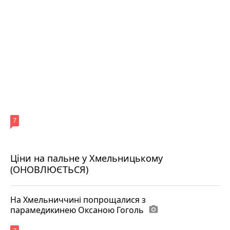
7
Ціни на пальне у Хмельницькому
(ОНОВЛЮЄТЬСЯ)
На Хмельниччині попрощалися з
парамедикинею Оксаною Гоголь
photo_camera