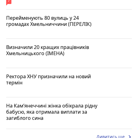
7
Перейменують 80 вулиць у 24
громадах Хмельниччини (ПЕРЕЛІК)
Визначили 20 кращих працівників
Хмельницького (ІМЕНА)
Ректора ХНУ призначили на новий
термін
На Кам’янеччині жінка обікрала рідну
бабусю, яка отримала виплати за
загиблого сина
keyboard_arrow_right
Дивитись ще