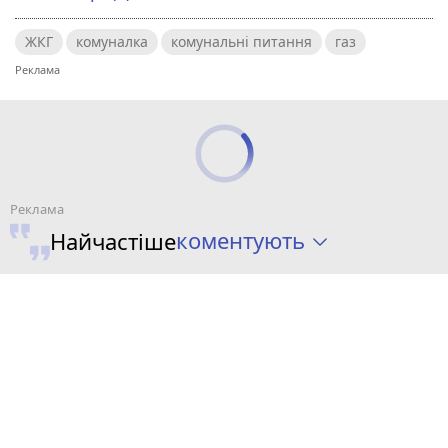
ЖКГ
комуналка
комунальні питання
газ
коментують
Найчастіше