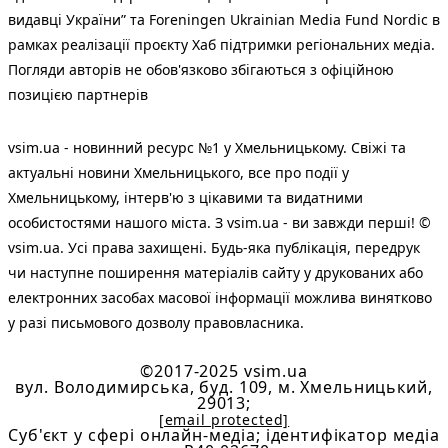
видавці України” та Foreningen Ukrainian Media Fund Nordic в
рамках реалізації проєкту Хаб підтримки регіональних медіа.
Погляди авторів не обов'язково збігаються з офіційною
позицією партнерів
vsim.ua - новинний ресурс №1 у Хмельницькому. Свіжі та
актуальні новини Хмельницького, все про події у
Хмельницькому, інтерв'ю з цікавими та видатними
особистостями нашого міста. З vsim.ua - ви завжди перші! ©
vsim.ua. Усі права захищені. Будь-яка публiкацiя, передрук
чи наступне поширення матеріалів сайту у друкованих або
електронних засобах масової інформації можлива винятково
у разі письмового дозволу правовласника.
©2017-2025 vsim.ua
вул. Володимирська, буд. 109, м. Хмельницький,
29013;
[email protected]
Cуб'єкт у сфері онлайн-медіа; ідентифікатор медіа