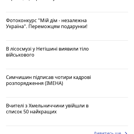
Фотоконкурс "Мій дім - незалежна
Україна". Переможцям подарунки!
В лісосмузі у Нетішині виявили тіло
військового
Симчишин підписав чотири кадрові
розпорядження (ІМЕНА)
Вчителі з Хмельниччини увійшли в
список 50 найкращих
keyboard_arrow_right
Дивитись ще