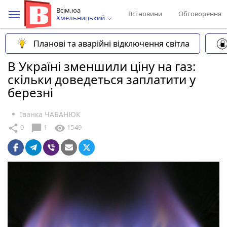
Всім.юа
Всі новини
Обговорення
Хмельницький
Планові та аварійні відключення світла
В Україні зменшили ціну на газ:
скільки доведеться заплатити у
березні
Іванка ЧАБАНЮК
chat_bubble
share
visibility
0
1
1549