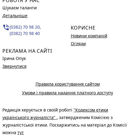
РОБОТА У НАС
Шукаєм таланти
Детальніше
phone_in_talk
(0382) 70 98 20,
КОРИСНЕ
(0382) 70 98 40
Новини компаній
Огляди
РЕКЛАМА НА САЙТІ
Ірина Опук
Звернутися
Правила користування сайтом
Умови і правила надання платного доступу
Редакція керується в своїй роботі
"Кодексом етики
українського журналіста"
, затвердженим Комісією з
журналістської етики. Поскаржитись на матеріал до Комісії
можна
тут