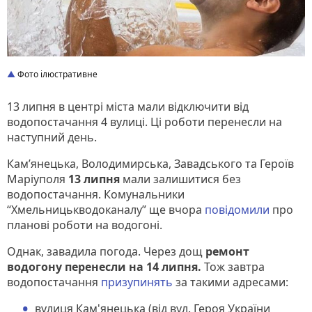
Фото ілюстративне
13 липня в центрі міста мали відключити від
водопостачання 4 вулиці. Ці роботи перенесли на
наступний день.
Кам’янецька, Володимирська, Завадського та Героїв
Маріуполя
13 липня
мали залишитися без
водопостачання. Комунальники
“Хмельницькводоканалу” ще вчора
повідомили
про
планові роботи на водогоні.
Однак, завадила погода. Через дощ
ремонт
водогону перенесли на 14 липня.
Тож завтра
водопостачання
призупинять
за такими адресами:
вулиця Кам'янецька (від вул. Героя України