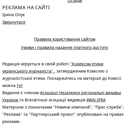
Огляди
РЕКЛАМА НА САЙТІ
Ірина Опук
Звернутися
Правила користування сайтом
Умови і правила надання платного доступу
Редакція керується в своїй роботі
"Кодексом етики
українського журналіста"
, затвердженим Комісією з
журналістської етики. Поскаржитись на матеріал до Комісії
можна
тут
Видання є членом
Асоціації Незалежні регіональні видавці
України
та Всесвітньої асоціації видавців
WAN-IFRA
Матеріали з позначками "Новини компаній", "Прес-служба",
"Реклама" та "Партнерський проєкт" опубліковані на правах
реклами.