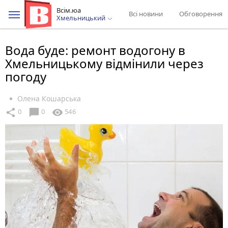
Всім.юа
Всі новини
Обговорення
Хмельницький
Вода буде: ремонт водогону в
Хмельницькому відмінили через
погоду
Олена Кошарська
chat_bubble
share
visibility
0
0
546