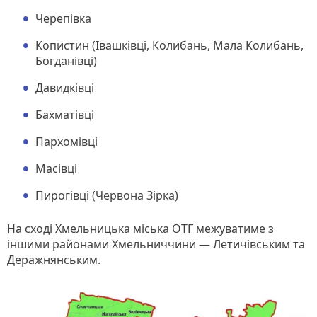
Черепівка
Копистин (Івашківці, Колибань, Мала Колибань,
Богданівці)
Давидківці
Бахматівці
Пархомівці
Масівці
Пирогівці (Червона Зірка)
На сході Хмельницька міська ОТГ межуватиме з
іншими районами Хмельниччини — Летичівським та
Деражнянським.