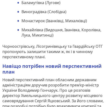
Баламутівка (Лугове)
Виноградівка (Слобідка)
Монастирок (Іванківці, Михалківці)
Михайлівка (Видошня, Іванівка, Королівка,
Лука, Микитинці)
Чорноострівську, Лісогринівецьку та Гвардійську ОТГ
пропонують залишити такими ж, як і в чинному
перспективному плані.
Навіщо потрібен новий перспективний
план
Новий перспективний план обласним державним
адміністраціям доручив розробити прем’єр-міністр
України Володимир Гончарук. Про це розповів
директор Хмельницького центру розвитку місцевого
самоврядування Сергій Яцковський. За його словами,
при розробці потрібно було враховувати критерії та