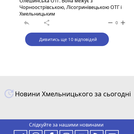
Олешинська ОТГ. Вона межує з
Чорноострівською, Лісогринівецькою ОТГ і
Хмельницьким
reply
share
remove
add
0
Дивитись ще 10 відповідей
Новини Хмельницького за сьогодні
Слідкуйте за нашими новинами