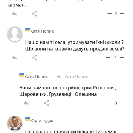
карман.
reply
share
remove
add
2
Катя Попик
Нашо нам ті села, утримувати їхні школи ?
Шо вони на в замін дадуть продані землі?
reply
share
remove
add
-1
Катя Попик
Катя Попик
reply
Вони нам вже не потрібні, крім Розсоши ,
Шаровечки, Грузевиці і Олешина
reply
share
remove
add
0
Юрій Гудок
Це реально придурки більше тут немає