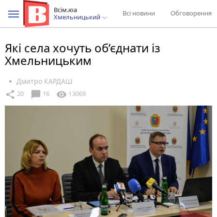
Всім.юа
Всі новини
Обговорення
Хмельницький
Які села хочуть об’єднати із
Хмельницьким
Дмитро КАРДАШ
chat_bubble
share
visibility
20
16
13069