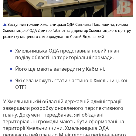
Заступник голови Хмельницької ОДА Світлана Павлишина, голова
Хмельницької ОДА Дмитро Габінет та директор Хмельницького центру
розвитку місцевого самоврядування Сергій Яцковський
Хмельницька ОДА представила новий план
поділу області на територіальні громади.
Його ще мають затвердити у Кабміні.
Які села можуть стати частиною Хмельницької
ОТГ?
У Хмельницькій обласній державній адміністрації
завершили розробку оновленого перспективного
плану. Документ передбачає, які об’єднані
територіальні громади мають бути сформовані на
території Хмельниччини. Хмельницька ОДА
передасть цей план до Міністерства регіонального