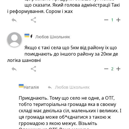
що сказати. Який голова адміністрації Такі
і реформування. Сором і жах
reply
share
remove
add
1
Любов Школьняк
Якщо є такі села що 5км від району їх що
поиєднають до іншого району за 20км де
логіка шановні
reply
share
remove
add
2
Наталія
Любов Школьняк
reply
Приєднають. Тому що село не одне, а ОТГ,
тобто територіальна громада яка в своєму
складі має декілька сіл, маленьких і великих. І
ця громада може об*єднатися з такою ж
грромадою з якою межує. Візьміть