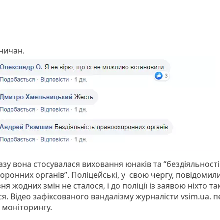
ьничан.
азу вона стосувалася виховання юнаків та “бездіяльності
оронних органів”. Поліцейські, у свою чергу, повідомили
ня жодних змін не сталося, і до поліції із заявою ніхто так
я. Відео зафіксованого вандалізму журналісти vsim.ua. 
р моніторингу.