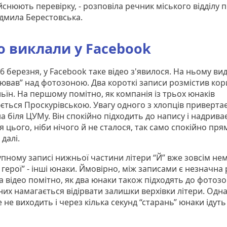
йснюють перевірку, - розповіла речник міського відділу п
дмила Берестовська.
о виклали у Facebook
6 березня, у Facebook таке відео з'явилося. На ньому вид
ював” над фотозоною. Два короткі записи розмістив кор
льїн. На першому помітно, як компанія із трьох юнаків
ється Проскурівською. Увагу одного з хлопців приверта
 біля ЦУМу. Він спокійно підходить до напису і надриває
ля цього, ніби нічого й не сталося, так само спокійно пря
 далі.
пному записі нижньої частини літери “Й” вже зовсім нем
 герої” - інші юнаки. Ймовірно, між записами є незначна
На відео помітно, як два юнаки також підходять до фотозо
них намагається відірвати залишки верхівки літери. Одна
 не виходить і через кілька секунд “старань” юнаки ідуть