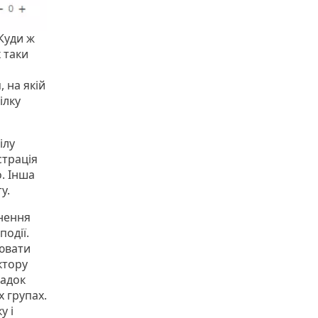
Куди ж
 таки
, на якій
ілку
ілу
страція
о. Інша
ту.
рнення
події.
іювати
ктору
падок
х групах.
у і