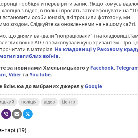
оронці пообіцяли перевірити запис. Якщо комусь вдало
 хлопців з відео, в поліції просять зателефонувати на "10
я встановити особи юнаків, які трощили фотозону, ми
имо згодом. Слідкуйте за оновленнями на нашому сайті.
мо, що днями вандали “попрацювали” і на кладовищі.Там
олеглих воїнів АТО повикопували кущі хризантем. Про це
прочитати в матеріалі
На кладовищі у Раковому крад
 могил загиблих воїнів
.
йте за новинами Хмельницького у
Facebook
,
Telegra
ram
,
Viber
та
YouTube
.
 Всім.юа до вибраних джерел у
Google
ицький
поліція
відео
Центр
нтарі (19)