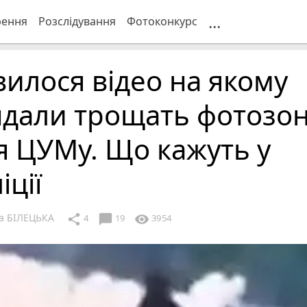
...
рення
Розслідування
Фотоконкурс
вилося відео на якому
ндали трощать фотозо
я ЦУМу. Що кажуть у
іції
а БІЛЕЦЬКА
chat_bubble
share
visibility
4
19
3954