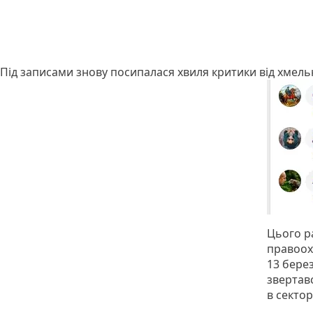
Під записами знову посипалася хвиля критики від хмел
Цього р
правоох
13 берез
звертавс
в секто