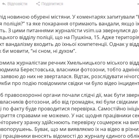
під новиною обурені містяни. У коментарях запитували “
я поліція?” та яке покарання отримають вандали, якщо їх
ть. З цими питаннями журналісти vsim.ua звернулися до
ького відділу поліції, що на Пушкіна, 15. Адже територія
кт вандалізму входить до їхньої компетенції. Однак у відд
к би мовити, “ні сном, ні духом”.
домила журналістам речник Хмельницького міського відд
 Людмила Берестовська, власники фотозони, тобто адміні
 заявою до них не зверталася. Відтак, розслідувати нічог
якби про подію повідомили свідки чи було відео інциден
 правоохоронні органи почали слідчі дії, має бути зве
 власників фотозони, або від громадян, які були свідками 
і по факту буде проводитися перевірка. Самостійно ініц
криття справами не можемо. У нас щодня працівники се
іторингу зранку здійснюють перевірку соцмереж на ви
вопорушень. Буває, що ми виявляємо їх на відео в різни
і працівники вносять відомості до журналу єдиного облік