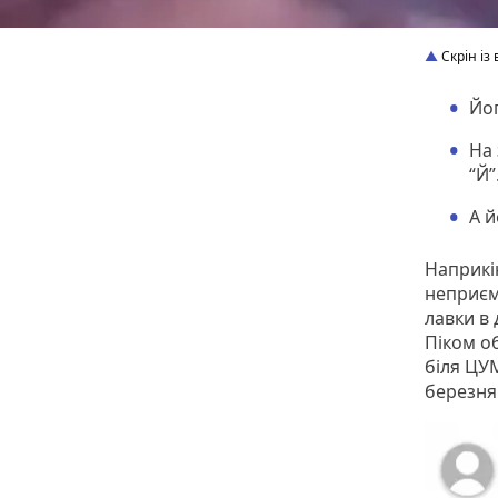
Скрін із 
Йо
На 
“Й”
А й
Наприкі
неприєм
лавки в 
Піком о
біля ЦУМ
березня