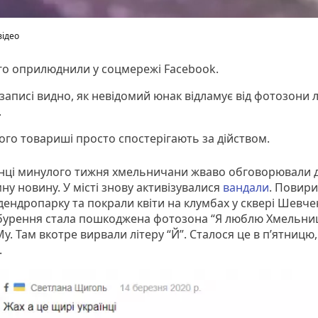
відео
го оприлюднили у соцмережі Facebook.
записі видно, як невідомий юнак відламує від фотозони л
.
ого товариші просто спостерігають за дійством.
нці минулого тижня хмельничани жваво обговорювали 
ну новину. У місті знову активізувалися
вандали
. Повир
дендропарку та покрали квіти на клумбах у сквері Шевче
бурення стала пошкоджена фотозона “Я люблю Хмельни
у. Там вкотре вирвали літеру “Й”. Сталося це в п’ятницю,
.