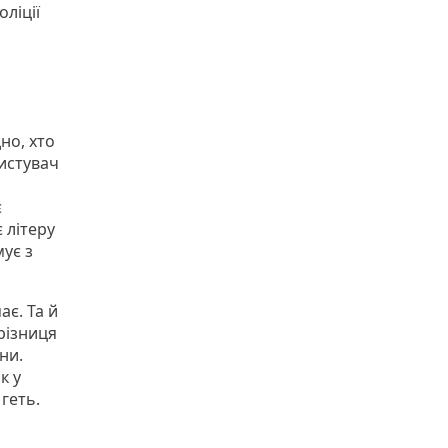
оліції
но, хто
истувач
є
 літеру
мує з
ає. Та й
 різниця
ни.
к у
 геть.