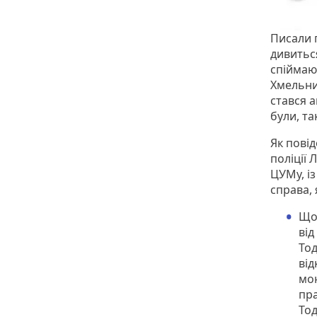
Писали 
дивитьс
спіймаю
Хмельниц
стався а
були, та
Як пові
поліції
ЦУМу, із
справа, 
Щоб
від
Тод
від
мон
пра
Тод