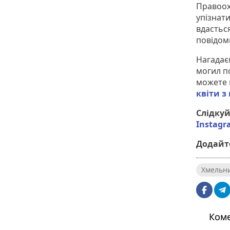
Правоох
упізнати
вдастьс
повідом
Нагадає
могил п
можете 
квіти з
Слідку
Instag
Додайте
Хмельн
Коме