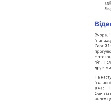
зді
Лю
Віде
Вчора, 1
“попрац
Сергій І
прогулю
фотозона
“Й”. Піс
друзями
На насту
“головні
в часі. 
Один із 
нього це