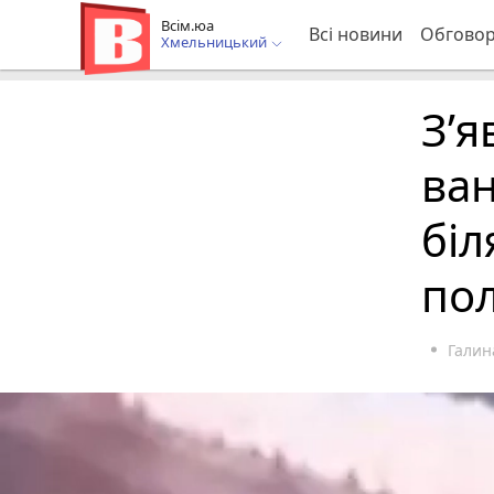
Всім.юа
Всі новини
Обгово
Хмельницький
З’я
ва
біл
пол
Галин