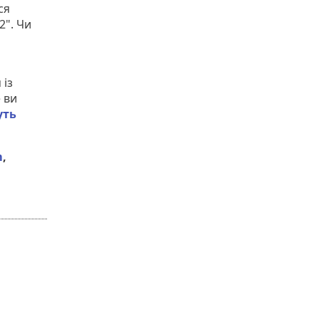
ся
2". Чи
 із
 ви
уть
m
,