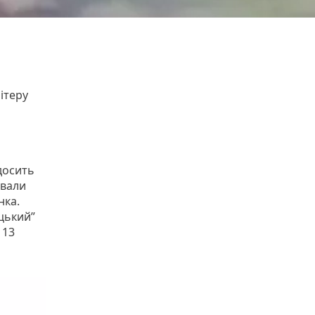
ітеру
досить
ивали
нка.
цький”
 13