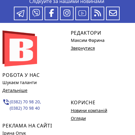
Слідкуйте за нашими новинами
РЕДАКТОРИ
Максим Фарина
Звернутися
РОБОТА У НАС
Шукаєм таланти
Детальніше
phone_in_talk
(0382) 70 98 20,
КОРИСНЕ
(0382) 70 98 40
Новини компаній
Огляди
РЕКЛАМА НА САЙТІ
Ірина Опук