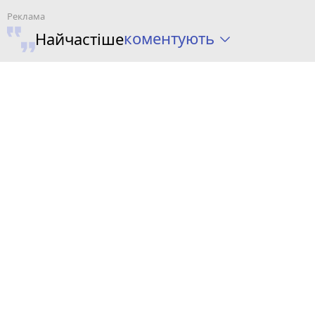
коментують
Найчастіше