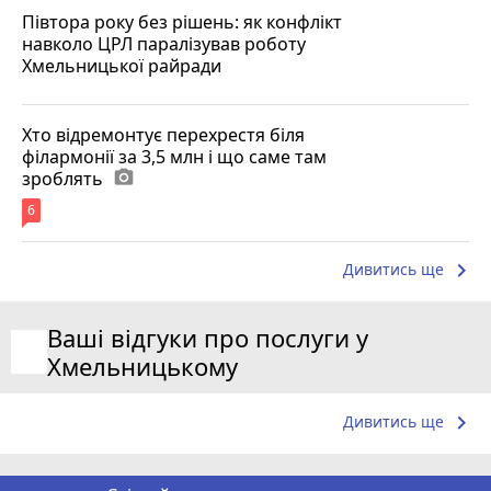
Півтора року без рішень: як конфлікт
навколо ЦРЛ паралізував роботу
Хмельницької райради
Хто відремонтує перехрестя біля
філармонії за 3,5 млн і що саме там
зроблять
photo_camera
6
keyboard_arrow_right
Дивитись ще
Ваші відгуки про послуги у
Хмельницькому
keyboard_arrow_right
Дивитись ще