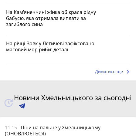
На Кам’янеччині жінка обікрала рідну
бабусю, яка отримала виплати за
загиблого сина
На річці Вовк у Летичеві зафіксовано
масовий мор риби: деталі
keyboard_arrow_right
Дивитись ще
Новини Хмельницького за сьогодні
11:15
Ціни на пальне у Хмельницькому
(ОНОВЛЮЄТЬСЯ)