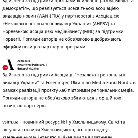
Здійснено за підтримки програми «Сильніші разом: Медіа та
Демократія», що реалізується Всесвітньою асоціацією
видавців новин (WAN-IFRA) у партнерстві з Асоціацією
«Незалежні регіональні видавці України» (АНРВУ) та
Норвезькою асоціацією медіабізнесу (MBL) за підтримки
Норвегії. Погляди авторів не обов’язково відображають
офіційну позицію партнерів програми.
Здійснено за підтримки Асоціації “Незалежні регіональні
видавці України” та Foreningen Ukrainian Media Fund Nordic в
рамках реалізації проєкту Хаб підтримки регіональних медіа.
Погляди авторів не обов'язково збігаються з офіційною
позицією партнерів
vsim.ua - новинний ресурс №1 у Хмельницькому. Свіжі та
актуальні новини Хмельницького, все про події у
Хмельницькому, інтерв'ю з цікавими та видатними