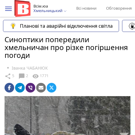
Всім.юа
Всі новини
Обговорення
Хмельницький
Планові та аварійні відключення світла
Синоптики попередили
хмельничан про різке погіршення
погоди
Іванка ЧАБАНЮК
chat_bubble
share
visibility
5
2
1771