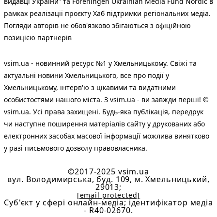
видавці України” та Foreningen Ukrainian Media Fund Nordic в
рамках реалізації проєкту Хаб підтримки регіональних медіа.
Погляди авторів не обов'язково збігаються з офіційною
позицією партнерів
vsim.ua - новинний ресурс №1 у Хмельницькому. Свіжі та
актуальні новини Хмельницького, все про події у
Хмельницькому, інтерв'ю з цікавими та видатними
особистостями нашого міста. З vsim.ua - ви завжди перші! ©
vsim.ua. Усі права захищені. Будь-яка публiкацiя, передрук
чи наступне поширення матеріалів сайту у друкованих або
електронних засобах масової інформації можлива винятково
у разі письмового дозволу правовласника.
©2017-2025 vsim.ua
вул. Володимирська, буд. 109, м. Хмельницький,
29013;
[email protected]
Cуб'єкт у сфері онлайн-медіа; ідентифікатор медіа
- R40-02670.