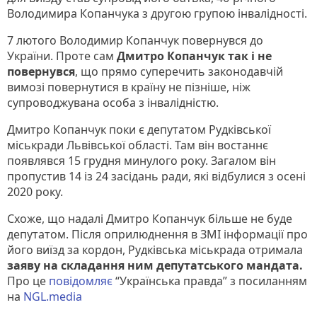
Володимира Копанчука з другою групою інвалідності.
7 лютого Володимир Копанчук повернувся до
України. Проте сам
Дмитро Копанчук так і не
повернувся
, що прямо суперечить законодавчій
вимозі повернутися в країну не пізніше, ніж
супроводжувана особа з інвалідністю.
Дмитро Копанчук поки є депутатом Рудківської
міськради Львівської області. Там він востаннє
появлявся 15 грудня минулого року. Загалом він
пропустив 14 із 24 засідань ради, які відбулися з осені
2020 року.
Схоже, що надалі Дмитро Копанчук більше не буде
депутатом. Після оприлюднення в ЗМІ інформації про
його виїзд за кордон, Рудківська міськрада отримала
заяву на складання ним депутатського мандата.
Про це
повідомляє
“Українська правда” з посиланням
на
NGL.media