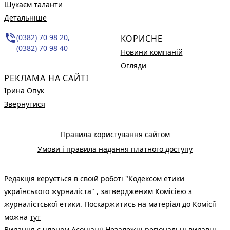
Шукаєм таланти
Детальніше
phone_in_talk
(0382) 70 98 20,
КОРИСНЕ
(0382) 70 98 40
Новини компаній
Огляди
РЕКЛАМА НА САЙТІ
Ірина Опук
Звернутися
Правила користування сайтом
Умови і правила надання платного доступу
Редакція керується в своїй роботі
"Кодексом етики
українського журналіста"
, затвердженим Комісією з
журналістської етики. Поскаржитись на матеріал до Комісії
можна
тут
Видання є членом
Асоціації Незалежні регіональні видавці