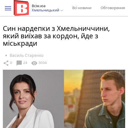
Всім.юа
Всі новини
Обговорення
Хмельницький
Син нардепки з Хмельниччини,
який виїхав за кордон, йде з
міськради
Василь Старенко
chat_bubble
share
visibility
0
24
3604