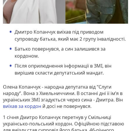
Дмитро Копанчук виїхав під приводом
супроводу батька, який має 2 групу інвалідності.
Батько повернувся, а син залишився за
кордоном.
Після оприлюднення інформації в ЗМІ, він
вирішив скласти депутатський мандат.
Олена Копанчук - народна депутатка від “Слуги
народу”. Вона з Хмельниччини. В останні дні її ім’я в
українських ЗМІ згадується через сина - Дмитра. Він
виїхав за кордон
й досі не повернувся.
1 січня Дмитро Копанчук перетнув у Смільниці
українсько-польський кордон. Офіційною підставою
для виїзду став супровід його батька, 46-річного