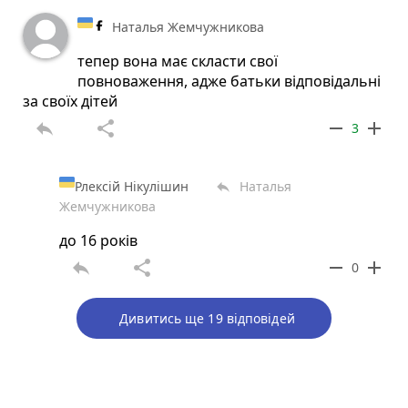
Наталья Жемчужникова
тепер вона має скласти свої
повноваження, адже батьки відповідальні
за своїх дітей
reply
share
remove
add
3
Рлексій Нікулішин
Наталья
reply
Жемчужникова
до 16 років
reply
share
remove
add
0
Дивитись ще 19 відповідей