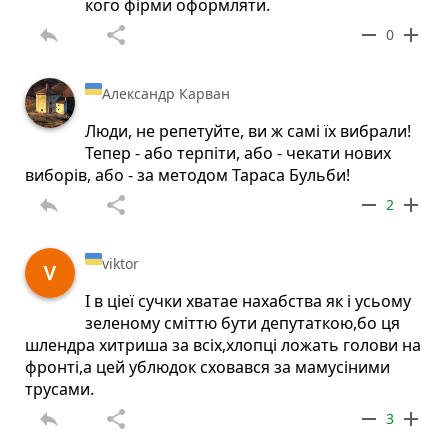
кого фірми оформляти.
reply
share
remove
add
0
Александр Карван
Люди, не репетуйте, ви ж самі їх вибрали!
Тепер - або терпіти, або - чекати нових
виборів, або - за методом Тараса Бульби!
reply
share
remove
add
2
viktor
І в ціеї сучки хватае нахабства як і усьому
зеленому сміттю бути депутаткою,бо ця
шлендра хитриша за всіх,хлопці ложать голови на
фронті,а цей ублюдок сховався за мамусіними
трусами.
reply
share
remove
add
3