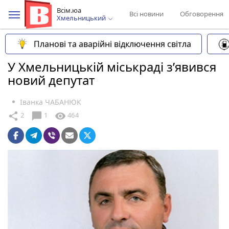
Всім.юа
Всі новини
Обговорення
Хмельницький
Планові та аварійні відключення світла
У Хмельницькій міськраді з’явився
новий депутат
Іванка ЧАБАНЮК
chat_bubble
share
visibility
2
1
464