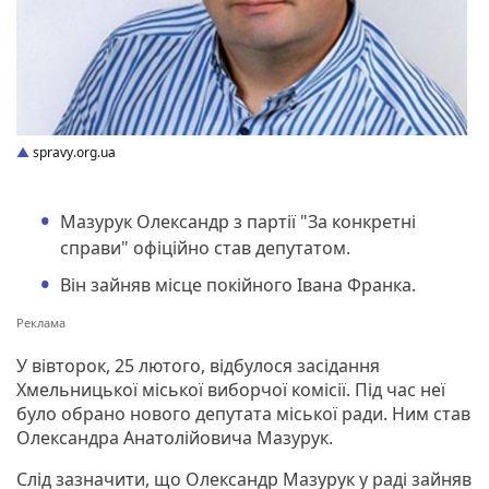
spravy.org.ua
Мазурук Олександр з партії "За конкретні
справи" офіційно став депутатом.
Він зайняв місце покійного Івана Франка.
У вівторок, 25 лютого, відбулося засідання
Хмельницької міської виборчої комісії. Під час неї
було обрано нового депутата міської ради. Ним став
Олександра Анатолійовича Мазурук.
Слід зазначити, що Олександр Мазурук у раді зайняв