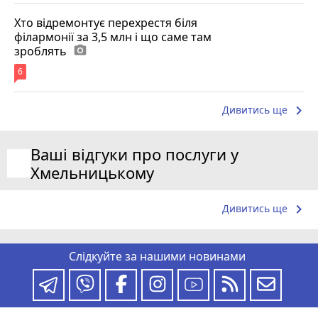
Хто відремонтує перехрестя біля
філармонії за 3,5 млн і що саме там
зроблять
photo_camera
6
keyboard_arrow_right
Дивитись ще
Ваші відгуки про послуги у
Хмельницькому
keyboard_arrow_right
Дивитись ще
Слідкуйте за нашими новинами