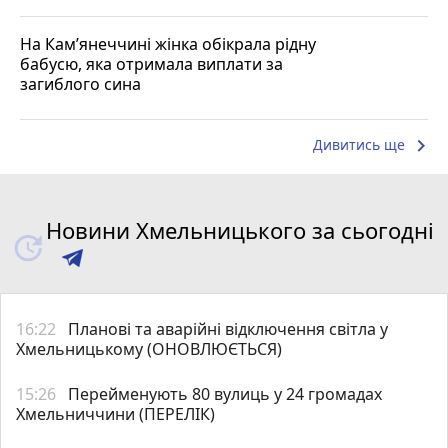
На Кам’янеччині жінка обікрала рідну
бабусю, яка отримала виплати за
загиблого сина
keyboard_arrow_right
Дивитись ще
Новини Хмельницького за сьогодні
16:22
Планові та аварійні відключення світла у
Хмельницькому (ОНОВЛЮЄТЬСЯ)
15:26
Перейменують 80 вулиць у 24 громадах
Хмельниччини (ПЕРЕЛІК)