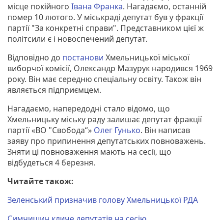
місце покійного
Івана Франка
. Нагадаємо, останній
помер 10 лютого. У міськраді депутат був у фракції
партії "За конкретні справи". Представником цієї ж
політсили є і новоспечений депутат.
Відповідно до
постанови
Хмельницької міської
виборчої комісії, Олександр Мазурук народився 1969
року. Він має середню спеціальну освіту. Також він
являється підприємцем.
Нагадаємо, напередодні стало відомо, що
Хмельницьку міську раду залишає депутат фракції
партії «ВО "Свобода“»
Олег Гунько
. Він написав
заяву про припинення депутатських повноважень.
Зняти ці повноваження мають на сесії, що
відбудеться 4 березня.
Читайте також:
Зеленський призначив голову Хмельницької РДА
Симчишин кличе депутатів на сесію