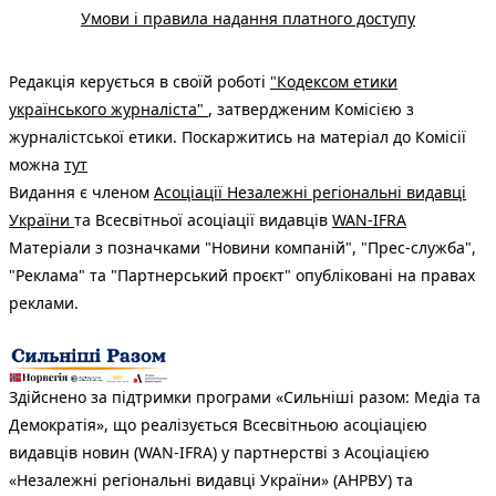
Умови і правила надання платного доступу
Редакція керується в своїй роботі
"Кодексом етики
українського журналіста"
, затвердженим Комісією з
журналістської етики. Поскаржитись на матеріал до Комісії
можна
тут
Видання є членом
Асоціації Незалежні регіональні видавці
України
та Всесвітньої асоціації видавців
WAN-IFRA
Матеріали з позначками "Новини компаній", "Прес-служба",
"Реклама" та "Партнерський проєкт" опубліковані на правах
реклами.
Здійснено за підтримки програми «Сильніші разом: Медіа та
Демократія», що реалізується Всесвітньою асоціацією
видавців новин (WAN-IFRA) у партнерстві з Асоціацією
«Незалежні регіональні видавці України» (АНРВУ) та