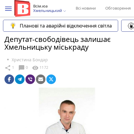
Всім.юа
Всі новини
Обговорення
Хмельницький
Планові та аварійні відключення світла
Депутат-свободівець залишає
Хмельницьку міськраду
Христина Бондар
chat_bubble
share
visibility
1
0
1172