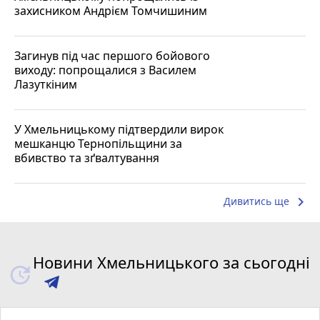
захисником Андрієм Томчишиним
Загинув під час першого бойового
виходу: попрощалися з Василем
Лазуткіним
У Хмельницькому підтвердили вирок
мешканцю Тернопільщини за
вбивство та зґвалтування
keyboard_arrow_right
Дивитись ще
Новини Хмельницького за сьогодні