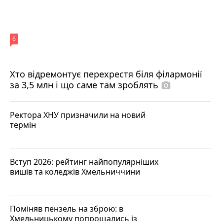
6
Хто відремонтує перехрестя біля філармонії
за 3,5 млн і що саме там зроблять
photo_camera
Ректора ХНУ призначили на новий
термін
Вступ 2026: рейтинг найпопулярніших
вишів та коледжів Хмельниччини
Поміняв пензель на зброю: в
Хмельницькому попрощались із