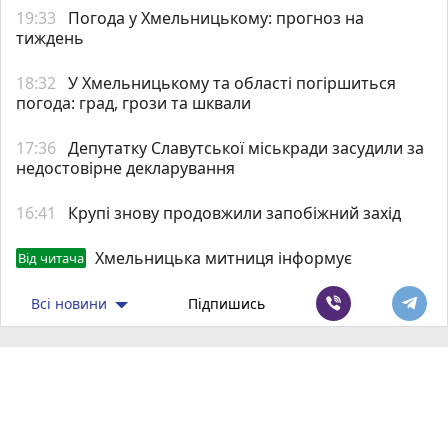
19:33
Погода у Хмельницькому: прогноз на
тиждень
18:32
У Хмельницькому та області погіршиться
погода: град, грози та шквали
17:36
Депутатку Славутської міськради засудили за
недостовірне декларування
16:41
Крупі знову продовжили запобіжний захід
Хмельницька митниця інформує
Від читача
Всі новини
Підпишись