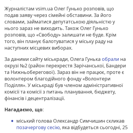
Журналістам vsim.ua Олег Гунько розповів, що
подав заяву через сімейні обставини. За його
словами, займатися депутатською діяльністю у
нього зараз не виходить. Також Олег Гунько
розповів, що «Свободу» залишати не буде. Крім
того, він планує балотуватися у міську раду на
наступних місцевих виборах.
За даними сайту міськради, Олега Гунька
обрали
на
окрузі №2 (район перехрестя Зарічанської, Бандери
та Нижньоберегової). Зараз він не працює, проте є
волонтером благодійного фонду «Волонтери
Поділля». У міськраді був членом адміністративної
комісії та комісії з питань планування, бюджету,
фінансів і децентралізації.
Нагадаємо, що
:
міський голова Олександр Симчишин скликав
позачергову сесію
, яка відбудеться сьогодні, 25