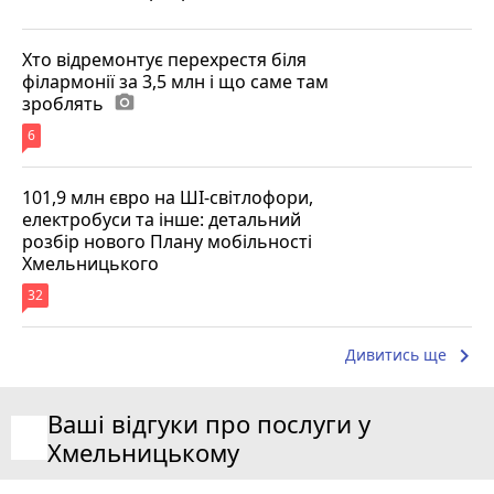
Хто відремонтує перехрестя біля
філармонії за 3,5 млн і що саме там
зроблять
photo_camera
6
101,9 млн євро на ШІ-світлофори,
електробуси та інше: детальний
розбір нового Плану мобільності
Хмельницького
32
keyboard_arrow_right
Дивитись ще
Ваші відгуки про послуги у
Хмельницькому