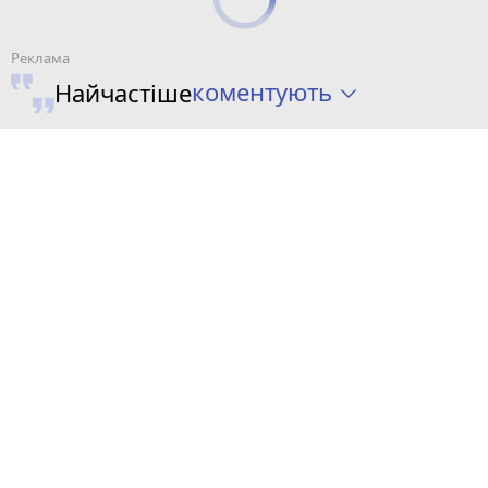
коментують
Найчастіше