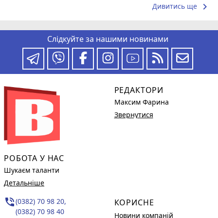
keyboard_arrow_right
Дивитись ще
Слідкуйте за нашими новинами
РЕДАКТОРИ
Максим Фарина
Звернутися
РОБОТА У НАС
Шукаєм таланти
Детальніше
phone_in_talk
(0382) 70 98 20,
КОРИСНЕ
(0382) 70 98 40
Новини компаній