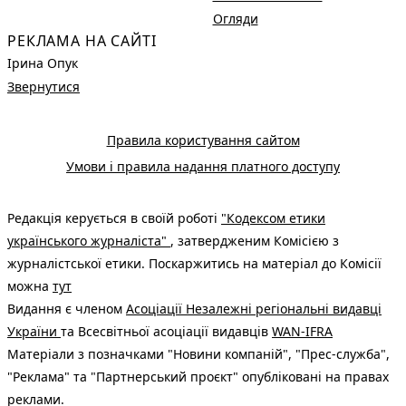
Огляди
РЕКЛАМА НА САЙТІ
Ірина Опук
Звернутися
Правила користування сайтом
Умови і правила надання платного доступу
Редакція керується в своїй роботі
"Кодексом етики
українського журналіста"
, затвердженим Комісією з
журналістської етики. Поскаржитись на матеріал до Комісії
можна
тут
Видання є членом
Асоціації Незалежні регіональні видавці
України
та Всесвітньої асоціації видавців
WAN-IFRA
Матеріали з позначками "Новини компаній", "Прес-служба",
"Реклама" та "Партнерський проєкт" опубліковані на правах
реклами.