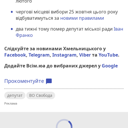
лютого
чергові місцеві вибори 25 жовтня цього року
відбуватимуться за
новими правилами
два тижні тому помер депутат міської ради
Іван
Франко
Слідкуйте за новинами Хмельницького у
Facebook
,
Telegram
,
Instagram
,
Viber
та
YouTube
.
Додайте Всім.юа до вибраних джерел у
Google
Прокоментуйте
chat_bubble
депутат
ВО Свобода