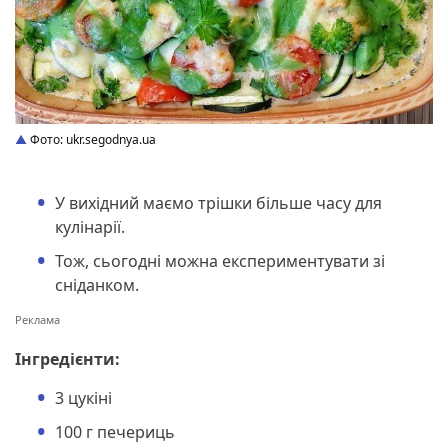
Фото: ukr.segodnya.ua
У вихідний маємо трішки більше часу для
кулінарії.
Тож, сьогодні можна експериментувати зі
сніданком.
Інгредієнти:
3 цукіні
100 г печериць