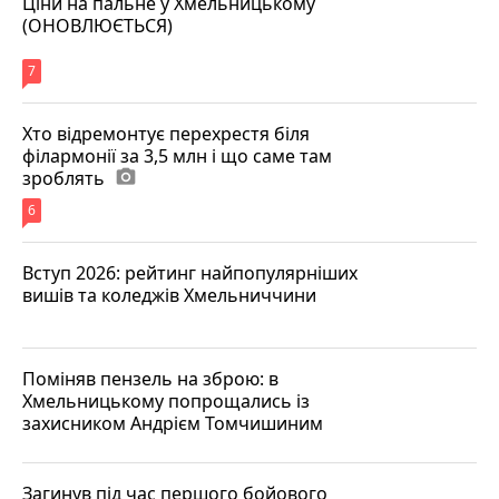
Ціни на пальне у Хмельницькому
(ОНОВЛЮЄТЬСЯ)
7
Хто відремонтує перехрестя біля
філармонії за 3,5 млн і що саме там
зроблять
photo_camera
6
Вступ 2026: рейтинг найпопулярніших
вишів та коледжів Хмельниччини
Поміняв пензель на зброю: в
Хмельницькому попрощались із
захисником Андрієм Томчишиним
Загинув під час першого бойового