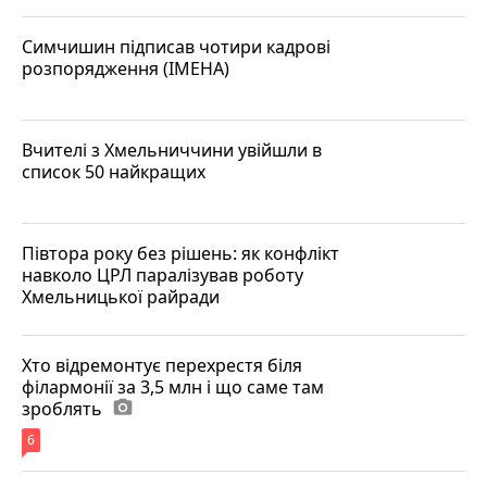
Симчишин підписав чотири кадрові
розпорядження (ІМЕНА)
Вчителі з Хмельниччини увійшли в
список 50 найкращих
Півтора року без рішень: як конфлікт
навколо ЦРЛ паралізував роботу
Хмельницької райради
Хто відремонтує перехрестя біля
філармонії за 3,5 млн і що саме там
зроблять
photo_camera
6