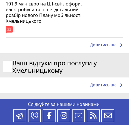
101,9 млн євро на ШІ-світлофори,
електробуси та інше: детальний
розбір нового Плану мобільності
Хмельницького
32
keyboard_arrow_right
Дивитись ще
Ваші відгуки про послуги у
Хмельницькому
keyboard_arrow_right
Дивитись ще
Слідкуйте за нашими новинами