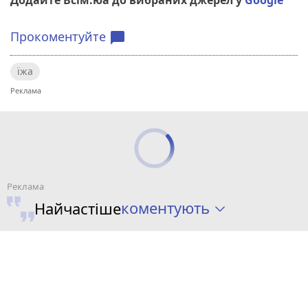
Прокоментуйте
chat_bubble
їжа
коментують
Найчастіше