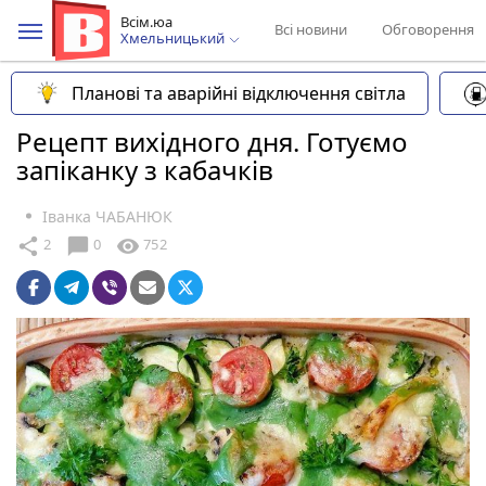
Всім.юа
Всі новини
Обговорення
Хмельницький
Планові та аварійні відключення світла
Рецепт вихідного дня. Готуємо
запіканку з кабачків
Іванка ЧАБАНЮК
chat_bubble
share
visibility
2
0
752