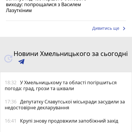
виходу: попрощалися з Василем
Лазуткіним
keyboard_arrow_right
Дивитись ще
Новини Хмельницького за сьогодні
18:32
У Хмельницькому та області погіршиться
погода: град, грози та шквали
17:36
Депутатку Славутської міськради засудили за
недостовірне декларування
16:41
Крупі знову продовжили запобіжний захід