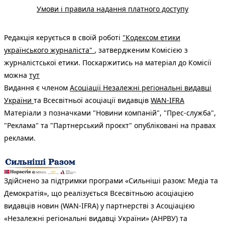
Умови і правила надання платного доступу
Редакція керується в своїй роботі
"Кодексом етики
українського журналіста"
, затвердженим Комісією з
журналістської етики. Поскаржитись на матеріал до Комісії
можна
тут
Видання є членом
Асоціації Незалежні регіональні видавці
України
та Всесвітньої асоціації видавців
WAN-IFRA
Матеріали з позначками "Новини компаній", "Прес-служба",
"Реклама" та "Партнерський проєкт" опубліковані на правах
реклами.
Здійснено за підтримки програми «Сильніші разом: Медіа та
Демократія», що реалізується Всесвітньою асоціацією
видавців новин (WAN-IFRA) у партнерстві з Асоціацією
«Незалежні регіональні видавці України» (АНРВУ) та