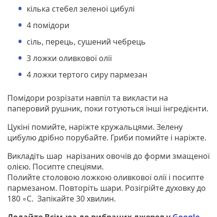
кілька стебел зеленої цибулі
4 помідори
сіль, перець, сушений чебрець
3 ложки оливкової олії
4 ложки тертого сиру пармезан
Помідори розрізати навпіл та викласти на
паперовий рушник, поки готуються інші інгредієнти.
Цукіні помийте, наріжте кружальцями. Зелену
цибулю дрібно порубайте. Гриби помийте і наріжте.
Викладіть шар нарізаних овочів до форми змащеної
олією. Посипте спеціями.
Полийте столовою ложкою оливкової олії і посипте
пармезаном. Повторіть шари. Розігрійте духовку до
180 ◦С. Запікайте 30 хвилин.
Додайте Всім.юа до вибраних джерел у
Google