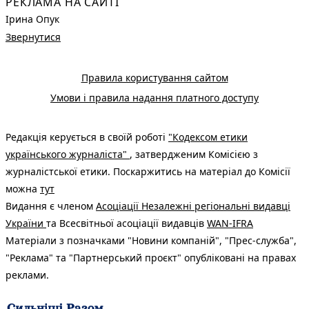
РЕКЛАМА НА САЙТІ
Ірина Опук
Звернутися
Правила користування сайтом
Умови і правила надання платного доступу
Редакція керується в своїй роботі
"Кодексом етики
українського журналіста"
, затвердженим Комісією з
журналістської етики. Поскаржитись на матеріал до Комісії
можна
тут
Видання є членом
Асоціації Незалежні регіональні видавці
України
та Всесвітньої асоціації видавців
WAN-IFRA
Матеріали з позначками "Новини компаній", "Прес-служба",
"Реклама" та "Партнерський проєкт" опубліковані на правах
реклами.