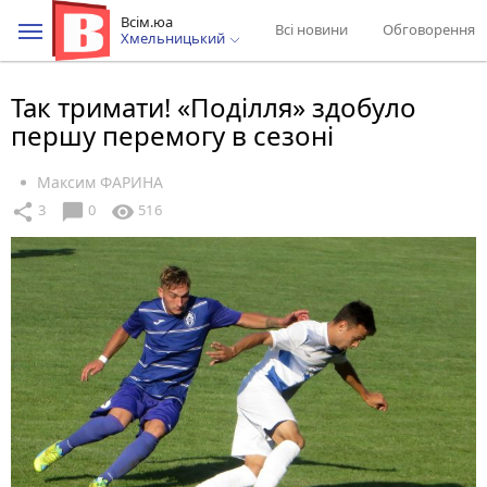
Всім.юа
Всі новини
Обговорення
Хмельницький
Так тримати! «Поділля» здобуло
першу перемогу в сезоні
Максим ФАРИНА
chat_bubble
share
visibility
3
0
516