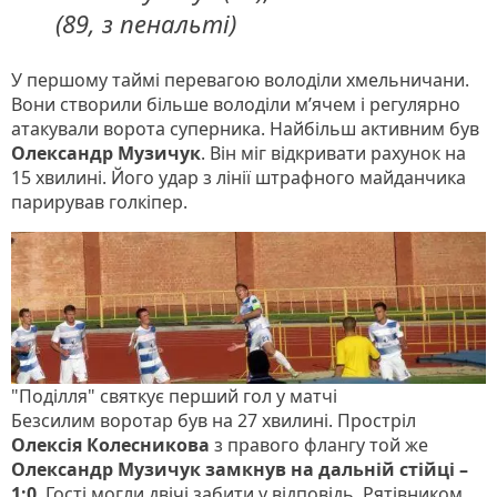
(89, з пенальті)
У першому таймі перевагою володіли хмельничани.
Вони створили більше володіли м’ячем і регулярно
атакували ворота суперника. Найбільш активним був
Олександр Музичук
. Він міг відкривати рахунок на
15 хвилині. Його удар з лінії штрафного майданчика
парирував голкіпер.
"Поділля" святкує перший гол у матчі
Безсилим воротар був на 27 хвилині. Простріл
Олексія Колесникова
з правого флангу той же
Олександр Музичук замкнув на дальній стійці –
1:0
. Гості могли двічі забити у відповідь. Рятівником