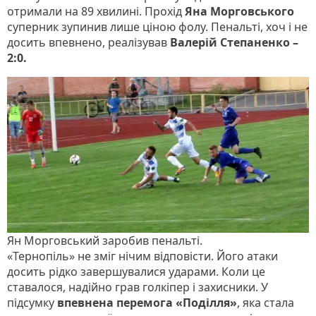
отримали на 89 хвилині. Прохід
Яна Морговського
суперник зупинив лише ціною фолу. Пенальті, хоч і не
досить впевнено, реалізував
Валерій Степаненко –
2:0.
Ян Морговський заробив пенальті.
«Тернопіль» не зміг нічим відповісти. Його атаки
досить рідко завершувалися ударами. Коли це
ставалося, надійно грав голкіпер і захисники. У
підсумку
впевнена перемога «Поділля»
, яка стала