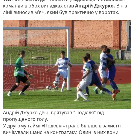
команди в обох випадках став
Андрій Джурко.
Він з
лінії виносив м’яч, який був практично у воротах.
Андрій Джурко двічі врятував "Поділля" від
пропущеного голу.
У другому таймі «Поділля» грало більше в захисті і
вичікували шанс на контратаку. Один із них вони