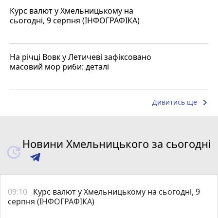
Курс валют у Хмельницькому на
сьогодні, 9 серпня (ІНФОГРАФІКА)
На річці Вовк у Летичеві зафіксовано
масовий мор риби: деталі
keyboard_arrow_right
Дивитись ще
Новини Хмельницького за сьогодні
09:10
Курс валют у Хмельницькому на сьогодні, 9
серпня (ІНФОГРАФІКА)