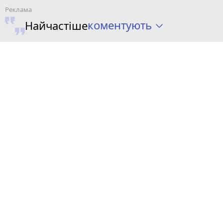
коментують
Найчастіше