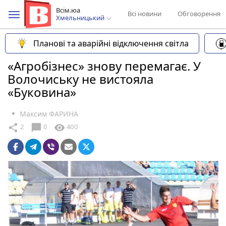
Всім.юа
Всі новини
Обговорення
Хмельницький
Планові та аварійні відключення світла
«Агробізнес» знову перемагає. У
Волочиську не вистояла
«Буковина»
Максим ФАРИНА
chat_bubble
share
visibility
2
0
400