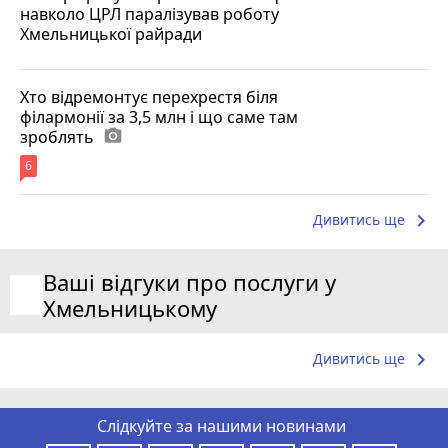
навколо ЦРЛ паралізував роботу
Хмельницької райради
Хто відремонтує перехрестя біля
філармонії за 3,5 млн і що саме там
зроблять
photo_camera
6
keyboard_arrow_right
Дивитись ще
Ваші відгуки про послуги у
Хмельницькому
keyboard_arrow_right
Дивитись ще
Слідкуйте за нашими новинами