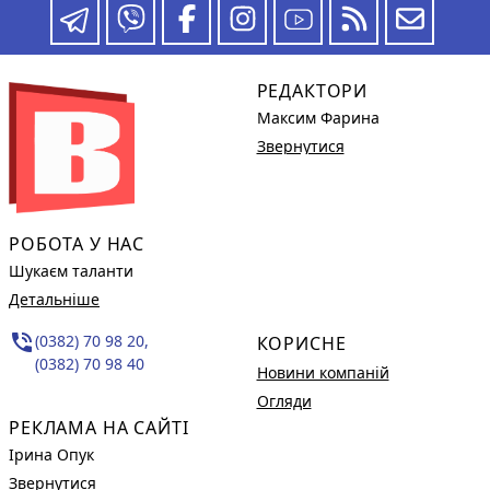
РЕДАКТОРИ
Максим Фарина
Звернутися
РОБОТА У НАС
Шукаєм таланти
Детальніше
phone_in_talk
(0382) 70 98 20,
КОРИСНЕ
(0382) 70 98 40
Новини компаній
Огляди
РЕКЛАМА НА САЙТІ
Ірина Опук
Звернутися