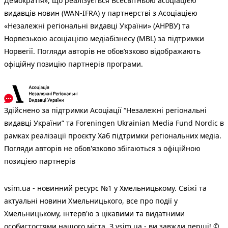
Демократія», що реалізується Всесвітньою асоціацією
видавців новин (WAN-IFRA) у партнерстві з Асоціацією
«Незалежні регіональні видавці України» (АНРВУ) та
Норвезькою асоціацією медіабізнесу (MBL) за підтримки
Норвегії. Погляди авторів не обов’язково відображають
офіційну позицію партнерів програми.
Здійснено за підтримки Асоціації “Незалежні регіональні
видавці України” та Foreningen Ukrainian Media Fund Nordic в
рамках реалізації проєкту Хаб підтримки регіональних медіа.
Погляди авторів не обов'язково збігаються з офіційною
позицією партнерів
vsim.ua - новинний ресурс №1 у Хмельницькому. Свіжі та
актуальні новини Хмельницького, все про події у
Хмельницькому, інтерв'ю з цікавими та видатними
особистостями нашого міста. З vsim.ua - ви завжди перші! ©