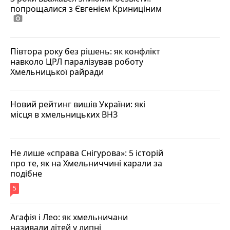
попрощалися з Євгенієм Криниціним
photo_camera
Півтора року без рішень: як конфлікт
навколо ЦРЛ паралізував роботу
Хмельницької райради
Новий рейтинг вишів України: які
місця в хмельницьких ВНЗ
Не лише «справа Снігурова»: 5 історій
про те, як на Хмельниччині карали за
подібне
5
Агафія і Лео: як хмельничани
називали дітей у липні