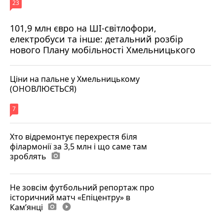
23
101,9 млн євро на ШІ-світлофори,
електробуси та інше: детальний розбір
нового Плану мобільності Хмельницького
Ціни на пальне у Хмельницькому
(ОНОВЛЮЄТЬСЯ)
7
Хто відремонтує перехрестя біля
філармонії за 3,5 млн і що саме там
зроблять
photo_camera
Не зовсім футбольний репортаж про
історичний матч «Епіцентру» в
Камʼянці
photo_camera
play_circle_filled