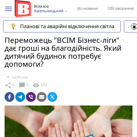
Всім.юа
Всі новини
Обговорення
Хмельницький
Планові та аварійні відключення світла
Переможець "ВСІМ Бізнес-ліги"
дає гроші на благодійність. Який
дитячий будинок потребує
допомоги?
vsim.ua
chat_bubble
share
visibility
6
0
334