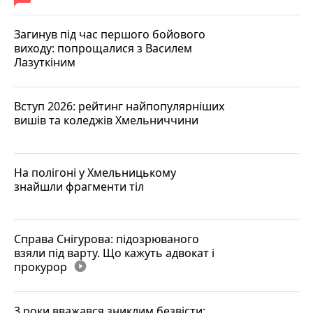
Загинув під час першого бойового
виходу: попрощалися з Василем
Лазуткіним
Вступ 2026: рейтинг найпопулярніших
вишів та коледжів Хмельниччини
На полігоні у Хмельницькому
знайшли фрагменти тіл
Справа Снігурова: підозрюваного
взяли під варту. Що кажуть адвокат і
прокурор
play_circle_filled
3 роки вважався зниклим безвісти: