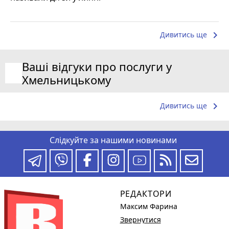
keyboard_arrow_right
Дивитись ще
Ваші відгуки про послуги у
Хмельницькому
keyboard_arrow_right
Дивитись ще
Слідкуйте за нашими новинами
РЕДАКТОРИ
Максим Фарина
Звернутися