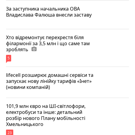
За заступника начальника ОВА
Владислава Фалюша внесли заставу
Хто відремонтує перехрестя біля
філармонії за 3,5 млн і що саме там
зроблять
photo_camera
5
lifecell розширює домашні сервіси та
запускає нову лінійку тарифів «Інет»
(новини компаній)
101,9 млн євро на ШІ-світлофори,
електробуси та інше: детальний
розбір нового Плану мобільності
Хмельницького
23