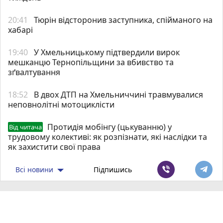
20:41
Тюрін відсторонив заступника, спійманого на
хабарі
19:40
У Хмельницькому підтвердили вирок
мешканцю Тернопільщини за вбивство та
зґвалтування
18:52
В двох ДТП на Хмельниччині травмувалися
неповнолітні мотоциклісти
Протидія мобінгу (цькуванню) у
Від читача
трудовому колективі: як розпізнати, які наслідки та
як захистити свої права
Всі новини
Підпишись