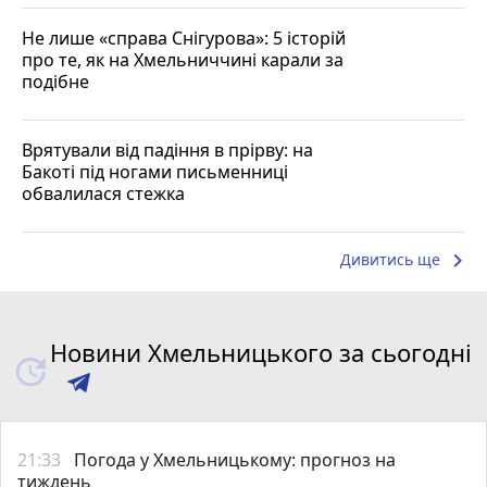
Не лише «справа Снігурова»: 5 історій
про те, як на Хмельниччині карали за
подібне
Врятували від падіння в прірву: на
Бакоті під ногами письменниці
обвалилася стежка
keyboard_arrow_right
Дивитись ще
Новини Хмельницького за сьогодні
21:33
Погода у Хмельницькому: прогноз на
тиждень