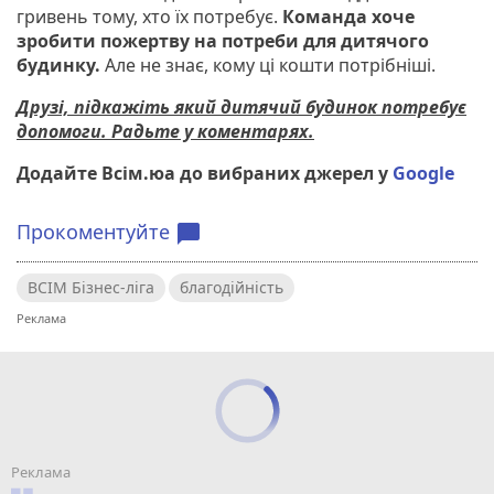
гривень тому, хто їх потребує.
Команда хоче
зробити пожертву на потреби для дитячого
будинку.
Але не знає, кому ці кошти потрібніші.
Друзі, підкажіть який дитячий будинок потребує
допомоги. Радьте у коментарях.
Додайте Всім.юа до вибраних джерел у
Google
Прокоментуйте
chat_bubble
ВСІМ Бізнес-ліга
благодійність