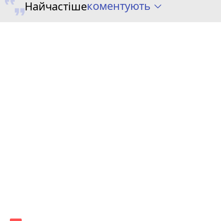
коментують
Найчастіше