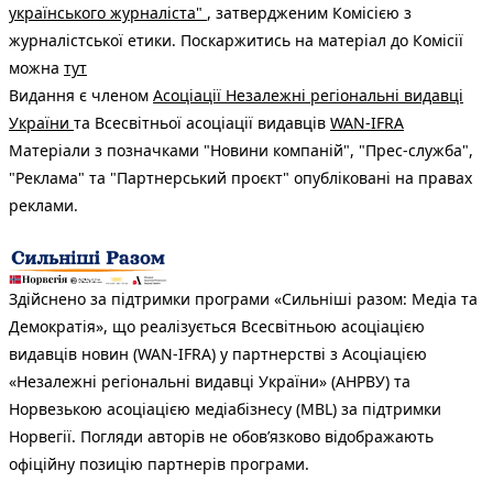
українського журналіста"
, затвердженим Комісією з
журналістської етики. Поскаржитись на матеріал до Комісії
можна
тут
Видання є членом
Асоціації Незалежні регіональні видавці
України
та Всесвітньої асоціації видавців
WAN-IFRA
Матеріали з позначками "Новини компаній", "Прес-служба",
"Реклама" та "Партнерський проєкт" опубліковані на правах
реклами.
Здійснено за підтримки програми «Сильніші разом: Медіа та
Демократія», що реалізується Всесвітньою асоціацією
видавців новин (WAN-IFRA) у партнерстві з Асоціацією
«Незалежні регіональні видавці України» (АНРВУ) та
Норвезькою асоціацією медіабізнесу (MBL) за підтримки
Норвегії. Погляди авторів не обов’язково відображають
офіційну позицію партнерів програми.