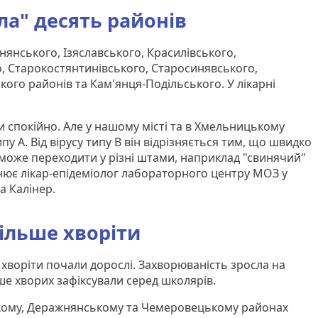
ла" десять районів
янського, Ізяславського, Красилівського,
о, Старокостянтинівського, Старосинявського,
ого районів та Кам'янця-Подільського. У лікарні
и спокійно. Але у нашому місті та в Хмельницькому
пу А. Від вірусу типу В він відрізняється тим, що швидко
може переходити у різні штами, наприклад "свинячий"
снює лікар-епідеміолог лабораторного центру МОЗ у
а Калінер.
більше хворіти
хворіти почали дорослі. Захворюваність зросла на
ше хворих зафіксували серед школярів.
ькому, Деражнянському та Чемеровецькому районах