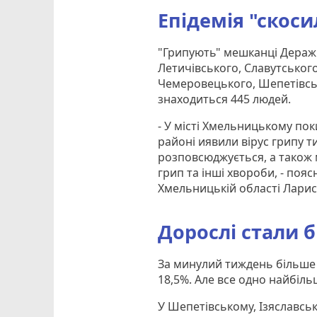
Епідемія "скоси
"Грипують" мешканці Деражн
Летичівського, Славутськог
Чемеровецького, Шепетівськ
знаходиться 445 людей.
- У місті Хмельницькому пок
районі иявили вірус грипу ти
розповсюджується, а також 
грип та інші хвороби, - поя
Хмельницькій області Ларис
Дорослі стали 
За минулий тиждень більше 
18,5%. Але все одно найбіль
У Шепетівському, Ізяславс