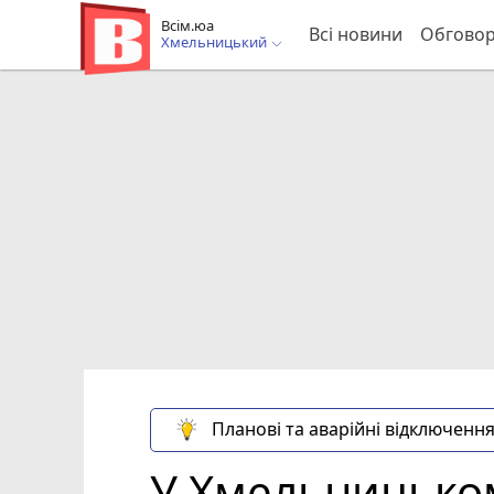
Всім.юа
Всі новини
Обгово
Хмельницький
Планові та аварійні відключення
У Хмельницьком