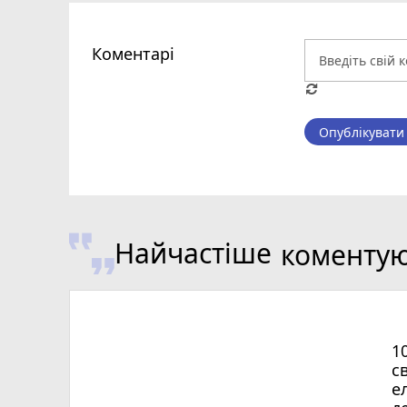
Коментарі
Опублікувати
Найчастіше
коменту
1
с
е