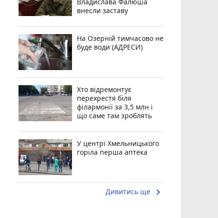
Владислава Фалюша
внесли заставу
На Озерній тимчасово не
буде води (АДРЕСИ)
Хто відремонтує
перехрестя біля
філармонії за 3,5 млн і
що саме там зроблять
У центрі Хмельницького
горіла перша аптека
keyboard_arrow_right
Дивитись ще