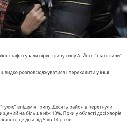
оні зафіксували вірус грипу типу А. Його "підхопили"
е швидко розповсюджуватися і переходити у інші
 "гуляє" епідемія грипу. Десять районів перетнули
вищений на більше ніж 10%. Поки у області досі хворіє
ьшого це діти від 5 до 14 років.