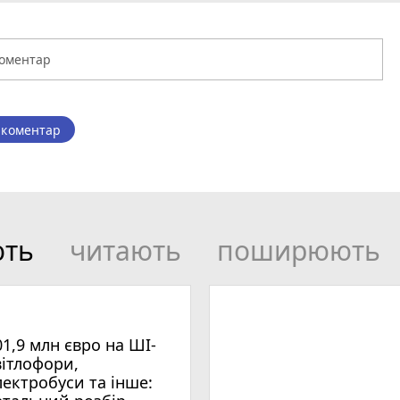
 коментар
ють
читають
поширюють
01,9 млн євро на ШІ-
вітлофори,
лектробуси та інше: