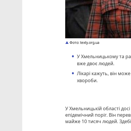
Фото: texty.org.ua
У Хмельницькому та рай
вже двоє людей.
Лікарі кажуть, він мож
хвороби.
У Хмельницькій області досі
епідемічний поріг. Він пере
майже 10 тисяч людей. Здебіл