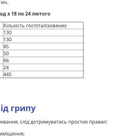
тин.
од з 18 по 24 лютого
Кількість госпіталізованих
130
130
45
50
66
24
445
ід грипу
вання, слід дотримуватись простих правил:
риміщення;