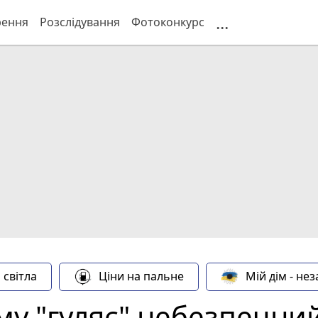
...
рення
Розслідування
Фотоконкурс
 світла
Ціни на пальне
Мій дім - не
у "гуляє" небезпечний