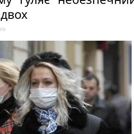
 двох
813