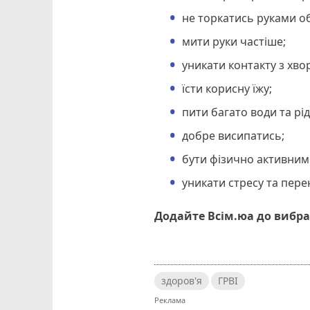
не торкатись руками о
мити руки частіше;
уникати контакту з хво
їсти корисну їжу;
пити багато води та рі
добре висипатись;
бути фізично активним
уникати стресу та пер
Додайте Всім.юа до вибра
здоров'я
ГРВІ