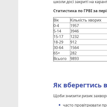
школи досі закриті на каран
Статистика по ГРВІ за пері
Вік
Кількість хворих
0-4
1957
5-14
3946
15-17
1232
18-29
912
30-64
1564
65+
282
Всього
9893
Як вберегтись в
Щоби знизити ризик захворю
часто провітрювати п