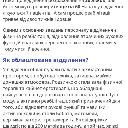
Поки що відділення розраховане на
30 ліжок
, але
його можуть розширити
ще на 60
.Наразі у відділенні
лікуються 7 пацієнтів. А сам процес реабілітації
триває від двох тижнів і довше.
Одним з основних завдань персоналу відділення є
фізична реабілітація, відновлення втрачених рухових
функцій внаслідок перенесеної хвороби, травми, у
тому числі й воєнної.
Як облаштоване відділення?
У відділенні облаштували палати з безбар’єрним
простором, є побутова техніка, затишна, майже
домашня атмосфера. Родзинкою стала зала фізичної
терапії та кабінет ерготерапії, що обладнані
найсучаснішою дороговартісною апаратурою. Тут є
модуль активної реабілітації, який призначений для
того, аби відновити рухові функції та навички
активної ходьби, столи Бобата, мотомеди,
вертикалізатори, тренажери та бігові доріжки,
швидкістю від 200 метрів за годину, в той час, як всі