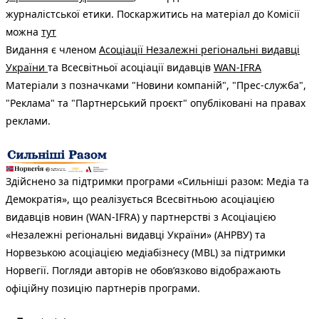
журналістської етики. Поскаржитись на матеріал до Комісії
можна
тут
Видання є членом
Асоціації Незалежні регіональні видавці
України
та Всесвітньої асоціації видавців
WAN-IFRA
Матеріали з позначками "Новини компаній", "Прес-служба",
"Реклама" та "Партнерський проєкт" опубліковані на правах
реклами.
Здійснено за підтримки програми «Сильніші разом: Медіа та
Демократія», що реалізується Всесвітньою асоціацією
видавців новин (WAN-IFRA) у партнерстві з Асоціацією
«Незалежні регіональні видавці України» (АНРВУ) та
Норвезькою асоціацією медіабізнесу (MBL) за підтримки
Норвегії. Погляди авторів не обов’язково відображають
офіційну позицію партнерів програми.