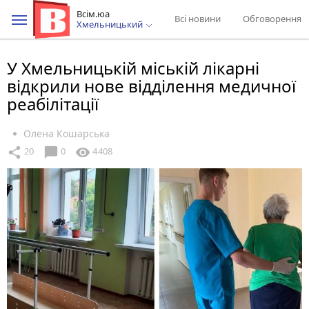
Всім.юа
Всі новини
Обговорення
Хмельницький
У Хмельницькій міській лікарні
відкрили нове відділення медичної
реабілітації
Олена Кошарська
chat_bubble
share
visibility
20
0
4408