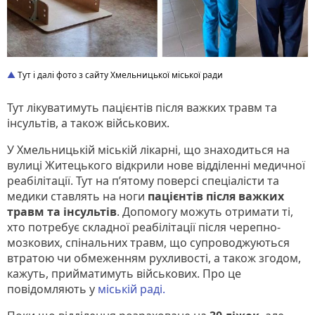
Тут і далі фото з сайту Хмельницької міської ради
Тут лікуватимуть пацієнтів після важких травм та
інсультів, а також військових.
У Хмельницькій міській лікарні, що знаходиться на
вулиці Житецького відкрили нове відділенні медичної
реабілітації. Тут на п’ятому поверсі спеціалісти та
медики ставлять на ноги
пацієнтів після важких
травм та інсультів
. Допомогу можуть отримати ті,
хто потребує складної реабілітації після черепно-
мозкових, спінальних травм, що супроводжуються
втратою чи обмеженням рухливості, а також згодом,
кажуть, прийматимуть військових. Про це
повідомляють у
міській раді.