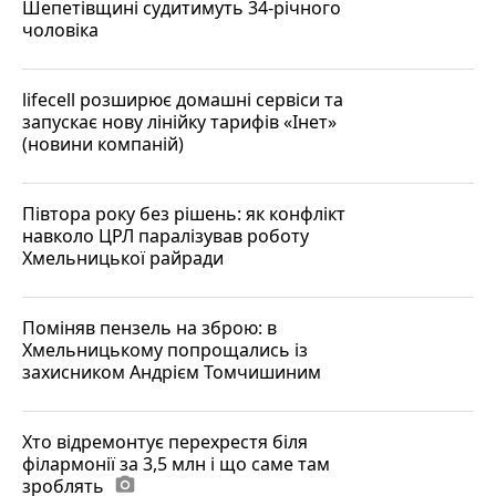
Шепетівщині судитимуть 34-річного
чоловіка
lifecell розширює домашні сервіси та
запускає нову лінійку тарифів «Інет»
(новини компаній)
Півтора року без рішень: як конфлікт
навколо ЦРЛ паралізував роботу
Хмельницької райради
Поміняв пензель на зброю: в
Хмельницькому попрощались із
захисником Андрієм Томчишиним
Хто відремонтує перехрестя біля
філармонії за 3,5 млн і що саме там
зроблять
photo_camera