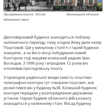
Проскурівська пошта, 1903 рік Хмельницький обласний
військкомат зараз
Двоповерховий будинок знаходиться поблизу
залізничного переїзду, тому згодом йому дали назву
Поштовий. Ще у минулому столітті старий будинок
знищили, а на його місці побудували новий.
Конторою тоді керував колезький радник Іван
Восходов. З 1898 року і впродовж 12 років він
очолював проскурівську пошту.
З приходом радянської влади замість поштово-
телеграфної контори тут створили поштамт, але
розмістився він у будинку №38. Колишній будинок
контори передали у розпорядження державних
установ. Наразі будівля обласного військомату
знаходиться у належному стані. Фасад будинку