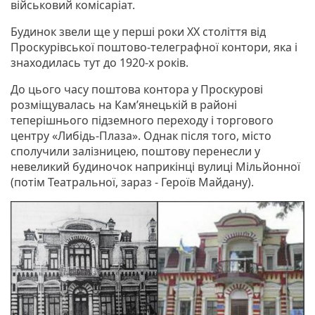
військовий комісаріат.
Будинок звели ще у перші роки XX століття від
Проскурівської поштово-телеграфної контори, яка і
знаходилась тут до 1920-х років.
До цього часу поштова контора у Проскурові
розміщувалась на Кам’янецькій в районі
теперішнього підземного переходу і торгового
центру «Либідь-Плаза». Однак після того, місто
сполучили залізницею, поштову перенесли у
невеликий будиночок наприкінці вулиці Мільйонної
(потім Театральної, зараз - Героїв Майдану).