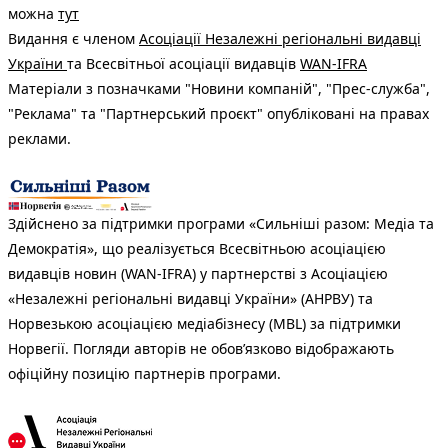
можна
тут
Видання є членом
Асоціації Незалежні регіональні видавці
України
та Всесвітньої асоціації видавців
WAN-IFRA
Матеріали з позначками "Новини компаній", "Прес-служба",
"Реклама" та "Партнерський проєкт" опубліковані на правах
реклами.
Здійснено за підтримки програми «Сильніші разом: Медіа та
Демократія», що реалізується Всесвітньою асоціацією
видавців новин (WAN-IFRA) у партнерстві з Асоціацією
«Незалежні регіональні видавці України» (АНРВУ) та
Норвезькою асоціацією медіабізнесу (MBL) за підтримки
Норвегії. Погляди авторів не обов’язково відображають
офіційну позицію партнерів програми.