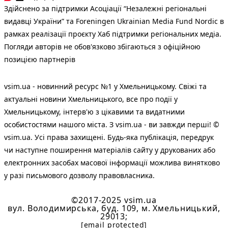
Здійснено за підтримки Асоціації “Незалежні регіональні
видавці України” та Foreningen Ukrainian Media Fund Nordic в
рамках реалізації проєкту Хаб підтримки регіональних медіа.
Погляди авторів не обов'язково збігаються з офіційною
позицією партнерів
vsim.ua - новинний ресурс №1 у Хмельницькому. Свіжі та
актуальні новини Хмельницького, все про події у
Хмельницькому, інтерв'ю з цікавими та видатними
особистостями нашого міста. З vsim.ua - ви завжди перші! ©
vsim.ua. Усі права захищені. Будь-яка публiкацiя, передрук
чи наступне поширення матеріалів сайту у друкованих або
електронних засобах масової інформації можлива винятково
у разі письмового дозволу правовласника.
©2017-2025 vsim.ua
вул. Володимирська, буд. 109, м. Хмельницький,
29013;
[email protected]