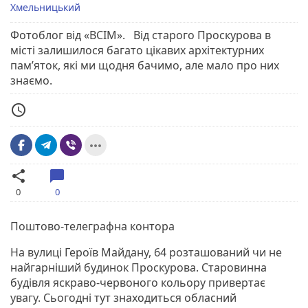
Хмельницький
Фотоблог від «ВСІМ». Від старого Проскурова в
місті залишилося багато цікавих архітектурних
пам’яток, які ми щодня бачимо, але мало про них
знаємо.
access_time
more_horiz
share
chat_bubble
0
0
Поштово-телеграфна контора
На вулиці Героїв Майдану, 64 розташований чи не
найгарніший будинок Проскурова. Старовинна
будівля яскраво-червоного кольору привертає
увагу. Сьогодні тут знаходиться обласний