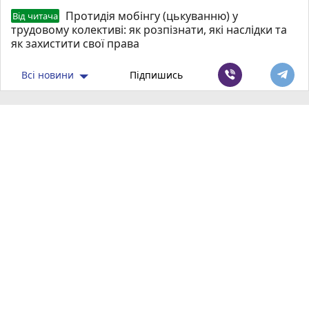
Протидія мобінгу (цькуванню) у
Від читача
трудовому колективі: як розпізнати, які наслідки та
як захистити свої права
Всі новини
Підпишись