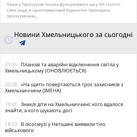
Лазня у Проскурові почала функціонувати ще у XIX столітті.
Саме сюди, в одноповерховий будиночок приходили
проскурівчани,...
Новини Хмельницького за сьогодні
21:05
Планові та аварійні відключення світла у
Хмельницькому (ОНОВЛЮЄТЬСЯ)
20:28
«На щиті» повертаються троє захисників з
Хмельниччини (ІМЕНА)
19:41
Зниклі діти на Хмельниччині: кого вдалося
знайти, а кого шукають досі
18:53
В лісосмузі у Нетішині виявили тіло
військового