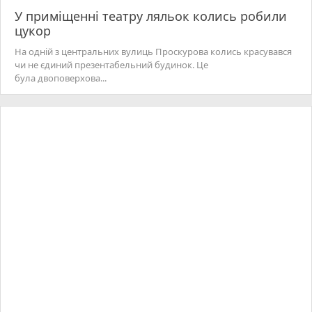
У приміщенні театру ляльок колись робили
цукор
На одній з центральних вулиць Проскурова колись красувався
чи не єдиний презентабельний будинок. Це
була двоповерхова...