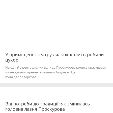
У приміщенні театру ляльок колись робили
цукор
На одній з центральних вулиць Проскурова колись красувався
чи не єдиний презентабельний будинок. Це
була двоповерхова...
Від потреби до традиції: як змінилась
головна лазня Проскурова