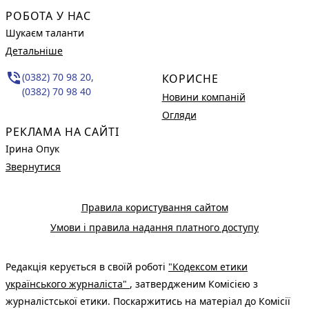
РОБОТА У НАС
Шукаєм таланти
Детальніше
phone_in_talk
(0382) 70 98 20,
КОРИСНЕ
(0382) 70 98 40
Новини компаній
Огляди
РЕКЛАМА НА САЙТІ
Ірина Опук
Звернутися
Правила користування сайтом
Умови і правила надання платного доступу
Редакція керується в своїй роботі
"Кодексом етики
українського журналіста"
, затвердженим Комісією з
журналістської етики. Поскаржитись на матеріал до Комісії