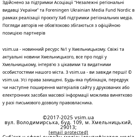
Здійснено за підтримки Асоціації “Незалежні регіональні
видавці України” та Foreningen Ukrainian Media Fund Nordic в
рамках реалізації проєкту Хаб підтримки регіональних медіа.
Погляди авторів не обов'язково збігаються з офіційною
позицією партнерів
vsim.ua - новинний ресурс №1 у Хмельницькому. Свіжі та
актуальні новини Хмельницького, все про події у
Хмельницькому, інтерв'ю з цікавими та видатними
особистостями нашого міста. З vsim.ua - ви завжди перші! ©
vsim.ua. Усі права захищені. Будь-яка публiкацiя, передрук
чи наступне поширення матеріалів сайту у друкованих або
електронних засобах масової інформації можлива винятково
у разі письмового дозволу правовласника.
©2017-2025 vsim.ua
вул. Володимирська, буд. 109, м. Хмельницький,
29013;
[email protected]
Cуб'єкт у сфері онлайн-медіа; ідентифікатор медіа