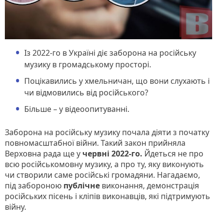
Із 2022-го в Україні діє заборона на російську
музику в громадському просторі.
Поцікавились у хмельничан, що вони слухають і
чи відмовились від російського?
Більше – у відеоопитуванні.
Заборона на російську музику почала діяти з початку
повномасштабної війни. Такий закон прийняла
Верховна рада ще у
червні 2022-го.
Йдеться не про
всю російськомовну музику, а про ту, яку виконують
чи створили саме російські громадяни. Нагадаємо,
під забороною
публічне
виконання, демонстрація
російських пісень і кліпів виконавців, які підтримують
війну.