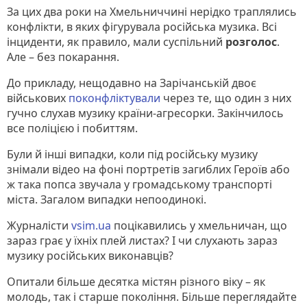
За цих два роки на Хмельниччині нерідко траплялись
конфлікти, в яких фігурувала російська музика. Всі
інциденти, як правило, мали суспільний
розголос
.
Але – без покарання.
До прикладу, нещодавно на Зарічанській двоє
військових
поконфліктували
через те, що один з них
гучно слухав музику країни-агресорки. Закінчилось
все поліцією і побиттям.
Були й інші випадки, коли під російську музику
знімали відео на фоні портретів загиблих Героїв або
ж така попса звучала у громадському транспорті
міста. Загалом випадки непоодинокі.
Журналісти
vsim.ua
поцікавились у хмельничан, що
зараз грає у їхніх плей листах? І чи слухають зараз
музику російських виконавців?
Опитали більше десятка містян різного віку – як
молодь, так і старше покоління. Більше переглядайте