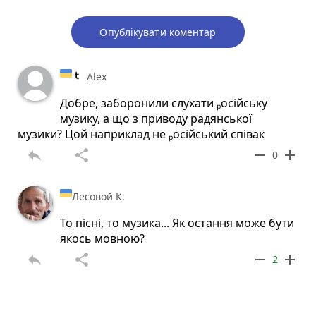
Опублікувати коментар
Alex
Добре, заборонили слухати ₚосійську
музику, а що з приводу радянської
музики? Цой наприклад не ₚосійський співак
reply
share
remove
add
0
Лесовой К.
То пісні, то музика... Як остання може бути
якось мовною?
reply
share
remove
add
2