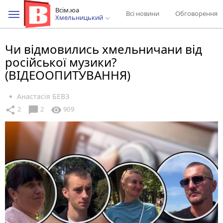
Всім.юа
Всі новини
Обговорення
Хмельницький
Чи відмовились хмельничани від
російської музики?
(ВІДЕООПИТУВАННЯ)
Анастасія БЕВЗ
chat_bubble
share
visibility
2
2
909