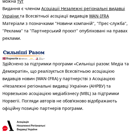
можна
тут
Видання є членом
Асоціації Незалежні регіональні видавці
України
та Всесвітньої асоціації видавців
WAN-IFRA
Матеріали з позначками "Новини компаній", "Прес-служба",
"Реклама" та "Партнерський проєкт" опубліковані на правах
реклами.
Здійснено за підтримки програми «Сильніші разом: Медіа та
Демократія», що реалізується Всесвітньою асоціацією
видавців новин (WAN-IFRA) у партнерстві з Асоціацією
«Незалежні регіональні видавці України» (АНРВУ) та
Норвезькою асоціацією медіабізнесу (MBL) за підтримки
Норвегії. Погляди авторів не обов’язково відображають
офіційну позицію партнерів програми.