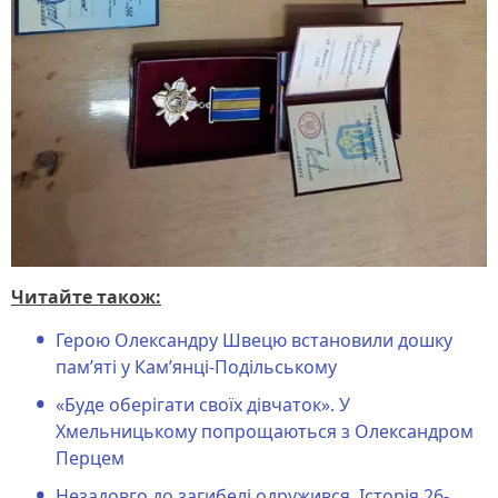
Читайте також:
Герою Олександру Швецю встановили дошку
пам’яті у Кам’янці-Подільському
«Буде оберігати своїх дівчаток». У
Хмельницькому попрощаються з Олександром
Перцем
Незадовго до загибелі одружився. Історія 26-