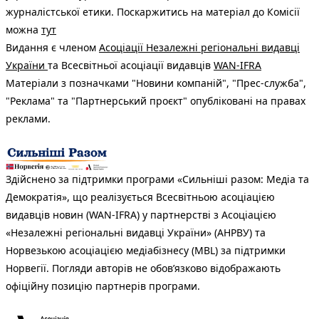
журналістської етики. Поскаржитись на матеріал до Комісії
можна
тут
Видання є членом
Асоціації Незалежні регіональні видавці
України
та Всесвітньої асоціації видавців
WAN-IFRA
Матеріали з позначками "Новини компаній", "Прес-служба",
"Реклама" та "Партнерський проєкт" опубліковані на правах
реклами.
Здійснено за підтримки програми «Сильніші разом: Медіа та
Демократія», що реалізується Всесвітньою асоціацією
видавців новин (WAN-IFRA) у партнерстві з Асоціацією
«Незалежні регіональні видавці України» (АНРВУ) та
Норвезькою асоціацією медіабізнесу (MBL) за підтримки
Норвегії. Погляди авторів не обов’язково відображають
офіційну позицію партнерів програми.