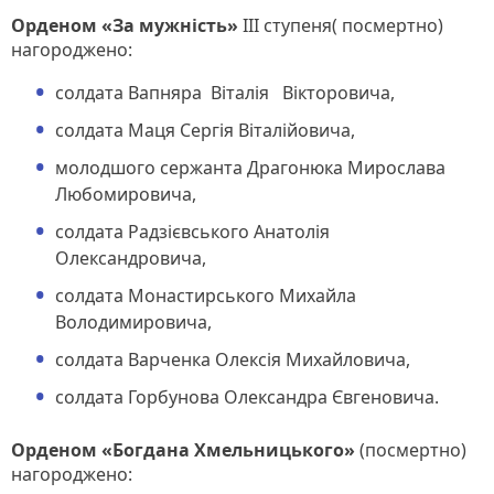
Орденом «За мужність»
ІІІ ступеня( посмертно)
нагороджено:
солдата Вапняра Віталія Вікторовича,
солдата Маця Сергія Віталійовича,
молодшого сержанта Драгонюка Мирослава
Любомировича,
солдата Радзієвського Анатолія
Олександровича,
солдата Монастирського Михайла
Володимировича,
солдата Варченка Олексія Михайловича,
солдата Горбунова Олександра Євгеновича.
Орденом «Богдана Хмельницького»
(посмертно)
нагороджено: