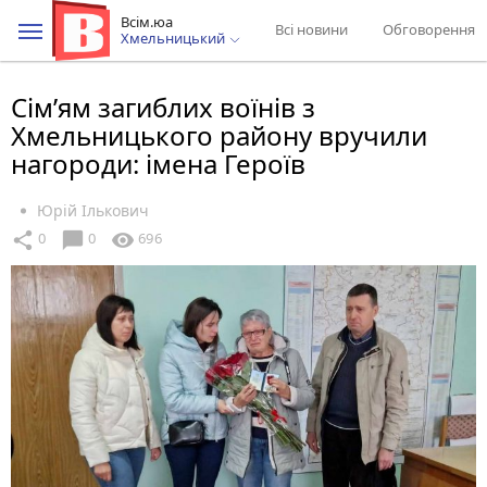
Всім.юа
Всі новини
Обговорення
Хмельницький
Сім’ям загиблих воїнів з
Хмельницького району вручили
нагороди: імена Героїв
Юрій Ількович
chat_bubble
share
visibility
0
0
696