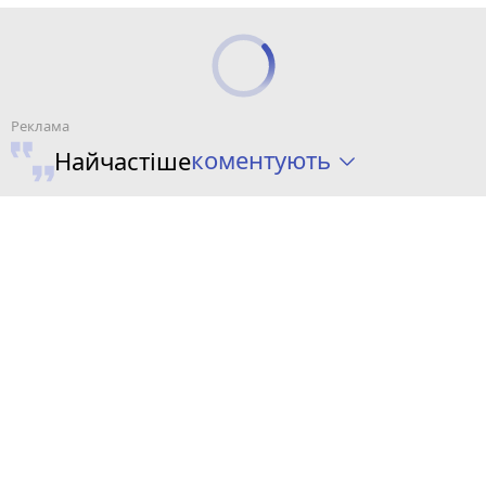
коментують
Найчастіше