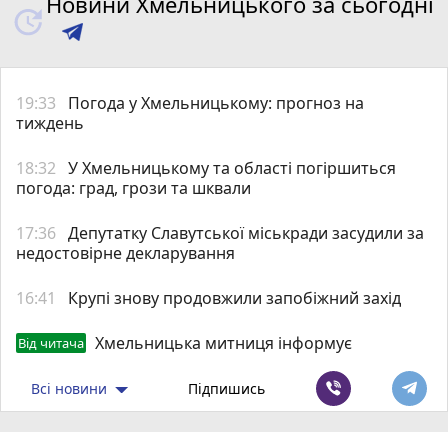
Новини Хмельницького за сьогодні
19:33
Погода у Хмельницькому: прогноз на
тиждень
18:32
У Хмельницькому та області погіршиться
погода: град, грози та шквали
17:36
Депутатку Славутської міськради засудили за
недостовірне декларування
16:41
Крупі знову продовжили запобіжний захід
Хмельницька митниця інформує
Від читача
Всі новини
Підпишись