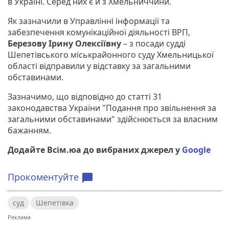
в Україні. Серед них є й з Хмельниччини.
Як зазначили в Управлінні інформації та
забезпечення комунікаційної діяльності ВРП,
Березову Ірину Олексіївну
– з посади судді
Шепетівського міськрайонного суду Хмельницької
області відправили у відставку за загальними
обставинами.
Зазначимо, що відповідно до статті 31
законодавства України "Подання про звільнення за
загальними обставинами" здійснюється за власним
бажанням.
Додайте Всім.юа до вибраних джерел у
Google
Прокоментуйте
chat_bubble
суд
Шепетівка