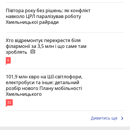
Півтора року без рішень: як конфлікт
навколо ЦРЛ паралізував роботу
Хмельницької райради
Хто відремонтує перехрестя біля
філармонії за 3,5 млн і що саме там
зроблять
photo_camera
6
101,9 млн євро на ШІ-світлофори,
електробуси та інше: детальний
розбір нового Плану мобільності
Хмельницького
32
keyboard_arrow_right
Дивитись ще