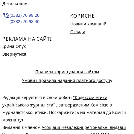
Детальніше
phone_in_talk
(0382) 70 98 20,
КОРИСНЕ
(0382) 70 98 40
Новини компаній
Огляди
РЕКЛАМА НА САЙТІ
Ірина Опук
Звернутися
Правила користування сайтом
Умови і правила надання платного доступу
Редакція керується в своїй роботі
"Кодексом етики
українського журналіста"
, затвердженим Комісією з
журналістської етики. Поскаржитись на матеріал до Комісії
можна
тут
Видання є членом
Асоціації Незалежні регіональні видавці