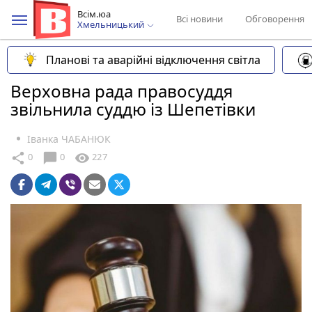
Всім.юа
Всі новини
Обговорення
Хмельницький
Планові та аварійні відключення світла
Верховна рада правосуддя
звільнила суддю із Шепетівки
Іванка ЧАБАНЮК
chat_bubble
share
visibility
0
0
227