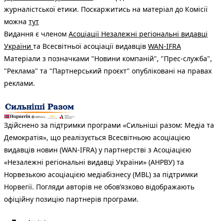
журналістської етики. Поскаржитись на матеріал до Комісії
можна
тут
Видання є членом
Асоціації Незалежні регіональні видавці
України
та Всесвітньої асоціації видавців
WAN-IFRA
Матеріали з позначками "Новини компаній", "Прес-служба",
"Реклама" та "Партнерський проєкт" опубліковані на правах
реклами.
Здійснено за підтримки програми «Сильніші разом: Медіа та
Демократія», що реалізується Всесвітньою асоціацією
видавців новин (WAN-IFRA) у партнерстві з Асоціацією
«Незалежні регіональні видавці України» (АНРВУ) та
Норвезькою асоціацією медіабізнесу (MBL) за підтримки
Норвегії. Погляди авторів не обов’язково відображають
офіційну позицію партнерів програми.