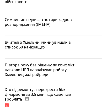
військового
Симчишин підписав чотири кадрові
розпорядження (ІМЕНА)
Вчителі з Хмельниччини увійшли в
список 50 найкращих
Півтора року без рішень: як конфлікт
навколо ЦРЛ паралізував роботу
Хмельницької райради
Хто відремонтує перехрестя біля
філармонії за 3,5 млн і що саме там
зроблять
photo_camera
6