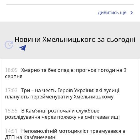
keyboard_arrow_right
Дивитись ще
Новини Хмельницького за сьогодні
18:05
Хмарно та без опадів: прогноз погоди на 9
серпня
17:03
Три – на честь Героїв України: які вулиці
планують перейменувати у Хмельницькому
15:55
В Кам’янці розпочали службове
розслідування через пожежу на сміттєзвалищі
14:51
Неповнолітній мотоцикліст травмувався в
ДТП на Кам’янеччині