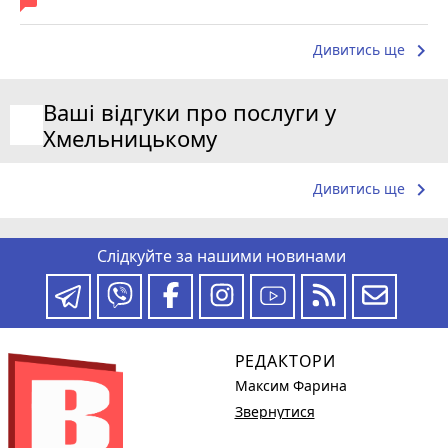
keyboard_arrow_right
Дивитись ще
Ваші відгуки про послуги у
Хмельницькому
keyboard_arrow_right
Дивитись ще
Слідкуйте за нашими новинами
РЕДАКТОРИ
Максим Фарина
Звернутися