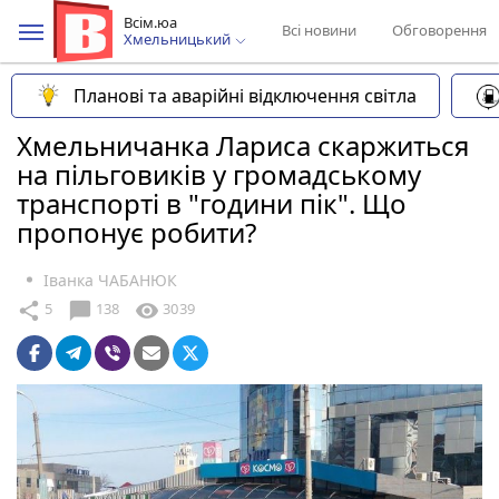
Всім.юа
Всі новини
Обговорення
Хмельницький
Планові та аварійні відключення світла
Хмельничанка Лариса скаржиться
на пільговиків у громадському
транспорті в "години пік". Що
пропонує робити?
Іванка ЧАБАНЮК
chat_bubble
share
visibility
5
138
3039